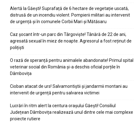
Alertă la Găești! Suprafață de 6 hectare de vegetație uscată,
distrusă de un incendiu violent. Pompierii militari au intervenit
de urgență și în comunele Corbii Mari și Mătăsaru
Caz șocant într-un parc din Târgoviște! Tânără de 22 de ani,
agresată sexual în miez de noapte. Agresorul a fost reținut de
polițiști
O rază de speranță pentru animalele abandonate! Primul spital
veterinar social din România și-a deschis oficial porțile în
Dâmbovița
Cioban atacat de urs! Salvamontiștii și jandarmii montani au
intervenit de urgență pentru salvarea victimei
Lucrări în ritm alert la centura orașului Găești! Consiliul
Județean Dâmbovița realizează unul dintre cele mai complexe
proiecte rutiere