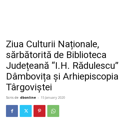
Ziua Culturii Naționale,
sărbătorită de Biblioteca
Județeană “I.H. Rădulescu”
Dâmbovița și Arhiepiscopia
Târgoviștei
Scris de
dbonline
-
15 January 2020