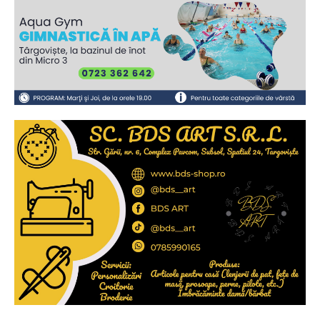
Ionuț Parghel
2
de 2