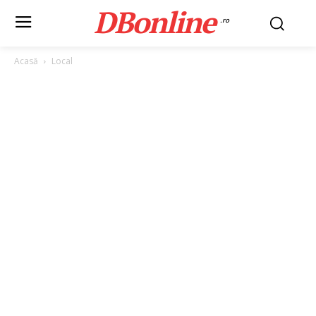
DBonline
.ro
Acasă
Local