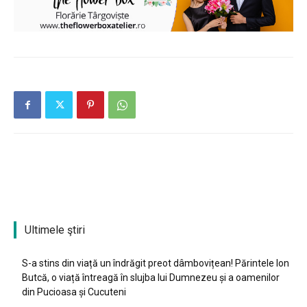
Ultimele ştiri
S-a stins din viață un îndrăgit preot dâmbovițean! Părintele Ion
Butcă, o viață întreagă în slujba lui Dumnezeu și a oamenilor
din Pucioasa și Cucuteni