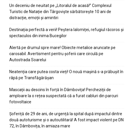
Un deceniu de neuitat pe „Litoralul de acasă!” Complexul
Turistic de Natație din Târgoviște sărbătorește 10 ani de
distracție, emoții și amintiri
Destinația perfectă a verii! Peștera Ialomiței, refugiul răcoros și
spectaculos din inima Bucegilor
Alertă pe drumul spre mare! Obiecte metalice aruncate pe
carosabil. Avertisment pentru șoferii care circulă pe
Autostrada Soarelui
Neatenția care putea costa vieți! O nouă mașină s-a prăbușit în
râpă pe Transfăgărășan
Mascații au descins în forță în Dâmbovița! Percheziții de
amploare la o rețea suspectată că a furat cabluri din parcuri
fotovoltaice
Șoferiță de 29 de ani, de urgență la spital după impactul dintre
două autoturisme și o autoutilitară! A fost impact violent pe DN
72, în Dâmbovița, în amiaza mare