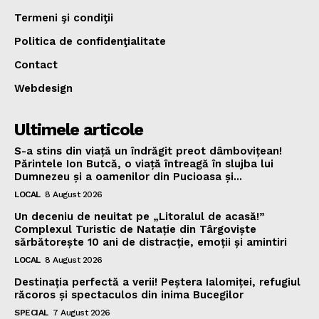
Termeni şi condiţii
Politica de confidenţialitate
Contact
Webdesign
Ultimele articole
S-a stins din viață un îndrăgit preot dâmbovițean!
Părintele Ion Butcă, o viață întreagă în slujba lui
Dumnezeu și a oamenilor din Pucioasa și...
LOCAL
8 August 2026
Un deceniu de neuitat pe „Litoralul de acasă!”
Complexul Turistic de Natație din Târgoviște
sărbătorește 10 ani de distracție, emoții și amintiri
LOCAL
8 August 2026
Destinația perfectă a verii! Peștera Ialomiței, refugiul
răcoros și spectaculos din inima Bucegilor
SPECIAL
7 August 2026