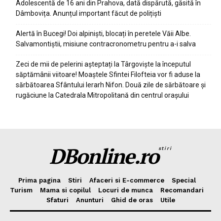
Adolescentă de 16 ani din Prahova, dată dispărută, găsită în
Dâmbovița. Anunțul important făcut de polițiști
Alertă în Bucegi! Doi alpiniști, blocați în peretele Văii Albe.
Salvamontiștii, misiune contracronometru pentru a-i salva
Zeci de mii de pelerini așteptați la Târgoviște la începutul
săptămânii viitoare! Moaștele Sfintei Filofteia vor fi aduse la
sărbătoarea Sfântului Ierarh Nifon. Două zile de sărbătoare și
rugăciune la Catedrala Mitropolitană din centrul orașului
DBonline.ro
stiri
Prima pagina
Stiri
Afaceri si E-commerce
Special
Turism
Mama si copilul
Locuri de munca
Recomandari
Sfaturi
Anunturi
Ghid de oras
Utile