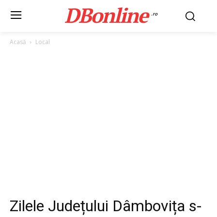
DBonline
.ro
Acasă
Local
Zilele Județului Dâmbovița s-