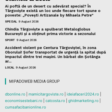
Ai poftă de un desert cu adevărat special? În
Târgoviște există un loc unde fiecare tort spune o
poveste: „Povești Artizanale by Mihaela Petre”
SPECIAL
9 August 2026
Chindia Târgoviște a spulberat Metaloglobus
București și a obținut prima victorie a sezonului
SPORT
9 August 2026
Accident violent pe Centura Târgoviștei, în zona
Oborului! Șofer transportat de urgență la spital după
impactul dintre trei mașini. Un bărbat din Șotânga
ar...
LOCAL
9 August 2026
MIPADOWEB MEDIA GROUP
dbonline.ro
|
mamicitargoviste.ro
|
ideiafaceri2024.ro
|
economisestebani.ro
|
catcosta.ro
|
ghidmarketing.ro
|
cumsafacibanionline.ro