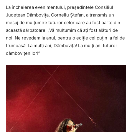
La încheierea evenimentului, președintele
Consiliul
Județean Dâmbovița
,
Corneliu Ștefan
, a transmis un
mesaj de mulțumire tuturor celor care au fost parte din
această sărbătoare. „Vă mulțumim că ați fost alături de
noi. Ne revedem la anul, pentru o ediție cel puțin la fel de
frumoasă! La mulți ani, Dâmbovița! La mulți ani tuturor
dâmbovițenilor!”