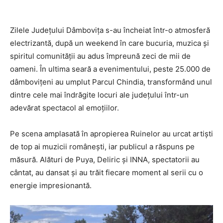
Zilele Județului Dâmbovița s-au încheiat într-o atmosferă
electrizantă, după un weekend în care bucuria, muzica și
spiritul comunității au adus împreună zeci de mii de
oameni. În ultima seară a evenimentului, peste 25.000 de
dâmbovițeni au umplut Parcul Chindia, transformând unul
dintre cele mai îndrăgite locuri ale județului într-un
adevărat spectacol al emoțiilor.
Pe scena amplasată în apropierea Ruinelor au urcat artiști
de top ai muzicii românești, iar publicul a răspuns pe
măsură. Alături de
Puya
,
Deliric
și
INNA
, spectatorii au
cântat, au dansat și au trăit fiecare moment al serii cu o
energie impresionantă.