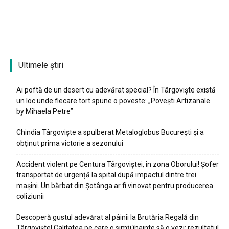
Ultimele ştiri
Ai poftă de un desert cu adevărat special? În Târgoviște există
un loc unde fiecare tort spune o poveste: „Povești Artizanale
by Mihaela Petre”
Chindia Târgoviște a spulberat Metaloglobus București și a
obținut prima victorie a sezonului
Accident violent pe Centura Târgoviștei, în zona Oborului! Șofer
transportat de urgență la spital după impactul dintre trei
mașini. Un bărbat din Șotânga ar fi vinovat pentru producerea
coliziunii
Descoperă gustul adevărat al pâinii la Brutăria Regală din
Târgoviște! Calitatea pe care o simți înainte să o vezi: rezultatul