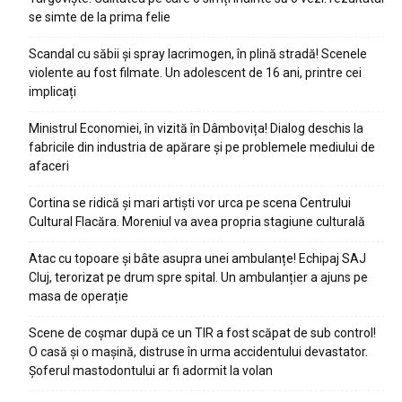
se simte de la prima felie
Scandal cu săbii și spray lacrimogen, în plină stradă! Scenele
violente au fost filmate. Un adolescent de 16 ani, printre cei
implicați
Ministrul Economiei, în vizită în Dâmbovița! Dialog deschis la
fabricile din industria de apărare și pe problemele mediului de
afaceri
Cortina se ridică și mari artiști vor urca pe scena Centrului
Cultural Flacăra. Moreniul va avea propria stagiune culturală
Atac cu topoare și bâte asupra unei ambulanțe! Echipaj SAJ
Cluj, terorizat pe drum spre spital. Un ambulanțier a ajuns pe
masa de operație
Scene de coșmar după ce un TIR a fost scăpat de sub control!
O casă și o mașină, distruse în urma accidentului devastator.
Șoferul mastodontului ar fi adormit la volan