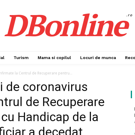
DBonline
.ro
al
Turism
Mama si copilul
Locuri de munca
Rec
nfirmate la Centrul de Recuperare pentru...
i de coronavirus
ntrul de Recuperare
cu Handicap de la
ficiar a decedat