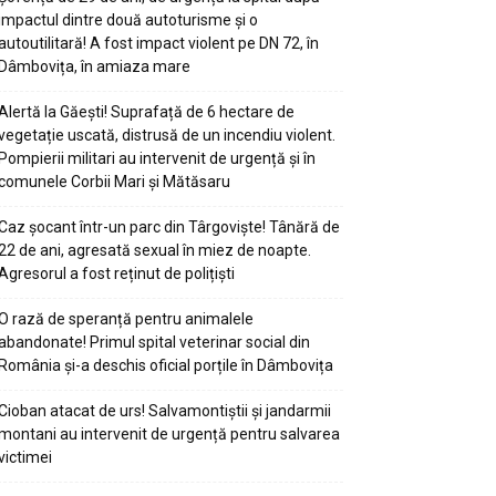
impactul dintre două autoturisme și o
autoutilitară! A fost impact violent pe DN 72, în
Dâmbovița, în amiaza mare
Alertă la Găești! Suprafață de 6 hectare de
vegetație uscată, distrusă de un incendiu violent.
Pompierii militari au intervenit de urgență și în
comunele Corbii Mari și Mătăsaru
Caz șocant într-un parc din Târgoviște! Tânără de
22 de ani, agresată sexual în miez de noapte.
Agresorul a fost reținut de polițiști
O rază de speranță pentru animalele
abandonate! Primul spital veterinar social din
România și-a deschis oficial porțile în Dâmbovița
Cioban atacat de urs! Salvamontiștii și jandarmii
montani au intervenit de urgență pentru salvarea
victimei