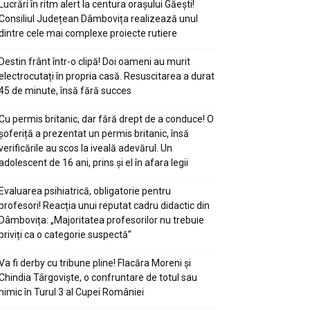
Lucrări în ritm alert la centura orașului Găești!
Consiliul Județean Dâmbovița realizează unul
dintre cele mai complexe proiecte rutiere
Destin frânt într-o clipă! Doi oameni au murit
electrocutați în propria casă. Resuscitarea a durat
45 de minute, însă fără succes
Cu permis britanic, dar fără drept de a conduce! O
șoferiță a prezentat un permis britanic, însă
verificările au scos la iveală adevărul. Un
adolescent de 16 ani, prins și el în afara legii
Evaluarea psihiatrică, obligatorie pentru
profesori! Reacția unui reputat cadru didactic din
Dâmbovița: „Majoritatea profesorilor nu trebuie
priviți ca o categorie suspectă”
Va fi derby cu tribune pline! Flacăra Moreni și
Chindia Târgoviște, o confruntare de totul sau
nimic în Turul 3 al Cupei României