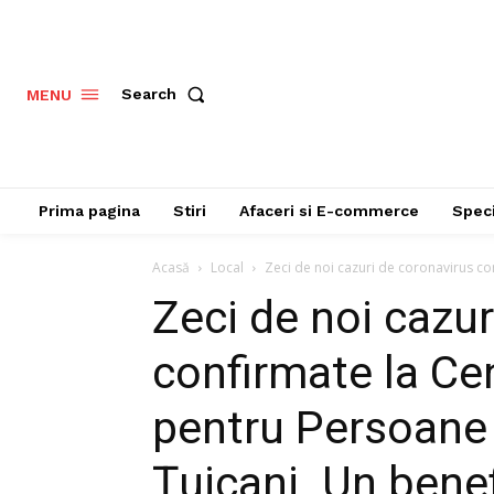
Search
MENU
Prima pagina
Stiri
Afaceri si E-commerce
Speci
Acasă
Local
Zeci de noi cazuri de coronavirus co
Zeci de noi cazur
confirmate la Ce
pentru Persoane 
Țuicani. Un bene