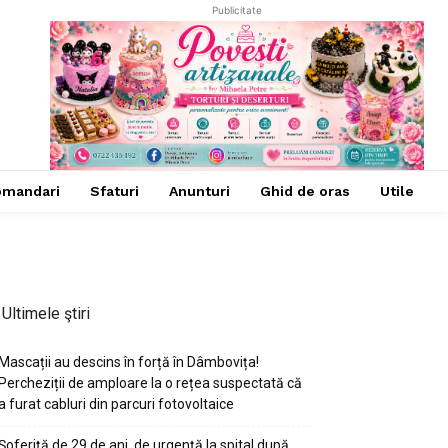
Publicitate
omandari
Sfaturi
Anunturi
Ghid de oras
Utile
Ultimele ştiri
Mascații au descins în forță în Dâmbovița!
Percheziții de amploare la o rețea suspectată că
a furat cabluri din parcuri fotovoltaice
Șoferiță de 29 de ani, de urgență la spital după