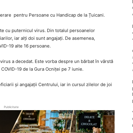
erare pentru Persoane cu Handicap de la Țuicani.
te cu puternicul virus. Din totalul persoanelor
arilor, iar alți doi sunt angajați. De asemenea,
VID-19 alte 16 persoane.
avirus a decedat. Este vorba despre un bărbat în vârstă
a COVID-19 de la Gura Ocniței pe 7 iunie.
iciarii și angajații Centrului, iar in cursul zilelor de joi
Publicitate