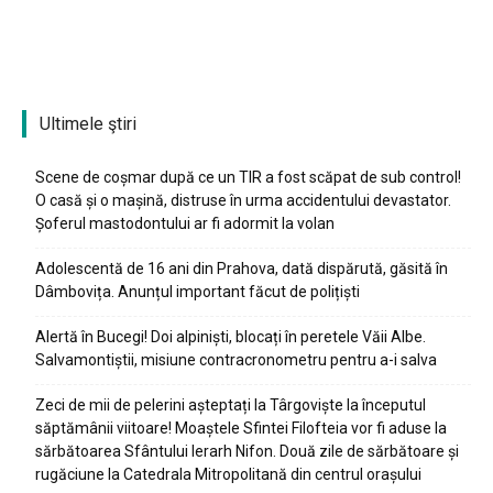
Ultimele ştiri
Scene de coșmar după ce un TIR a fost scăpat de sub control!
O casă și o mașină, distruse în urma accidentului devastator.
Șoferul mastodontului ar fi adormit la volan
Adolescentă de 16 ani din Prahova, dată dispărută, găsită în
Dâmbovița. Anunțul important făcut de polițiști
Alertă în Bucegi! Doi alpiniști, blocați în peretele Văii Albe.
Salvamontiștii, misiune contracronometru pentru a-i salva
Zeci de mii de pelerini așteptați la Târgoviște la începutul
săptămânii viitoare! Moaștele Sfintei Filofteia vor fi aduse la
sărbătoarea Sfântului Ierarh Nifon. Două zile de sărbătoare și
rugăciune la Catedrala Mitropolitană din centrul orașului