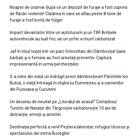
Noapte de coșmar după ce un depozit de furaje a fost cuprins
de flăcări violente! Clădirea în care se aflau peste 8 tone de
furaje a fost lovită de fulger
Impact devastator între un autoturism și un TIR! Ambele
autovehicule au luat foc, iar un șofer a murit carbonizat
Jaf în toiul nopții într-un parc fotovoltaic din Dâmbovița! Șase
bărbați și o femeie au fost arestați preventiv. Captură
impresionantă în urma perchezițiilor
S-a stins din viață un îndrăgit preot dâmbovițean! Părintele Ion
Butcă, o viață întreagă în slujba lui Dumnezeu și a oamenilor
din Pucioasa și Cucuteni
Un deceniu de neuitat pe „Litoralul de acasă!” Complexul
Turistic de Natație din Târgoviște sărbătorește 10 ani de
distracție, emoții și amintiri
Destinația perfectă a verii! Peștera Ialomiței, refugiul răcoros și
spectaculos din inima Bucegilor