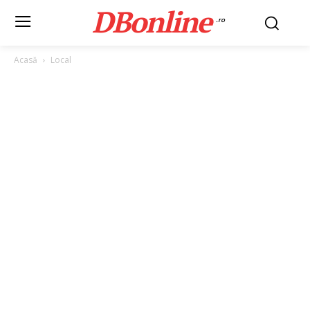
DBonline
.ro
Acasă
Local