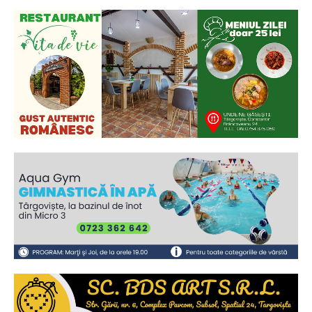
Ionuț Parghel
2
de 2