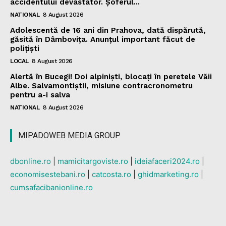
accidentului devastator. Șoferul...
NATIONAL
8 August 2026
Adolescentă de 16 ani din Prahova, dată dispărută,
găsită în Dâmbovița. Anunțul important făcut de
polițiști
LOCAL
8 August 2026
Alertă în Bucegi! Doi alpiniști, blocați în peretele Văii
Albe. Salvamontiștii, misiune contracronometru
pentru a-i salva
NATIONAL
8 August 2026
MIPADOWEB MEDIA GROUP
dbonline.ro
|
mamicitargoviste.ro
|
ideiafaceri2024.ro
|
economisestebani.ro
|
catcosta.ro
|
ghidmarketing.ro
|
cumsafacibanionline.ro