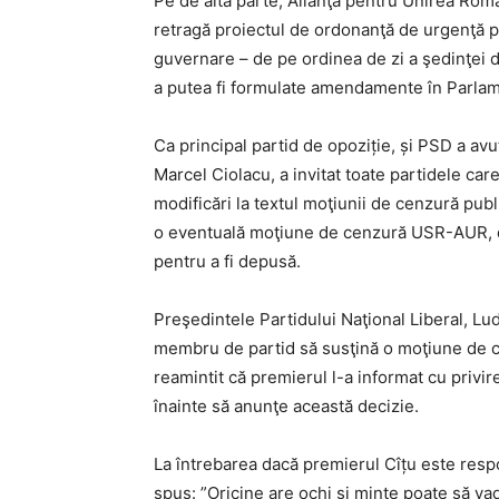
Pe de altă parte, Alianţa pentru Unirea Român
retragă proiectul de ordonanţă de urgenţă pr
guvernare – de pe ordinea de zi a şedinţei d
a putea fi formulate amendamente în Parlam
Ca principal partid de opoziție, și PSD a avu
Marcel Ciolacu, a invitat toate partidele ca
modificări la textul moţiunii de cenzură pub
o eventuală moţiune de cenzură USR-AUR, d
pentru a fi depusă.
Preşedintele Partidului Naţional Liberal, Lu
membru de partid să susţină o moţiune de 
reamintit că premierul l-a informat cu privir
înainte să anunţe această decizie.
La întrebarea dacă premierul Cîțu este respo
spus: ”Oricine are ochi şi minte poate să vad