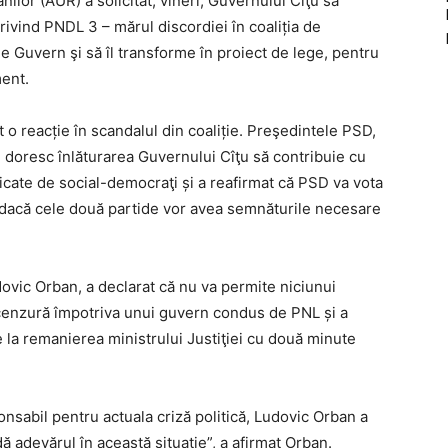
ilor (AUR) a solicitat, vineri, Guvernului Cîţu să
ivind PNDL 3 – mărul discordiei în coaliția de
e Guvern şi să îl transforme în proiect de lege, pentru
ent.
t o reacție în scandalul din coaliție. Preşedintele PSD,
re doresc înlăturarea Guvernului Cîţu să contribuie cu
licate de social-democraţi și a reafirmat că PSD va vota
acă cele două partide vor avea semnăturile necesare
dovic Orban, a declarat că nu va permite niciunui
cenzură împotriva unui guvern condus de PNL și a
e la remanierea ministrului Justiţiei cu două minute
nsabil pentru actuala criză politică, Ludovic Orban a
ă adevărul în această situaţie”, a afirmat Orban.