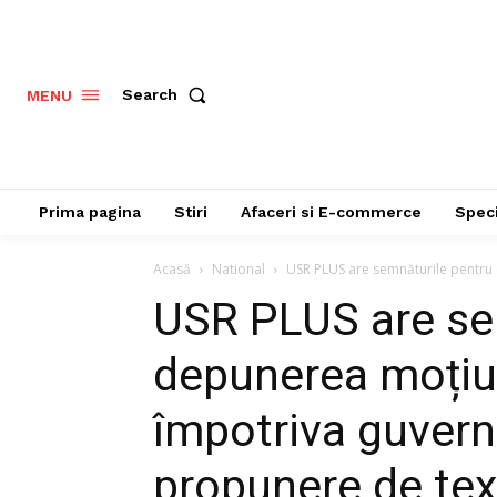
Search
MENU
Prima pagina
Stiri
Afaceri si E-commerce
Speci
Acasă
National
USR PLUS are semnăturile pentru 
USR PLUS are se
depunerea moțiu
împotriva guvernu
propunere de tex