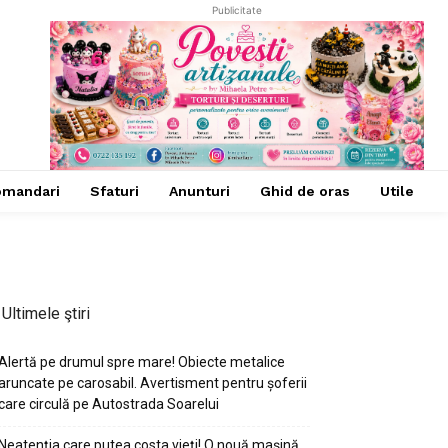
Publicitate
omandari
Sfaturi
Anunturi
Ghid de oras
Utile
Ultimele ştiri
Alertă pe drumul spre mare! Obiecte metalice
aruncate pe carosabil. Avertisment pentru șoferii
care circulă pe Autostrada Soarelui
Neatenția care putea costa vieți! O nouă mașină