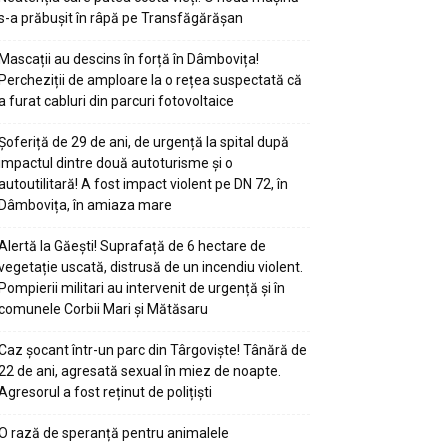
s-a prăbușit în râpă pe Transfăgărășan
Mascații au descins în forță în Dâmbovița!
Percheziții de amploare la o rețea suspectată că
a furat cabluri din parcuri fotovoltaice
Șoferiță de 29 de ani, de urgență la spital după
impactul dintre două autoturisme și o
autoutilitară! A fost impact violent pe DN 72, în
Dâmbovița, în amiaza mare
Alertă la Găești! Suprafață de 6 hectare de
vegetație uscată, distrusă de un incendiu violent.
Pompierii militari au intervenit de urgență și în
comunele Corbii Mari și Mătăsaru
Caz șocant într-un parc din Târgoviște! Tânără de
22 de ani, agresată sexual în miez de noapte.
Agresorul a fost reținut de polițiști
O rază de speranță pentru animalele