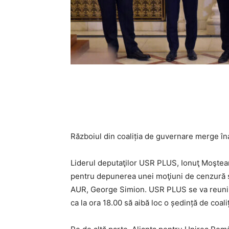
Războiul din coaliția de guvernare merge îna
Liderul deputaţilor USR PLUS, Ionuţ Moştea
pentru depunerea unei moţiuni de cenzură ş
AUR, George Simion. USR PLUS se va reuni în
ca la ora 18.00 să aibă loc o ședință de coaliț