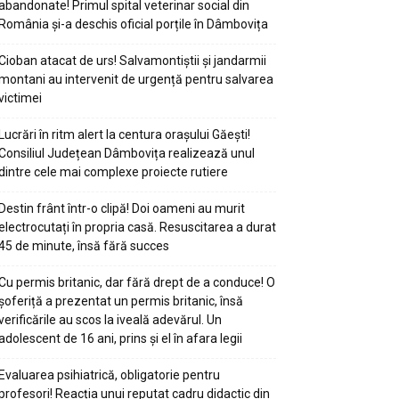
abandonate! Primul spital veterinar social din
România și-a deschis oficial porțile în Dâmbovița
Cioban atacat de urs! Salvamontiștii și jandarmii
montani au intervenit de urgență pentru salvarea
victimei
Lucrări în ritm alert la centura orașului Găești!
Consiliul Județean Dâmbovița realizează unul
dintre cele mai complexe proiecte rutiere
Destin frânt într-o clipă! Doi oameni au murit
electrocutați în propria casă. Resuscitarea a durat
45 de minute, însă fără succes
Cu permis britanic, dar fără drept de a conduce! O
șoferiță a prezentat un permis britanic, însă
verificările au scos la iveală adevărul. Un
adolescent de 16 ani, prins și el în afara legii
Evaluarea psihiatrică, obligatorie pentru
profesori! Reacția unui reputat cadru didactic din