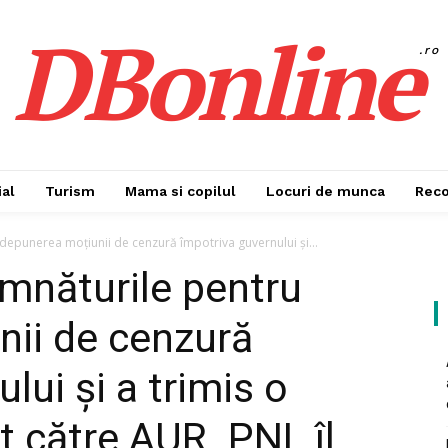
DBonline
.ro
al
Turism
Mama si copilul
Locuri de munca
Rec
depunerea moțiunii de cenzură împotriva guvernului și...
mnăturile pentru
nii de cenzură
lui și a trimis o
t către AUR. PNL îl