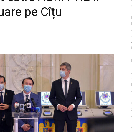
uare pe Cîțu