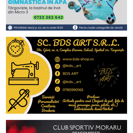
Ionuț Parghel
2
de 2