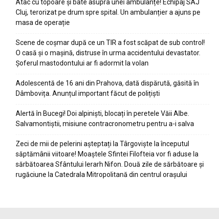
Atac cu topoare și bâte asupra unei ambulanțe! Echipaj SAJ
Cluj, terorizat pe drum spre spital. Un ambulanțier a ajuns pe
masa de operație
Scene de coșmar după ce un TIR a fost scăpat de sub control!
O casă și o mașină, distruse în urma accidentului devastator.
Șoferul mastodontului ar fi adormit la volan
Adolescentă de 16 ani din Prahova, dată dispărută, găsită în
Dâmbovița. Anunțul important făcut de polițiști
Alertă în Bucegi! Doi alpiniști, blocați în peretele Văii Albe.
Salvamontiștii, misiune contracronometru pentru a-i salva
Zeci de mii de pelerini așteptați la Târgoviște la începutul
săptămânii viitoare! Moaștele Sfintei Filofteia vor fi aduse la
sărbătoarea Sfântului Ierarh Nifon. Două zile de sărbătoare și
rugăciune la Catedrala Mitropolitană din centrul orașului