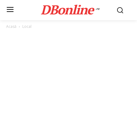
DBonline
.ro
Acasă
Local