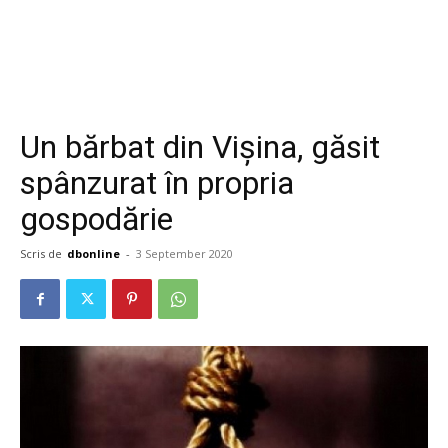
Un bărbat din Vișina, găsit
spânzurat în propria
gospodărie
Scris de
dbonline
-
3 September 2020