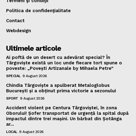
Termeni şi condiţii
Politica de confidenţialitate
Contact
Webdesign
Ultimele articole
Ai poftă de un desert cu adevărat special? În
Târgoviște există un loc unde fiecare tort spune o
poveste: „Povești Artizanale by Mihaela Petre”
SPECIAL
9 August 2026
Chindia Târgoviște a spulberat Metaloglobus
București și a obținut prima victorie a sezonului
SPORT
9 August 2026
Accident violent pe Centura Târgoviștei, în zona
Oborului! Șofer transportat de urgență la spital după
impactul dintre trei mașini. Un bărbat din Șotânga
ar...
LOCAL
9 August 2026