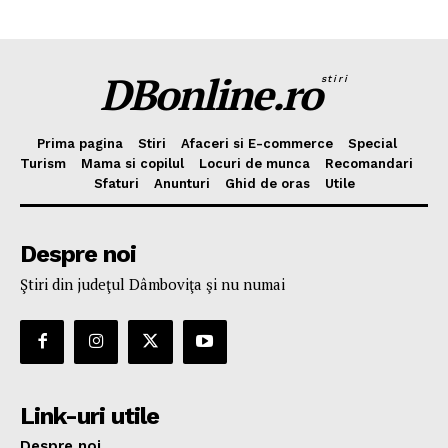
DBonline.ro
stiri
Prima pagina
Stiri
Afaceri si E-commerce
Special
Turism
Mama si copilul
Locuri de munca
Recomandari
Sfaturi
Anunturi
Ghid de oras
Utile
Despre noi
Ştiri din judeţul Dâmboviţa şi nu numai
Link-uri utile
Despre noi