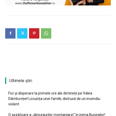
Ultimele ştiri
Foc și disperare la primele ore ale dimineții pe Valea
Dâmboviței! Locuința unei familii, distrusă de un incendiu
violent
O șezătoare a „dinozaurilor montaniarzi” în inima Bucegilor!