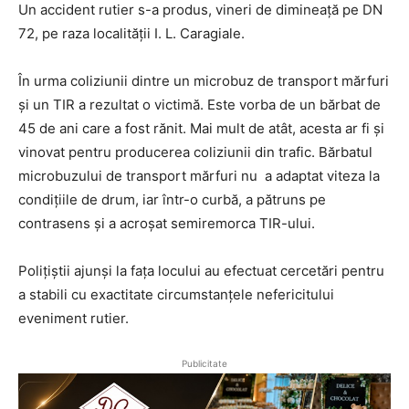
Un accident rutier s-a produs, vineri de dimineață pe DN
72, pe raza localității I. L. Caragiale.
În urma coliziunii dintre un microbuz de transport mărfuri
și un TIR a rezultat o victimă. Este vorba de un bărbat de
45 de ani care a fost rănit. Mai mult de atât, acesta ar fi și
vinovat pentru producerea coliziunii din trafic. Bărbatul
microbuzului de transport mărfuri nu a adaptat viteza la
condițiile de drum, iar într-o curbă, a pătruns pe
contrasens și a acroșat semiremorca TIR-ului.
Polițiștii ajunși la fața locului au efectuat cercetări pentru
a stabili cu exactitate circumstanțele nefericitului
eveniment rutier.
Publicitate