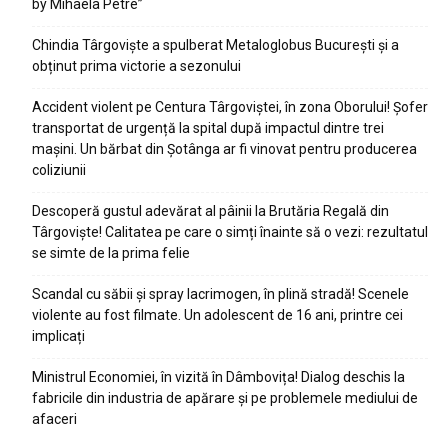
by Mihaela Petre”
Chindia Târgoviște a spulberat Metaloglobus București și a
obținut prima victorie a sezonului
Accident violent pe Centura Târgoviștei, în zona Oborului! Șofer
transportat de urgență la spital după impactul dintre trei
mașini. Un bărbat din Șotânga ar fi vinovat pentru producerea
coliziunii
Descoperă gustul adevărat al pâinii la Brutăria Regală din
Târgoviște! Calitatea pe care o simți înainte să o vezi: rezultatul
se simte de la prima felie
Scandal cu săbii și spray lacrimogen, în plină stradă! Scenele
violente au fost filmate. Un adolescent de 16 ani, printre cei
implicați
Ministrul Economiei, în vizită în Dâmbovița! Dialog deschis la
fabricile din industria de apărare și pe problemele mediului de
afaceri