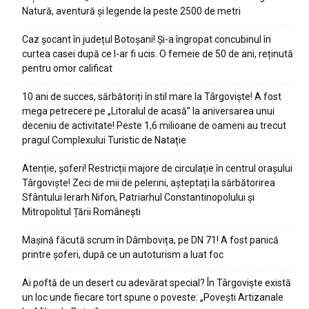
Natură, aventură și legende la peste 2500 de metri
Caz șocant în județul Botoșani! Și-a îngropat concubinul în
curtea casei după ce l-ar fi ucis. O femeie de 50 de ani, reținută
pentru omor calificat
10 ani de succes, sărbătoriți în stil mare la Târgoviște! A fost
mega petrecere pe „Litoralul de acasă” la aniversarea unui
deceniu de activitate! Peste 1,6 milioane de oameni au trecut
pragul Complexului Turistic de Natație
Atenție, șoferi! Restricții majore de circulație în centrul orașului
Târgoviște! Zeci de mii de pelerini, așteptați la sărbătorirea
Sfântului Ierarh Nifon, Patriarhul Constantinopolului și
Mitropolitul Țării Românești
Mașină făcută scrum în Dâmbovița, pe DN 71! A fost panică
printre șoferi, după ce un autoturism a luat foc
Ai poftă de un desert cu adevărat special? În Târgoviște există
un loc unde fiecare tort spune o poveste: „Povești Artizanale