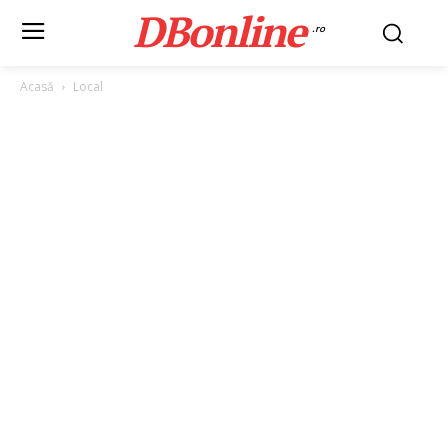
DBonline
.ro
Acasă
Local