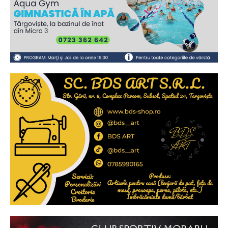
Ionuț Parghel
2
de 2