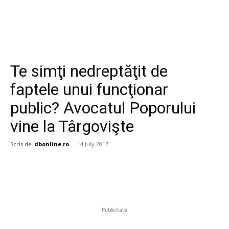
Te simţi nedreptăţit de
faptele unui funcţionar
public? Avocatul Poporului
vine la Târgovişte
Scris de
dbonline.ro
-
14 July 2017
Publicitate