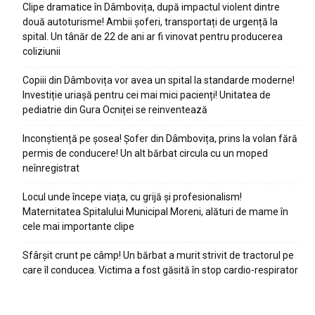
Clipe dramatice în Dâmbovița, după impactul violent dintre
două autoturisme! Ambii șoferi, transportați de urgență la
spital. Un tânăr de 22 de ani ar fi vinovat pentru producerea
coliziunii
Copiii din Dâmbovița vor avea un spital la standarde moderne!
Investiție uriașă pentru cei mai mici pacienți! Unitatea de
pediatrie din Gura Ocniței se reinventează
Inconștiență pe șosea! Șofer din Dâmbovița, prins la volan fără
permis de conducere! Un alt bărbat circula cu un moped
neînregistrat
Locul unde începe viața, cu grijă și profesionalism!
Maternitatea Spitalului Municipal Moreni, alături de mame în
cele mai importante clipe
Sfârșit crunt pe câmp! Un bărbat a murit strivit de tractorul pe
care îl conducea. Victima a fost găsită în stop cardio-respirator