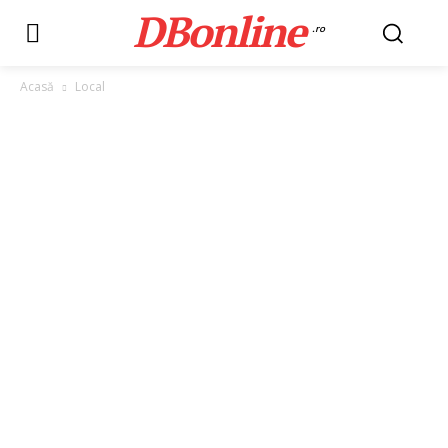
DBonline
.ro
Acasă
Local