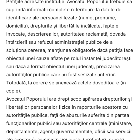
Petiţiile adresate instituţiei Avocatul Poporului trebuie să
cuprindă informaţii complete referitoare la datele de
identificare ale persoanei lezate (nume, prenume,
domiciliu), drepturile şi libertăţile încălcate, faptele
invocate, descrierea lor, autoritatea reclamată, dovada
întârzierii sau refuzul administraţiei publice de a
soluţiona cererea, menţiunea obligatorie dacă petiţia face
obiectul unei cauze aflate pe rolul instanţei judecătoreşti
sau dacă a format obiectul unei judecăţi, precizarea
autorităţilor publice care au fost sesizate anterior.
Totodată, la cerere se anexează actele doveditoare (în
copie).
Avocatul Poporului are drept scop apărarea drepturilor şi
libertăţilor persoanelor fizice în raporturile acestora cu
autorităţile publice, faţă de abuzurile suferite din partea
funcţionarilor publici sau autorităţilor centrale (ministere,
departamente, agenţii guvernamentale, oficii sau servicii
ale acestora); administraţiei locale (prefecturi, primării,