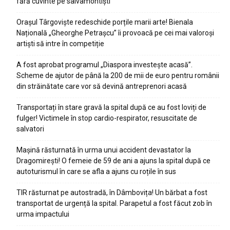
fără cuvinte pe salvamontiști
Orașul Târgoviște redeschide porțile marii arte! Bienala
Națională „Gheorghe Petrașcu” îi provoacă pe cei mai valoroși
artiști să intre în competiție
A fost aprobat programul „Diaspora investește acasă”.
Scheme de ajutor de până la 200 de mii de euro pentru românii
din străinătate care vor să devină antreprenori acasă
Transportați în stare gravă la spital după ce au fost loviți de
fulger! Victimele în stop cardio-respirator, resuscitate de
salvatori
Mașină răsturnată în urma unui accident devastator la
Dragomirești! O femeie de 59 de ani a ajuns la spital după ce
autoturismul în care se afla a ajuns cu roțile în sus
TIR răsturnat pe autostradă, în Dâmbovița! Un bărbat a fost
transportat de urgență la spital. Parapetul a fost făcut zob în
urma impactului