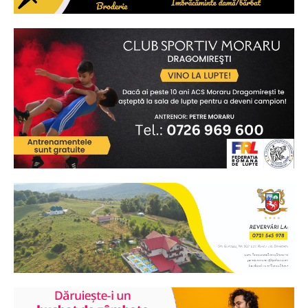
Ionuț Parghel
2
de 2