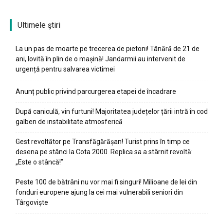
Ultimele ştiri
La un pas de moarte pe trecerea de pietoni! Tânără de 21 de
ani, lovită în plin de o mașină! Jandarmii au intervenit de
urgență pentru salvarea victimei
Anunț public privind parcurgerea etapei de încadrare
După caniculă, vin furtuni! Majoritatea județelor țării intră în cod
galben de instabilitate atmosferică
Gest revoltător pe Transfăgărășan! Turist prins în timp ce
desena pe stânci la Cota 2000. Replica sa a stârnit revoltă:
„Este o stâncă!”
Peste 100 de bătrâni nu vor mai fi singuri! Milioane de lei din
fonduri europene ajung la cei mai vulnerabili seniori din
Târgoviște