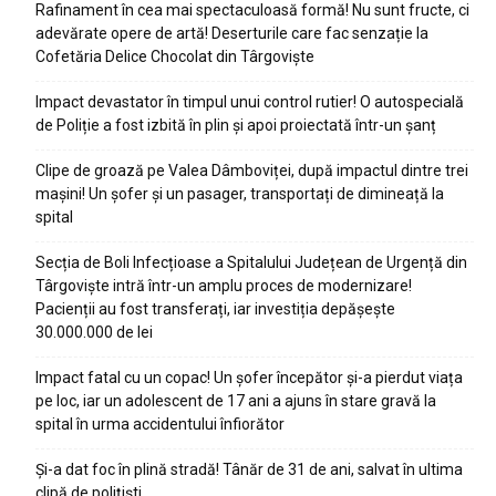
Rafinament în cea mai spectaculoasă formă! Nu sunt fructe, ci
adevărate opere de artă! Deserturile care fac senzație la
Cofetăria Delice Chocolat din Târgoviște
Impact devastator în timpul unui control rutier! O autospecială
de Poliție a fost izbită în plin și apoi proiectată într-un șanț
Clipe de groază pe Valea Dâmboviței, după impactul dintre trei
mașini! Un șofer și un pasager, transportați de dimineață la
spital
Secția de Boli Infecțioase a Spitalului Județean de Urgență din
Târgoviște intră într-un amplu proces de modernizare!
Pacienții au fost transferați, iar investiția depășește
30.000.000 de lei
Impact fatal cu un copac! Un șofer începător și-a pierdut viața
pe loc, iar un adolescent de 17 ani a ajuns în stare gravă la
spital în urma accidentului înfiorător
Și-a dat foc în plină stradă! Tânăr de 31 de ani, salvat în ultima
clipă de polițiști