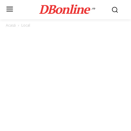
DBonline
.ro
Acasă
Local