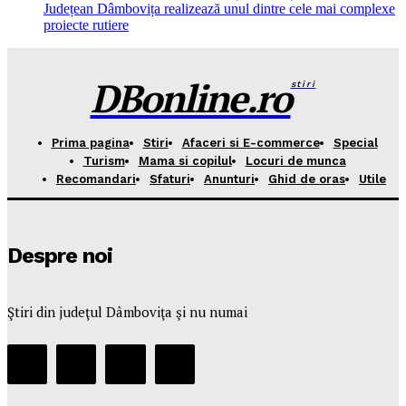
Județean Dâmbovița realizează unul dintre cele mai complexe
proiecte rutiere
DBonline.ro
stiri
Prima pagina
Stiri
Afaceri si E-commerce
Special
Turism
Mama si copilul
Locuri de munca
Recomandari
Sfaturi
Anunturi
Ghid de oras
Utile
Despre noi
Ştiri din judeţul Dâmboviţa şi nu numai