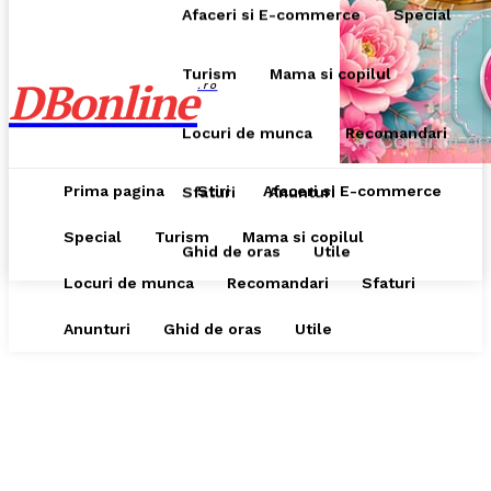
Afaceri si E-commerce
Special
Turism
Mama si copilul
DBonline
.ro
Locuri de munca
Recomandari
Prima pagina
Stiri
Afaceri si E-commerce
Sfaturi
Anunturi
Special
Turism
Mama si copilul
Ghid de oras
Utile
Locuri de munca
Recomandari
Sfaturi
Anunturi
Ghid de oras
Utile