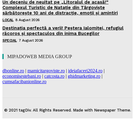
Un deceniu de neuitat pe „Litoralul de acasă!”
Complexul Turistic de Natație din Târgoviște
sărbătorește 10 ani de distracție, emoții și amintiri
LOCAL
8 August 2026
Destinația perfectă a verii! Peștera Ialomiței, refugiul
răcoros și spectaculos din inima Bucegilor
SPECIAL
7 August 2026
MIPADOWEB MEDIA GROUP
dbonline.ro
|
mamicitargoviste.ro
|
ideiafaceri2024.ro
|
economisestebani.ro
|
catcosta.ro
|
ghidmarketing.ro
|
cumsafacibanionline.ro
© 2021 tagDiv. All Rights Reserved. Made with Newspaper Theme.