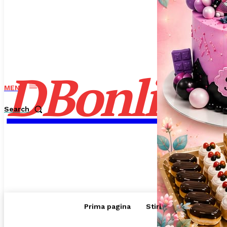
DBonline
.ro
MENU
Search
Prima pagina
Stiri