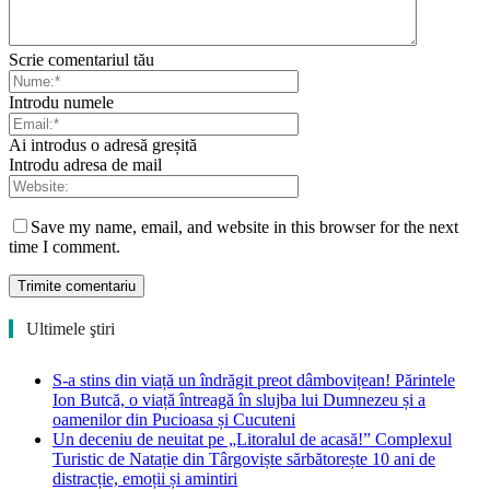
Scrie comentariul tău
Introdu numele
Ai introdus o adresă greșită
Introdu adresa de mail
Save my name, email, and website in this browser for the next
time I comment.
Ultimele ştiri
S-a stins din viață un îndrăgit preot dâmbovițean! Părintele
Ion Butcă, o viață întreagă în slujba lui Dumnezeu și a
oamenilor din Pucioasa și Cucuteni
Un deceniu de neuitat pe „Litoralul de acasă!” Complexul
Turistic de Natație din Târgoviște sărbătorește 10 ani de
distracție, emoții și amintiri