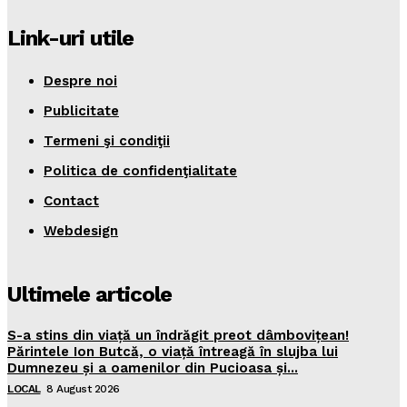
Link-uri utile
Despre noi
Publicitate
Termeni şi condiţii
Politica de confidenţialitate
Contact
Webdesign
Ultimele articole
S-a stins din viață un îndrăgit preot dâmbovițean!
Părintele Ion Butcă, o viață întreagă în slujba lui
Dumnezeu și a oamenilor din Pucioasa și...
LOCAL
8 August 2026