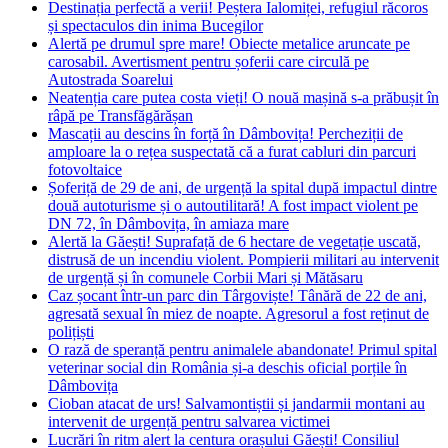
Destinația perfectă a verii! Peștera Ialomiței, refugiul răcoros
și spectaculos din inima Bucegilor
Alertă pe drumul spre mare! Obiecte metalice aruncate pe
carosabil. Avertisment pentru șoferii care circulă pe
Autostrada Soarelui
Neatenția care putea costa vieți! O nouă mașină s-a prăbușit în
râpă pe Transfăgărășan
Mascații au descins în forță în Dâmbovița! Percheziții de
amploare la o rețea suspectată că a furat cabluri din parcuri
fotovoltaice
Șoferiță de 29 de ani, de urgență la spital după impactul dintre
două autoturisme și o autoutilitară! A fost impact violent pe
DN 72, în Dâmbovița, în amiaza mare
Alertă la Găești! Suprafață de 6 hectare de vegetație uscată,
distrusă de un incendiu violent. Pompierii militari au intervenit
de urgență și în comunele Corbii Mari și Mătăsaru
Caz șocant într-un parc din Târgoviște! Tânără de 22 de ani,
agresată sexual în miez de noapte. Agresorul a fost reținut de
polițiști
O rază de speranță pentru animalele abandonate! Primul spital
veterinar social din România și-a deschis oficial porțile în
Dâmbovița
Cioban atacat de urs! Salvamontiștii și jandarmii montani au
intervenit de urgență pentru salvarea victimei
Lucrări în ritm alert la centura orașului Găești! Consiliul