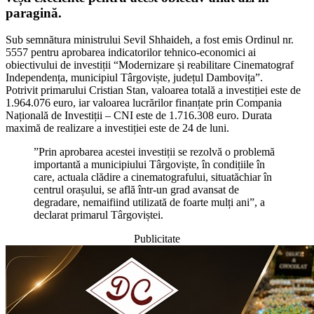
paragină.
Sub semnătura ministrului Sevil Shhaideh, a fost emis Ordinul nr.
5557 pentru aprobarea indicatorilor tehnico-economici ai
obiectivului de investiții “Modernizare și reabilitare Cinematograf
Independența, municipiul Târgoviște, județul Dambovița”.
Potrivit primarului Cristian Stan, valoarea totală a investiției este de
1.964.076 euro, iar valoarea lucrărilor finanțate prin Compania
Națională de Investiții – CNI este de 1.716.308 euro. Durata
maximă de realizare a investiției este de 24 de luni.
”Prin aprobarea acestei investiții se rezolvă o problemă
importantă a municipiului Târgoviște, în condițiile în
care, actuala clădire a cinematografului, situatăchiar în
centrul orașului, se află într-un grad avansat de
degradare, nemaifiind utilizată de foarte mulți ani”, a
declarat primarul Târgoviștei.
Publicitate