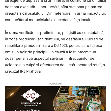
direcției de deplasare și ar fi intrat în coliziune cu un utilaj
destinat executării unor lucrări, aflat staționat pe partea
dreaptă a carosabilului. Din nefericire, în urma impactului,
conducătorul motociclului a decedat la fața locului.
În urma verificărilor preliminare, polițiștii au constatat că,
în zona producerii accidentului, se desfășurau lucrări de
reabilitare și modernizare a DJ 102I, pentru care fusese
emis un aviz de principiu. În cauză a fost întocmit un
dosar penal sub aspectul săvârșirii infracțiunilor de
ucidere din culpă și efectuarea de lucrări neautorizate”, a
precizat IPJ Prahova.
Publicitate