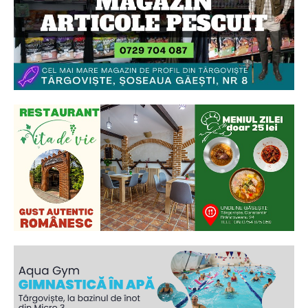
Ionuț Parghel
2
de 2