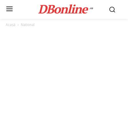
DBonline
.ro
Acasă
National