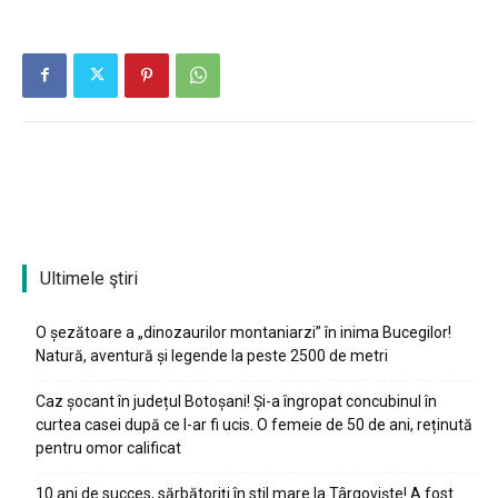
Ultimele ştiri
O șezătoare a „dinozaurilor montaniarzi” în inima Bucegilor!
Natură, aventură și legende la peste 2500 de metri
Caz șocant în județul Botoșani! Și-a îngropat concubinul în
curtea casei după ce l-ar fi ucis. O femeie de 50 de ani, reținută
pentru omor calificat
10 ani de succes, sărbătoriți în stil mare la Târgoviște! A fost