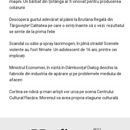
mașini. Un bărbat din Șotânga ar fi vinovat pentru producerea
coliziunii
Descoperă gustul adevărat al pâinii la Brutăria Regală din
Târgoviște! Calitatea pe care o simți înainte să o vezi: rezultatul
se simte de la prima felie
Scandal cu săbii și spray lacrimogen, în plină stradă! Scenele
violente au fost filmate. Un adolescent de 16 ani, printre cei
implicați
Ministrul Economiei, în vizită în Dâmbovița! Dialog deschis la
fabricile din industria de apărare și pe problemele mediului de
afaceri
Cortina se ridică și mari artiști vor urca pe scena Centrului
Cultural Flacăra. Moreniul va avea propria stagiune culturală
stiri