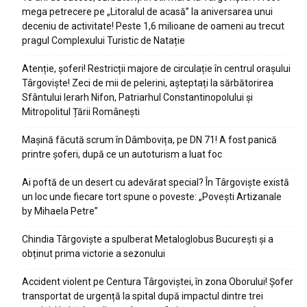
mega petrecere pe „Litoralul de acasă” la aniversarea unui
deceniu de activitate! Peste 1,6 milioane de oameni au trecut
pragul Complexului Turistic de Natație
Atenție, șoferi! Restricții majore de circulație în centrul orașului
Târgoviște! Zeci de mii de pelerini, așteptați la sărbătorirea
Sfântului Ierarh Nifon, Patriarhul Constantinopolului și
Mitropolitul Țării Românești
Mașină făcută scrum în Dâmbovița, pe DN 71! A fost panică
printre șoferi, după ce un autoturism a luat foc
Ai poftă de un desert cu adevărat special? În Târgoviște există
un loc unde fiecare tort spune o poveste: „Povești Artizanale
by Mihaela Petre”
Chindia Târgoviște a spulberat Metaloglobus București și a
obținut prima victorie a sezonului
Accident violent pe Centura Târgoviștei, în zona Oborului! Șofer
transportat de urgență la spital după impactul dintre trei