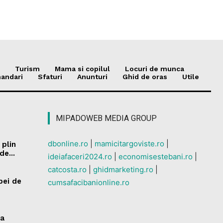
Turism
Mama si copilul
Locuri de munca
andari
Sfaturi
Anunturi
Ghid de oras
Utile
MIPADOWEB MEDIA GROUP
dbonline.ro
|
mamicitargoviste.ro
|
 plin
de...
ideiafaceri2024.ro
|
economisestebani.ro
|
catcosta.ro
|
ghidmarketing.ro
|
pei de
cumsafacibanionline.ro
ea