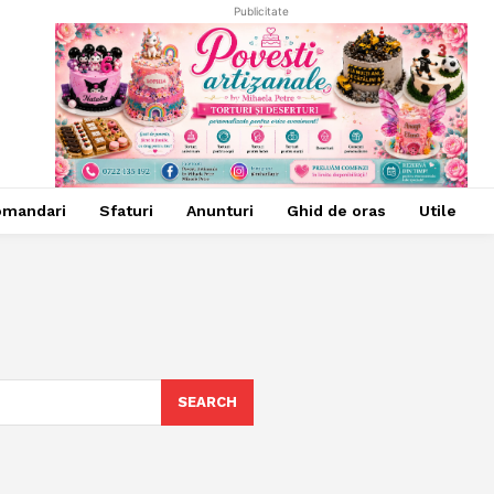
Publicitate
omandari
Sfaturi
Anunturi
Ghid de oras
Utile
SEARCH