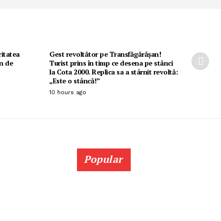
ritatea
Gest revoltător pe Transfăgărășan!
en de
Turist prins în timp ce desena pe stânci
la Cota 2000. Replica sa a stârnit revoltă:
„Este o stâncă!”
10 hours ago
Popular