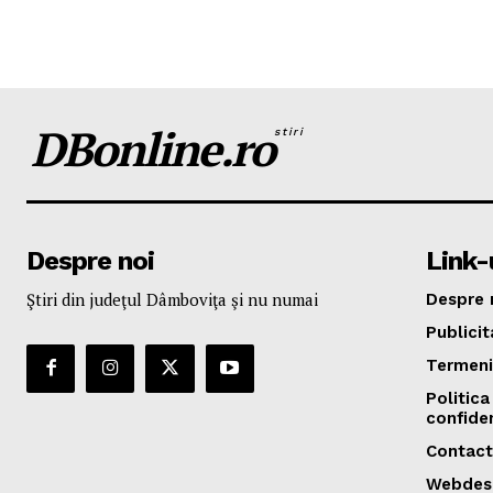
DBonline.ro
stiri
Despre noi
Link-u
Ştiri din judeţul Dâmboviţa şi nu numai
Despre 
Publicit
Termeni 
Politica
confiden
Contact
Webdes