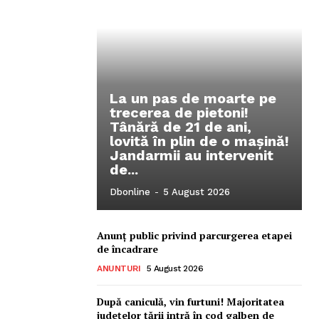
La un pas de moarte pe
trecerea de pietoni!
Tânără de 21 de ani,
lovită în plin de o mașină!
Ionuț Parghel
Jandarmii au intervenit
de...
2
de 2
Dbonline
-
5 August 2026
Anunț public privind parcurgerea etapei
de încadrare
ANUNTURI
5 August 2026
După caniculă, vin furtuni! Majoritatea
județelor țării intră în cod galben de