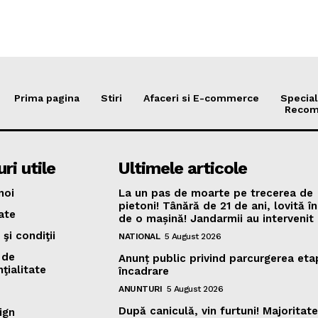
Prima pagina
Stiri
Afaceri si E-commerce
Special
Recom
ri utile
Ultimele articole
noi
La un pas de moarte pe trecerea de
pietoni! Tânără de 21 de ani, lovită în
ate
de o mașină! Jandarmii au intervenit 
şi condiţii
NATIONAL
5 August 2026
 de
Anunț public privind parcurgerea eta
ţialitate
încadrare
ANUNTURI
5 August 2026
După caniculă, vin furtuni! Majoritat
ign