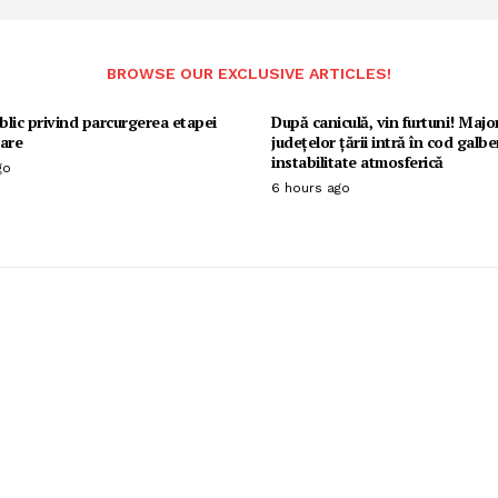
BROWSE OUR EXCLUSIVE ARTICLES!
lic privind parcurgerea etapei
După caniculă, vin furtuni! Majo
are
județelor țării intră în cod galb
instabilitate atmosferică
go
6 hours ago