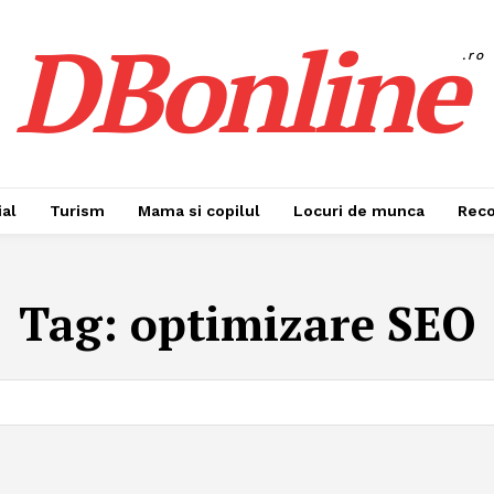
DBonline
.ro
al
Turism
Mama si copilul
Locuri de munca
Rec
Tag:
optimizare SEO