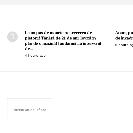
La un pas de moarte pe trecerea de
Anunț pub
pietoni! Tânără de 21 de ani, lovită în
de încadr
plin de o mașină! Jandarmii au intervenit
5 hours a
de...
4 hours ago
Niciun articol afișat