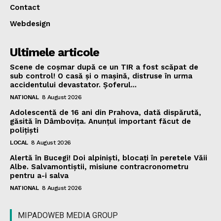
Contact
Webdesign
Ultimele articole
Scene de coșmar după ce un TIR a fost scăpat de
sub control! O casă și o mașină, distruse în urma
accidentului devastator. Șoferul...
NATIONAL
8 August 2026
Adolescentă de 16 ani din Prahova, dată dispărută,
găsită în Dâmbovița. Anunțul important făcut de
polițiști
LOCAL
8 August 2026
Alertă în Bucegi! Doi alpiniști, blocați în peretele Văii
Albe. Salvamontiștii, misiune contracronometru
pentru a-i salva
NATIONAL
8 August 2026
MIPADOWEB MEDIA GROUP