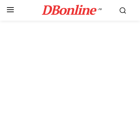
DBonline
.ro