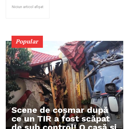
Niciun articol afișat
Popular
Scene de coșmar după
ce un TIR a fost scăpat
de sub control! O casă și