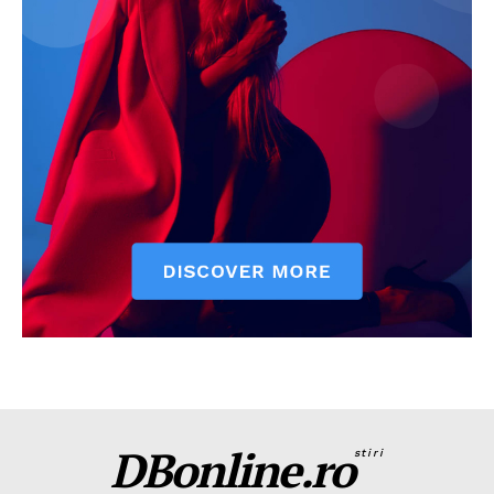
DBonline.ro
stiri