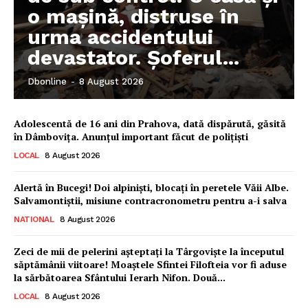
o mașină, distruse în
urma accidentului
devastator. Șoferul...
Dbonline
-
8 August 2026
Adolescentă de 16 ani din Prahova, dată dispărută, găsită
în Dâmbovița. Anunțul important făcut de polițiști
LOCAL
8 August 2026
Alertă în Bucegi! Doi alpiniști, blocați în peretele Văii Albe.
Salvamontiștii, misiune contracronometru pentru a-i salva
NATIONAL
8 August 2026
Zeci de mii de pelerini așteptați la Târgoviște la începutul
săptămânii viitoare! Moaștele Sfintei Filofteia vor fi aduse
la sărbătoarea Sfântului Ierarh Nifon. Două...
LOCAL
8 August 2026