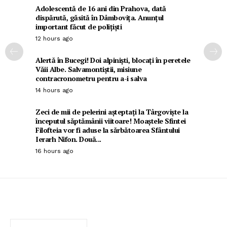
Adolescentă de 16 ani din Prahova, dată
dispărută, găsită în Dâmbovița. Anunțul
important făcut de polițiști
12 hours ago
Alertă în Bucegi! Doi alpiniști, blocați în peretele
Văii Albe. Salvamontiștii, misiune
contracronometru pentru a-i salva
14 hours ago
Zeci de mii de pelerini așteptați la Târgoviște la
începutul săptămânii viitoare! Moaștele Sfintei
Filofteia vor fi aduse la sărbătoarea Sfântului
Ierarh Nifon. Două...
16 hours ago