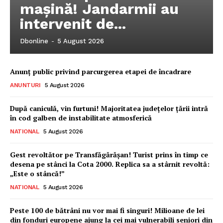
mașină! Jandarmii au
intervenit de...
Dbonline
-
5 August 2026
Anunț public privind parcurgerea etapei de încadrare
ANUNTURI
5 August 2026
După caniculă, vin furtuni! Majoritatea județelor țării intră
în cod galben de instabilitate atmosferică
NATIONAL
5 August 2026
Ionuț Parghel
Gest revoltător pe Transfăgărășan! Turist prins în timp ce
desena pe stânci la Cota 2000. Replica sa a stârnit revoltă:
„Este o stâncă!”
2
de 2
NATIONAL
5 August 2026
Peste 100 de bătrâni nu vor mai fi singuri! Milioane de lei
din fonduri europene ajung la cei mai vulnerabili seniori din