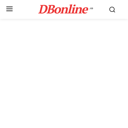
DBonline
.ro