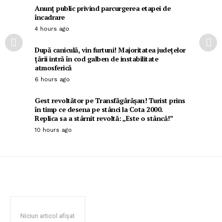
Anunț public privind parcurgerea etapei de
încadrare
4 hours ago
După caniculă, vin furtuni! Majoritatea județelor
țării intră în cod galben de instabilitate
atmosferică
6 hours ago
Gest revoltător pe Transfăgărășan! Turist prins
în timp ce desena pe stânci la Cota 2000.
Replica sa a stârnit revoltă: „Este o stâncă!”
10 hours ago
Niciun articol afișat