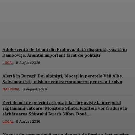
mașină, distruse în urma
accidentului devastator.
Șoferul...
Dbonline
-
8 August 2026
Adolescentă de 16 ani din Prahova, dată dispărută, găsită în
Dâmbovița. Anunțul important făcut de polițiști
LOCAL
8 August 2026
Alertă în Bucegi! Doi alpiniști, blocați în peretele Văii Albe.
Salvamontiștii, misiune contracronometru pentru a-i salva
NATIONAL
8 August 2026
Zeci de mii de pelerini așteptați la Târgoviște la începutul
săptămânii viitoare! Moaștele Sfintei Filofteia vor fi aduse la
sărbătoarea Sfântului Ierarh Nifon. Două...
LOCAL
8 August 2026
Noapte de coșmar după ce un depozit de furaje a fost cuprins