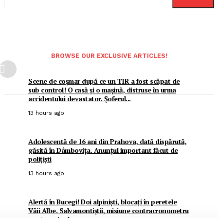
BROWSE OUR EXCLUSIVE ARTICLES!
Scene de coșmar după ce un TIR a fost scăpat de
sub control! O casă și o mașină, distruse în urma
accidentului devastator. Șoferul...
13 hours ago
Adolescentă de 16 ani din Prahova, dată dispărută,
găsită în Dâmbovița. Anunțul important făcut de
polițiști
13 hours ago
Alertă în Bucegi! Doi alpiniști, blocați în peretele
Văii Albe. Salvamontiștii, misiune contracronometru