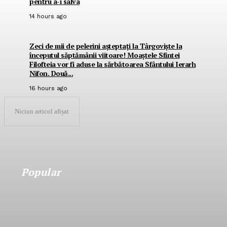
pentru a-i salva
14 hours ago
Zeci de mii de pelerini așteptați la Târgoviște la
începutul săptămânii viitoare! Moaștele Sfintei
Filofteia vor fi aduse la sărbătoarea Sfântului Ierarh
Nifon. Două...
16 hours ago
Niciun articol afișat
Popular