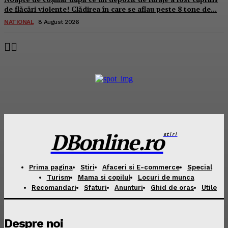
de flăcări violente! Clădirea în care se aflau peste 8 tone de...
NATIONAL
8 August 2026
DBonline.ro
stiri
Prima pagina
Stiri
Afaceri si E-commerce
Special
Turism
Mama si copilul
Locuri de munca
Recomandari
Sfaturi
Anunturi
Ghid de oras
Utile
Despre noi