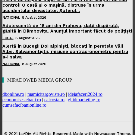
control! O casă și o mașină, distruse în urma
accidentului devastator. Șoferul...
NATIONAL
8 August 2026
Adolescentă de 16 ani din Prahova, dată dispărută,
găsită în Dâmbovița. Anunțul important făcut de polițiști
LOCAL
8 August 2026
Alertă în Bucegi! Doi alpiniști, blocați în peretele Văii
Albe. Salvamontiștii, misiune contracronometru pentru
a-i salva
NATIONAL
8 August 2026
MIPADOWEB MEDIA GROUP
dbonline.ro
|
mamicitargoviste.ro
|
ideiafaceri2024.ro
|
economisestebani.ro
|
catcosta.ro
|
ghidmarketing.ro
|
cumsafacibanionline.ro
© 2021 tagDiv. All Rights Reserved. Made with Newspaper Theme.