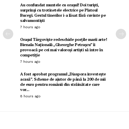
Au confundat muntele cu orașul! Doi turiști,
surprinși cu trotinetele electrice pe Platoul
Bucegi. Gestul tinerilor i-a lăsat fără cuvinte pe
salvamontiști
7 hours ago
Orașul Târgoviște redeschide porțile marii arte!
Bienala Națională „Gheorghe Petrașcu” îi
provoacă pe cei mai valoroși artiști să intre în
competiție
7 hours ago
A fost aprobat programul „Diaspora investește
acasă”. Scheme de ajutor de până la 200 de mii
de euro pentru românii din străinătate care
vor...
8 hours ago