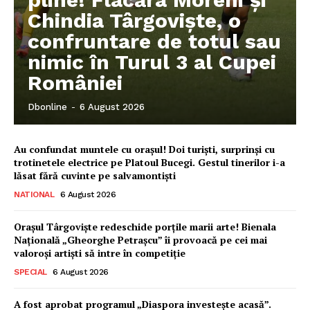
Chindia Târgoviște, o
confruntare de totul sau
nimic în Turul 3 al Cupei
României
Dbonline
-
6 August 2026
Au confundat muntele cu orașul! Doi turiști, surprinși cu
trotinetele electrice pe Platoul Bucegi. Gestul tinerilor i-a
lăsat fără cuvinte pe salvamontiști
NATIONAL
6 August 2026
Orașul Târgoviște redeschide porțile marii arte! Bienala
Națională „Gheorghe Petrașcu” îi provoacă pe cei mai
valoroși artiști să intre în competiție
SPECIAL
6 August 2026
A fost aprobat programul „Diaspora investește acasă”.