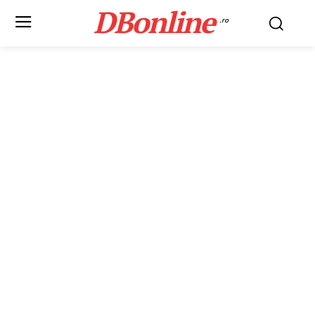
DBonline
.ro