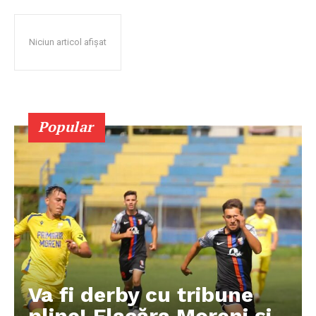
Niciun articol afișat
Popular
Va fi derby cu tribune
pline! Flacăra Moreni și