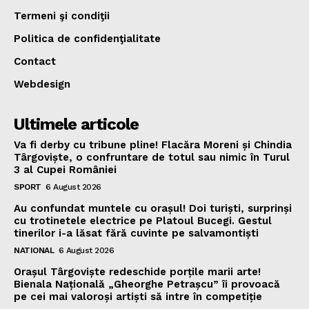
Termeni şi condiţii
Politica de confidenţialitate
Contact
Webdesign
Ultimele articole
Va fi derby cu tribune pline! Flacăra Moreni și Chindia
Târgoviște, o confruntare de totul sau nimic în Turul
3 al Cupei României
SPORT
6 August 2026
Au confundat muntele cu orașul! Doi turiști, surprinși
cu trotinetele electrice pe Platoul Bucegi. Gestul
tinerilor i-a lăsat fără cuvinte pe salvamontiști
NATIONAL
6 August 2026
Orașul Târgoviște redeschide porțile marii arte!
Bienala Națională „Gheorghe Petrașcu” îi provoacă
pe cei mai valoroși artiști să intre în competiție