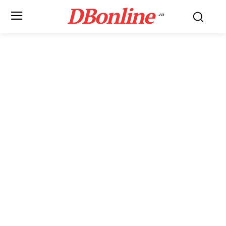
DBonline
.ro