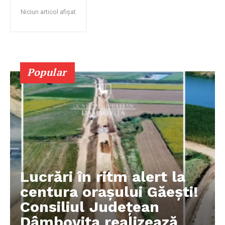
Niciun articol afișat
Popular
Lucrări în ritm alert la
centura orașului Găești!
Consiliul Județean
Dâmbovița realizează