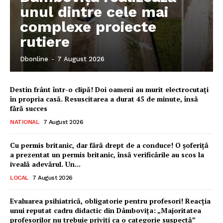
unul dintre cele mai
complexe proiecte
rutiere
Dbonline
-
7 August 2026
Destin frânt într-o clipă! Doi oameni au murit electrocutați
în propria casă. Resuscitarea a durat 45 de minute, însă
fără succes
NATIONAL
7 August 2026
Cu permis britanic, dar fără drept de a conduce! O șoferiță
a prezentat un permis britanic, însă verificările au scos la
iveală adevărul. Un...
LOCAL
7 August 2026
Evaluarea psihiatrică, obligatorie pentru profesori! Reacția
unui reputat cadru didactic din Dâmbovița: „Majoritatea
profesorilor nu trebuie priviți ca o categorie suspectă”