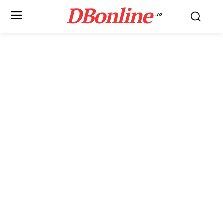
DBonline
.ro