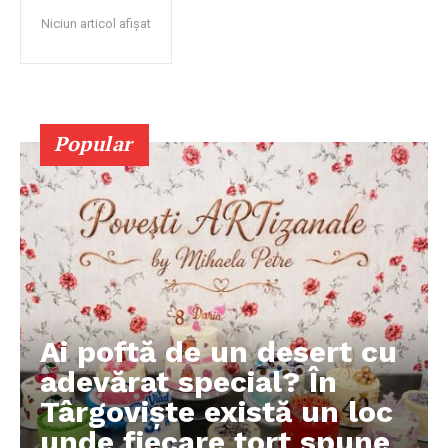
Niciun articol afișat
Popular
Ai poftă de un desert cu
adevărat special? În
Târgoviște există un loc
unde fiecare tort spune