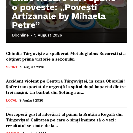
o poveste: „Povești
Artizanale by Mihaela
Petre”
Dbonline
-
9 August 2026
Chindia Târgoviște a spulberat Metaloglobus București și a
obținut prima victorie a sezonului
SPORT
9 August 2026
Accident violent pe Centura Târgoviștei, în zona Oborului!
Șofer transportat de urgență la spital după impactul dintre
trei mașini. Un bărbat din Șotânga ar...
LOCAL
9 August 2026
Descoperă gustul adevărat al pâinii la Brutăria Regală din
Târgoviște! Calitatea pe care o simți înainte să o vezi:
rezultatul se simte de la...