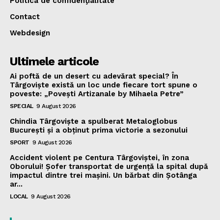
Politica de confidenţialitate
Contact
Webdesign
Ultimele articole
Ai poftă de un desert cu adevărat special? În
Târgoviște există un loc unde fiecare tort spune o
poveste: „Povești Artizanale by Mihaela Petre”
SPECIAL
9 August 2026
Chindia Târgoviște a spulberat Metaloglobus
București și a obținut prima victorie a sezonului
SPORT
9 August 2026
Accident violent pe Centura Târgoviștei, în zona
Oborului! Șofer transportat de urgență la spital după
impactul dintre trei mașini. Un bărbat din Șotânga
ar...
LOCAL
9 August 2026