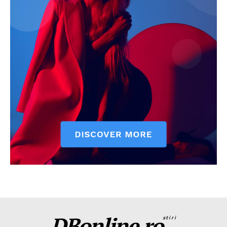
DBonline.ro
stiri