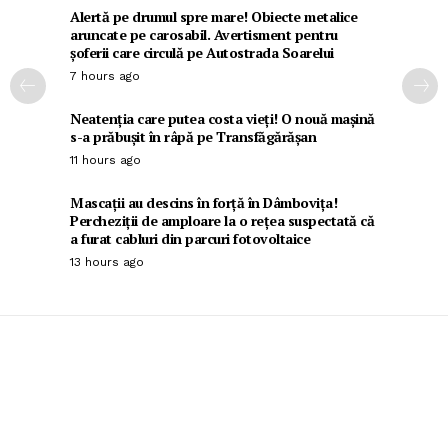
Alertă pe drumul spre mare! Obiecte metalice
aruncate pe carosabil. Avertisment pentru
șoferii care circulă pe Autostrada Soarelui
7 hours ago
Neatenția care putea costa vieți! O nouă mașină
s-a prăbușit în râpă pe Transfăgărășan
11 hours ago
Mascații au descins în forță în Dâmbovița!
Percheziții de amploare la o rețea suspectată că
a furat cabluri din parcuri fotovoltaice
13 hours ago