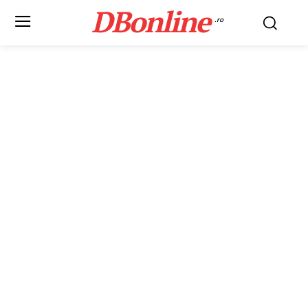
DBonline
.ro