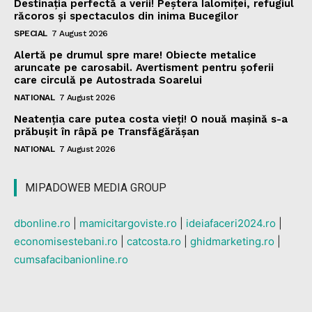
Destinația perfectă a verii! Peștera Ialomiței, refugiul
răcoros și spectaculos din inima Bucegilor
SPECIAL
7 August 2026
Alertă pe drumul spre mare! Obiecte metalice
aruncate pe carosabil. Avertisment pentru șoferii
care circulă pe Autostrada Soarelui
NATIONAL
7 August 2026
Neatenția care putea costa vieți! O nouă mașină s-a
prăbușit în râpă pe Transfăgărășan
NATIONAL
7 August 2026
MIPADOWEB MEDIA GROUP
dbonline.ro
|
mamicitargoviste.ro
|
ideiafaceri2024.ro
|
economisestebani.ro
|
catcosta.ro
|
ghidmarketing.ro
|
cumsafacibanionline.ro