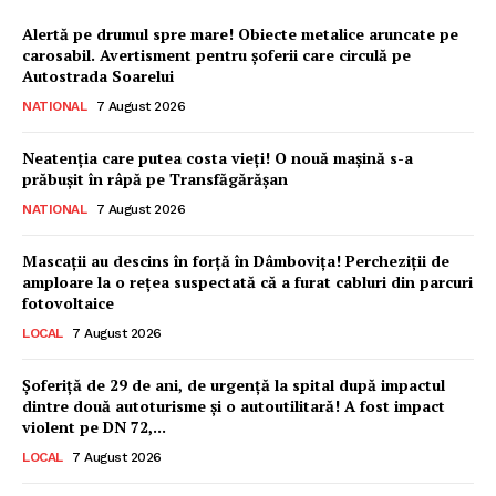
Alertă pe drumul spre mare! Obiecte metalice aruncate pe
carosabil. Avertisment pentru șoferii care circulă pe
Autostrada Soarelui
NATIONAL
7 August 2026
Neatenția care putea costa vieți! O nouă mașină s-a
prăbușit în râpă pe Transfăgărășan
NATIONAL
7 August 2026
Mascații au descins în forță în Dâmbovița! Percheziții de
amploare la o rețea suspectată că a furat cabluri din parcuri
fotovoltaice
LOCAL
7 August 2026
Ionuț Parghel
Șoferiță de 29 de ani, de urgență la spital după impactul
dintre două autoturisme și o autoutilitară! A fost impact
2
de 2
violent pe DN 72,...
LOCAL
7 August 2026