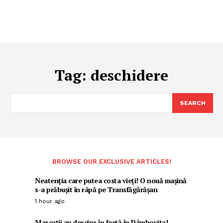
Tag:
deschidere
SEARCH
BROWSE OUR EXCLUSIVE ARTICLES!
Neatenția care putea costa vieți! O nouă mașină
s-a prăbușit în râpă pe Transfăgărășan
1 hour ago
Mascații au descins în forță în Dâmbovița!