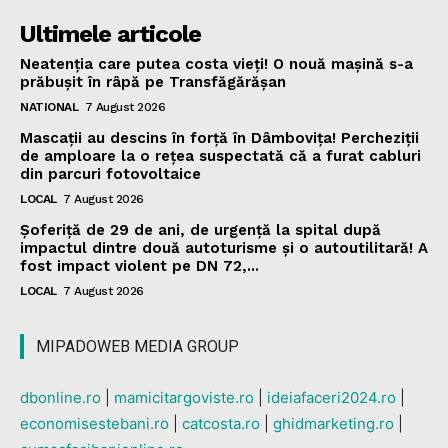
Ultimele articole
Neatenția care putea costa vieți! O nouă mașină s-a
prăbușit în râpă pe Transfăgărășan
NATIONAL
7 August 2026
Mascații au descins în forță în Dâmbovița! Percheziții
de amploare la o rețea suspectată că a furat cabluri
din parcuri fotovoltaice
LOCAL
7 August 2026
Șoferiță de 29 de ani, de urgență la spital după
impactul dintre două autoturisme și o autoutilitară! A
fost impact violent pe DN 72,...
LOCAL
7 August 2026
MIPADOWEB MEDIA GROUP
dbonline.ro
|
mamicitargoviste.ro
|
ideiafaceri2024.ro
|
economisestebani.ro
|
catcosta.ro
|
ghidmarketing.ro
|