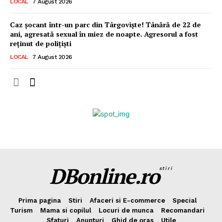
LOCAL
7 August 2026
Caz șocant într-un parc din Târgoviște! Tânără de 22 de
ani, agresată sexual în miez de noapte. Agresorul a fost
reținut de polițiști
LOCAL
7 August 2026
DBonline.ro
stiri
Prima pagina
Stiri
Afaceri si E-commerce
Special
Turism
Mama si copilul
Locuri de munca
Recomandari
Sfaturi
Anunturi
Ghid de oras
Utile