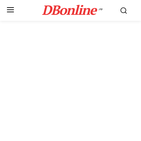
DBonline
.ro