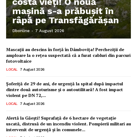
costa vieți! O nouă
mașină s-a prăbușit în
râpă pe Transfăgărășan
Dbonline
-
7 August 2026
Mascații au descins în forță în Dâmbovița! Percheziții de
amploare la o rețea suspectată că a furat cabluri din parcuri
fotovoltaice
LOCAL
7 August 2026
Șoferiță de 29 de ani, de urgență la spital după impactul
dintre două autoturisme și o autoutilitară! A fost impact
violent pe DN 72,...
LOCAL
7 August 2026
Ionuț Parghel
Alertă la Găești! Suprafață de 6 hectare de vegetație
uscată, distrusă de un incendiu violent. Pompierii militari au
2
de 2
intervenit de urgență și în comunele...