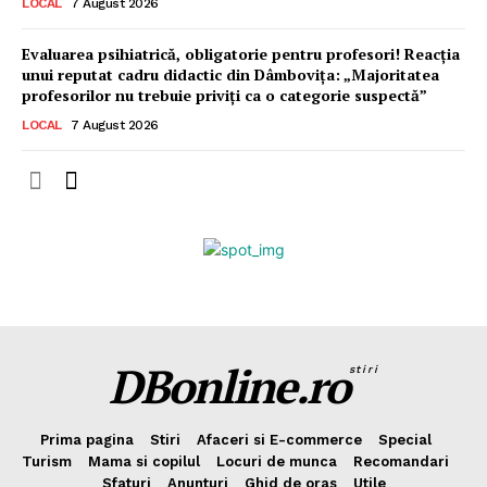
LOCAL
7 August 2026
Evaluarea psihiatrică, obligatorie pentru profesori! Reacția
unui reputat cadru didactic din Dâmbovița: „Majoritatea
profesorilor nu trebuie priviți ca o categorie suspectă”
LOCAL
7 August 2026
DBonline.ro
stiri
Prima pagina
Stiri
Afaceri si E-commerce
Special
Turism
Mama si copilul
Locuri de munca
Recomandari
Sfaturi
Anunturi
Ghid de oras
Utile