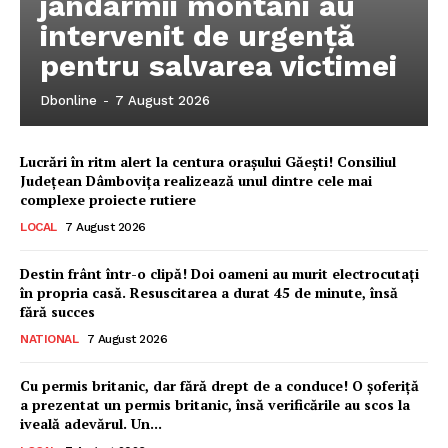
jandarmii montani au
intervenit de urgență
pentru salvarea victimei
Dbonline
-
7 August 2026
Lucrări în ritm alert la centura orașului Găești! Consiliul
Județean Dâmbovița realizează unul dintre cele mai
complexe proiecte rutiere
LOCAL
7 August 2026
Destin frânt într-o clipă! Doi oameni au murit electrocutați
în propria casă. Resuscitarea a durat 45 de minute, însă
fără succes
NATIONAL
7 August 2026
Ionuț Parghel
Cu permis britanic, dar fără drept de a conduce! O șoferiță
a prezentat un permis britanic, însă verificările au scos la
2
de 2
iveală adevărul. Un...