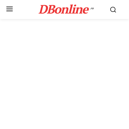
DBonline
.ro