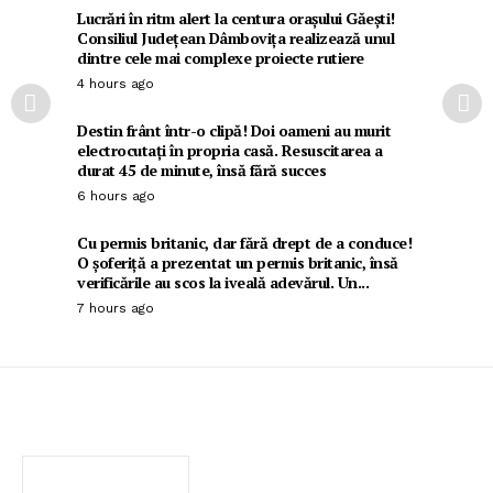
Lucrări în ritm alert la centura orașului Găești!
Consiliul Județean Dâmbovița realizează unul
dintre cele mai complexe proiecte rutiere
4 hours ago
Destin frânt într-o clipă! Doi oameni au murit
electrocutați în propria casă. Resuscitarea a
durat 45 de minute, însă fără succes
6 hours ago
Cu permis britanic, dar fără drept de a conduce!
O șoferiță a prezentat un permis britanic, însă
verificările au scos la iveală adevărul. Un...
7 hours ago