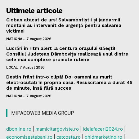
Ultimele articole
Cioban atacat de urs! Salvamontiștii și jandarmii
montani au intervenit de urgență pentru salvarea
victimei
NATIONAL
7 August 2026
Lucrări în ritm alert la centura orașului Găești!
Consiliul Județean Dâmbovița realizează unul dintre
cele mai complexe proiecte rutiere
LOCAL
7 August 2026
Destin frânt într-o clipă! Doi oameni au murit
electrocutați în propria casă. Resuscitarea a durat 45
de minute, însă fără succes
NATIONAL
7 August 2026
MIPADOWEB MEDIA GROUP
dbonline.ro
|
mamicitargoviste.ro
|
ideiafaceri2024.ro
|
economisestebani.ro
|
catcosta.ro
|
ghidmarketing.ro
|