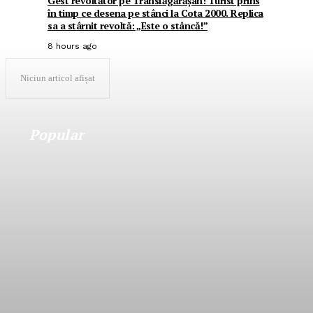
Gest revoltător pe Transfăgărășan! Turist prins
în timp ce desena pe stânci la Cota 2000. Replica
sa a stârnit revoltă: „Este o stâncă!”
8 hours ago
Niciun articol afișat
Popular