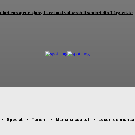
nduri europene ajung la cei mai vulnerabili seniori din Târgoviște
Special
Turism
Mama si copilul
Locuri de munca