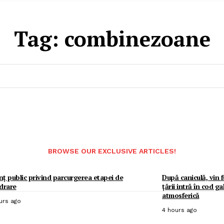
Tag:
combinezoane
BROWSE OUR EXCLUSIVE ARTICLES!
ț public privind parcurgerea etapei de
După caniculă, vin 
drare
țării intră în cod g
atmosferică
urs ago
4 hours ago