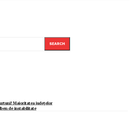
SEARCH
furtuni! Majoritatea județelor
alben de instabilitate