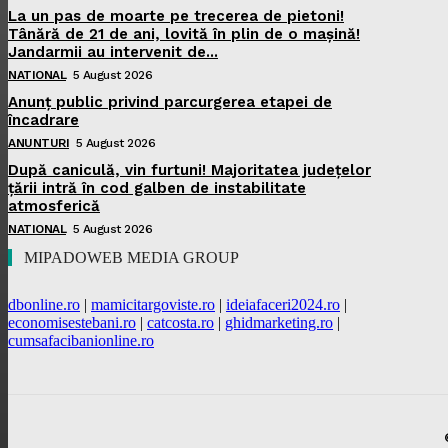
La un pas de moarte pe trecerea de pietoni!
Tânără de 21 de ani, lovită în plin de o mașină!
Jandarmii au intervenit de...
NATIONAL
5 August 2026
Anunț public privind parcurgerea etapei de
încadrare
ANUNTURI
5 August 2026
După caniculă, vin furtuni! Majoritatea județelor
țării intră în cod galben de instabilitate
atmosferică
NATIONAL
5 August 2026
MIPADOWEB MEDIA GROUP
dbonline.ro
|
mamicitargoviste.ro
|
ideiafaceri2024.ro
|
economisestebani.ro
|
catcosta.ro
|
ghidmarketing.ro
|
cumsafacibanionline.ro