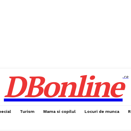
DBonline
.ro
pecial
Turism
Mama si copilul
Locuri de munca
R