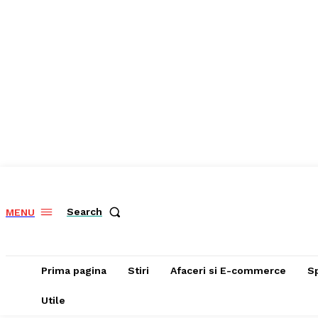
Search
MENU
Prima pagina
Stiri
Afaceri si E-commerce
S
Utile