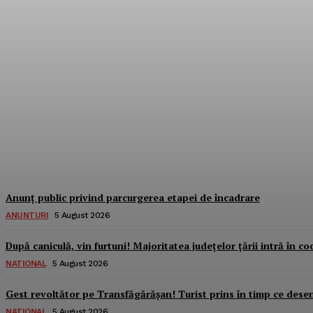
La un pas de moarte pe trecerea de pietoni!
Dbonline
-
5 August 2026
Anunț public privind parcurgerea etapei de încadrare
ANUNTURI
5 August 2026
După caniculă, vin furtuni! Majoritatea județelor țării intră în c
NATIONAL
5 August 2026
Gest revoltător pe Transfăgărășan! Turist prins în timp ce desena
NATIONAL
5 August 2026