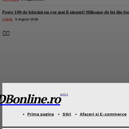
Peste 100 de bătrâni nu vor mai fi singuri! Milioane de lei din fo
LOCAL
5 August 2026
DBonline.ro
stiri
Prima pagina
Stiri
Afaceri si E-commerce