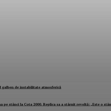
 Tânără de 21 de ani, lovită în plin de o mași
od galben de instabilitate atmosferică
 pe stânci la Cota 2000. Replica sa a stârnit revoltă: „Este o stâ