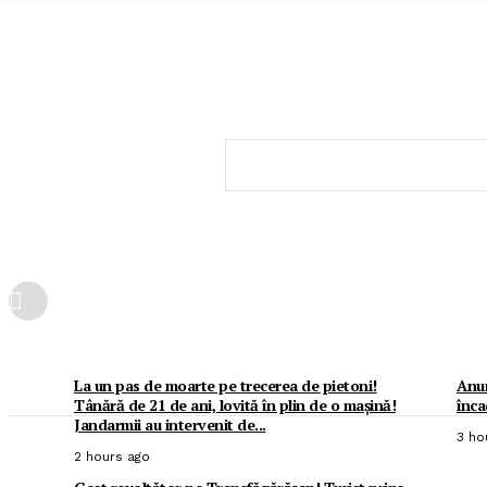
La un pas de moarte pe trecerea de pietoni!
Anun
Tânără de 21 de ani, lovită în plin de o mașină!
înca
Jandarmii au intervenit de...
3 ho
2 hours ago