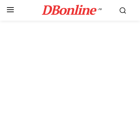
DBonline
.ro