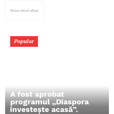
Niciun articol afișat
Popular
A fost aprobat
programul „Diaspora
investește acasă”.