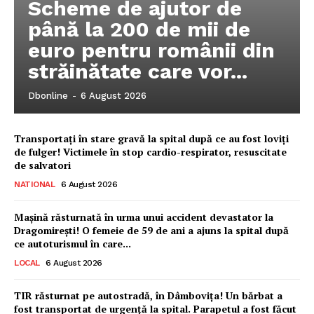
Scheme de ajutor de
până la 200 de mii de
euro pentru românii din
străinătate care vor...
Dbonline
-
6 August 2026
Transportați în stare gravă la spital după ce au fost loviți
de fulger! Victimele în stop cardio-respirator, resuscitate
de salvatori
NATIONAL
6 August 2026
Mașină răsturnată în urma unui accident devastator la
Dragomirești! O femeie de 59 de ani a ajuns la spital după
ce autoturismul în care...
LOCAL
6 August 2026
Ionuț Parghel
TIR răsturnat pe autostradă, în Dâmbovița! Un bărbat a
2
de 2
fost transportat de urgență la spital. Parapetul a fost făcut