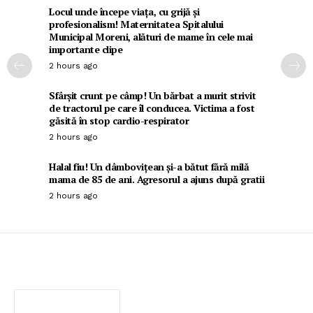
Locul unde începe viața, cu grijă și
profesionalism! Maternitatea Spitalului
Municipal Moreni, alături de mame în cele mai
importante clipe
2 hours ago
Sfârșit crunt pe câmp! Un bărbat a murit strivit
de tractorul pe care îl conducea. Victima a fost
găsită în stop cardio-respirator
2 hours ago
Halal fiu! Un dâmbovițean și-a bătut fără milă
mama de 85 de ani. Agresorul a ajuns după gratii
2 hours ago