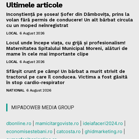
Ultimele articole
Inconștiență pe șosea! Șofer din Dâmbovița, prins la
volan fără permis de conducere! Un alt bărbat circula
cu un moped neînregistrat
LOCAL
6 August 2026
Locul unde începe viața, cu grijă și profesionalism!
Maternitatea Spitalului Municipal Moreni, alături de
mame în cele mai importante clipe
LOCAL
6 August 2026
Sfârșit crunt pe câmp! Un bărbat a murit strivit de
tractorul pe care îl conducea. Victima a fost găsită
în stop cardio-respirator
NATIONAL
6 August 2026
MIPADOWEB MEDIA GROUP
dbonline.ro
|
mamicitargoviste.ro
|
ideiafaceri2024.ro
|
economisestebani.ro
|
catcosta.ro
|
ghidmarketing.ro
|