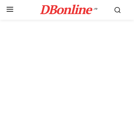
DBonline
.ro