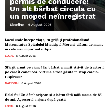
permis de conducere!
Un alt bărbat circula cu
un moped neînregistrat
Dbonline
-
6 August 2026
Locul unde începe viața, cu grijă și profesionalism!
Maternitatea Spitalului Municipal Moreni, alături de mame
în cele mai importante clipe
LOCAL
6 August 2026
Sfârșit crunt pe câmp! Un bărbat a murit strivit de tractorul
pe care îl conducea. Victima a fost găsită în stop cardio-
respirator
NATIONAL
6 August 2026
Ionuț Parghel
Halal fiu! Un dâmbovițean și-a bătut fără milă mama de 85
de ani. Agresorul a ajuns după gratii
2
de 2
LOCAL
6 August 2026