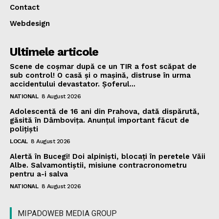
Contact
Webdesign
Ultimele articole
Scene de coșmar după ce un TIR a fost scăpat de
sub control! O casă și o mașină, distruse în urma
accidentului devastator. Șoferul...
NATIONAL
8 August 2026
Adolescentă de 16 ani din Prahova, dată dispărută,
găsită în Dâmbovița. Anunțul important făcut de
polițiști
LOCAL
8 August 2026
Alertă în Bucegi! Doi alpiniști, blocați în peretele Văii
Albe. Salvamontiștii, misiune contracronometru
pentru a-i salva
NATIONAL
8 August 2026
MIPADOWEB MEDIA GROUP