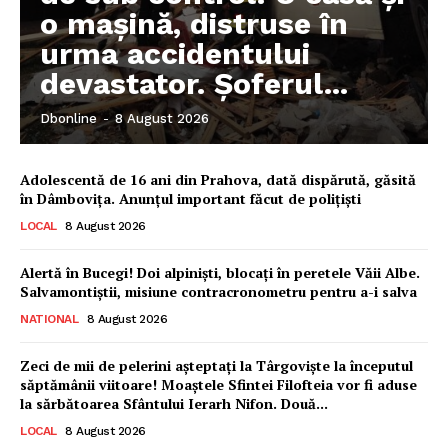
o mașină, distruse în
urma accidentului
devastator. Șoferul...
Dbonline
-
8 August 2026
Adolescentă de 16 ani din Prahova, dată dispărută, găsită
în Dâmbovița. Anunțul important făcut de polițiști
LOCAL
8 August 2026
Alertă în Bucegi! Doi alpiniști, blocați în peretele Văii Albe.
Salvamontiștii, misiune contracronometru pentru a-i salva
NATIONAL
8 August 2026
Zeci de mii de pelerini așteptați la Târgoviște la începutul
săptămânii viitoare! Moaștele Sfintei Filofteia vor fi aduse
la sărbătoarea Sfântului Ierarh Nifon. Două...
LOCAL
8 August 2026