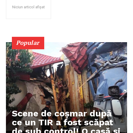
Niciun articol afișat
Popular
Scene de coșmar după
ce un TIR a fost scăpat
de sub control! O casă și