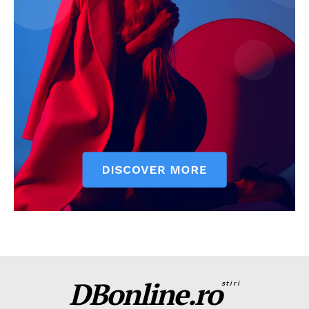
DBonline.ro
stiri