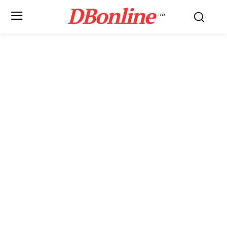
DBonline
.ro