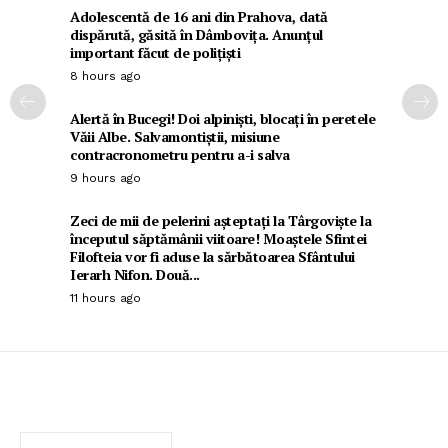
Adolescentă de 16 ani din Prahova, dată
dispărută, găsită în Dâmbovița. Anunțul
important făcut de polițiști
8 hours ago
Alertă în Bucegi! Doi alpiniști, blocați în peretele
Văii Albe. Salvamontiștii, misiune
contracronometru pentru a-i salva
9 hours ago
Zeci de mii de pelerini așteptați la Târgoviște la
începutul săptămânii viitoare! Moaștele Sfintei
Filofteia vor fi aduse la sărbătoarea Sfântului
Ierarh Nifon. Două...
11 hours ago