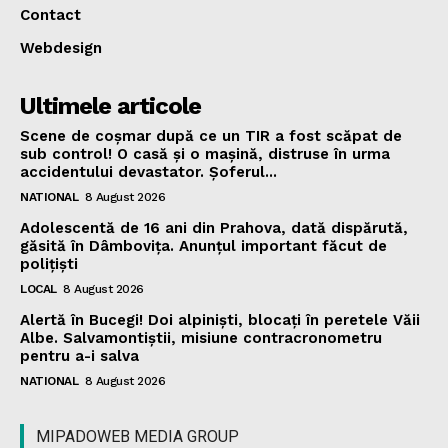
Contact
Webdesign
Ultimele articole
Scene de coșmar după ce un TIR a fost scăpat de
sub control! O casă și o mașină, distruse în urma
accidentului devastator. Șoferul...
NATIONAL
8 August 2026
Adolescentă de 16 ani din Prahova, dată dispărută,
găsită în Dâmbovița. Anunțul important făcut de
polițiști
LOCAL
8 August 2026
Alertă în Bucegi! Doi alpiniști, blocați în peretele Văii
Albe. Salvamontiștii, misiune contracronometru
pentru a-i salva
NATIONAL
8 August 2026
MIPADOWEB MEDIA GROUP