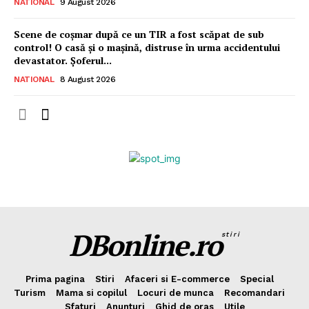
NATIONAL
9 August 2026
Scene de coșmar după ce un TIR a fost scăpat de sub
control! O casă și o mașină, distruse în urma accidentului
devastator. Șoferul...
NATIONAL
8 August 2026
DBonline.ro
stiri
Prima pagina
Stiri
Afaceri si E-commerce
Special
Turism
Mama si copilul
Locuri de munca
Recomandari
Sfaturi
Anunturi
Ghid de oras
Utile