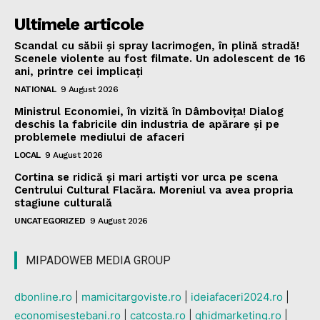
Ultimele articole
Scandal cu săbii și spray lacrimogen, în plină stradă!
Scenele violente au fost filmate. Un adolescent de 16
ani, printre cei implicați
NATIONAL
9 August 2026
Ministrul Economiei, în vizită în Dâmbovița! Dialog
deschis la fabricile din industria de apărare și pe
problemele mediului de afaceri
LOCAL
9 August 2026
Cortina se ridică și mari artiști vor urca pe scena
Centrului Cultural Flacăra. Moreniul va avea propria
stagiune culturală
UNCATEGORIZED
9 August 2026
MIPADOWEB MEDIA GROUP
dbonline.ro
|
mamicitargoviste.ro
|
ideiafaceri2024.ro
|
economisestebani.ro
|
catcosta.ro
|
ghidmarketing.ro
|