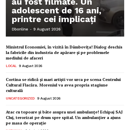
au fost filmate. Un
adolescent de 16 ani,
printre cei implicați
Dbonline
-
9 August 2026
Ministrul Economiei, în vizită în Dâmbovița! Dialog deschis
la fabricile din industria de apărare și pe problemele
mediului de afaceri
LOCAL
9 August 2026
Cortina se ridică și mari artiști vor urca pe scena Centrului
Cultural Flacăra. Moreniul va avea propria stagiune
culturală
UNCATEGORIZED
9 August 2026
Ionuț Parghel
Atac cu topoare și bâte asupra unei ambulanțe! Echipaj SAJ
Cluj, terorizat pe drum spre spital. Un ambulanțier a ajuns
2
de 2
pe masa de operație