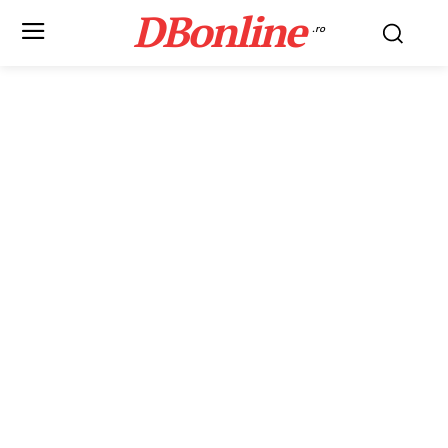
DBonline
.ro