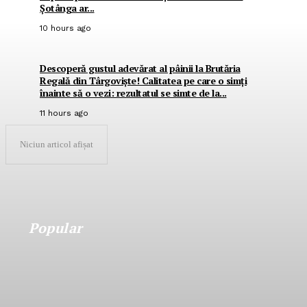
Șotânga ar...
10 hours ago
Descoperă gustul adevărat al pâinii la Brutăria
Regală din Târgoviște! Calitatea pe care o simți
înainte să o vezi: rezultatul se simte de la...
11 hours ago
Niciun articol afișat
Popular