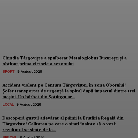
unde fiecare tort spune o
poveste: „Povești
Artizanale by Mihaela
Petre”
Dbonline
-
9 August 2026
Chindia Târgoviște a spulberat Metaloglobus București și a
obținut prima victorie a sezonului
SPORT
9 August 2026
Accident violent pe Centura Târgoviștei, în zona Oborului!
Șofer transportat de urgență la spital după impactul dintre trei
mașini. Un bărbat din Șotânga ar...
LOCAL
9 August 2026
Descoperă gustul adevărat al pâinii la Brutăria Regală din
Târgoviște! Calitatea pe care o simți înainte să o vezi:
rezultatul se simte de la...
SPECIAL
9 August 2026