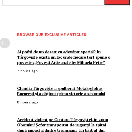
BROWSE OUR EXCLUSIVE ARTICLES!
Ai poftă de un desert cu adevărat special? În
Târgoviște există un loc unde fiecare tort spune o
poveste: „Povești Artizanale by Mihaela Petre”
7 hours ago
Chindia Târgoviște a spulberat Metaloglobus
București și a obținut prima victorie a sezonului
8 hours ago
Accident violent pe Centura Târgoviștei, în zona
Oborului! Șofer transportat de urgență la spital
după impactul dintre trei mașini. Un bărbat din