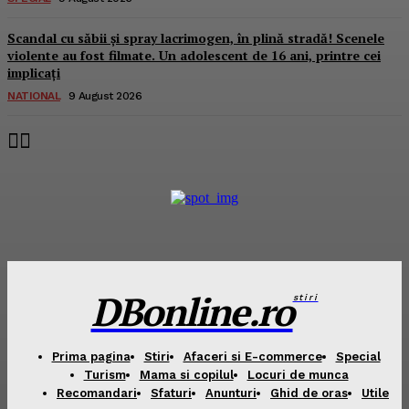
Scandal cu săbii și spray lacrimogen, în plină stradă! Scenele
violente au fost filmate. Un adolescent de 16 ani, printre cei
implicați
NATIONAL
9 August 2026
DBonline.ro
stiri
Prima pagina
Stiri
Afaceri si E-commerce
Special
Turism
Mama si copilul
Locuri de munca
Recomandari
Sfaturi
Anunturi
Ghid de oras
Utile