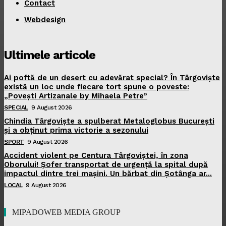
Contact
Webdesign
Ultimele articole
Ai poftă de un desert cu adevărat special? În Târgoviște
există un loc unde fiecare tort spune o poveste:
„Povești Artizanale by Mihaela Petre”
SPECIAL
9 August 2026
Chindia Târgoviște a spulberat Metaloglobus București
și a obținut prima victorie a sezonului
SPORT
9 August 2026
Accident violent pe Centura Târgoviștei, în zona
Oborului! Șofer transportat de urgență la spital după
impactul dintre trei mașini. Un bărbat din Șotânga ar...
LOCAL
9 August 2026
MIPADOWEB MEDIA GROUP