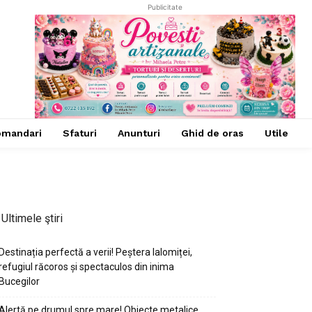
Publicitate
omandari
Sfaturi
Anunturi
Ghid de oras
Utile
Ultimele ştiri
Destinația perfectă a verii! Peștera Ialomiței,
refugiul răcoros și spectaculos din inima
Bucegilor
Alertă pe drumul spre mare! Obiecte metalice