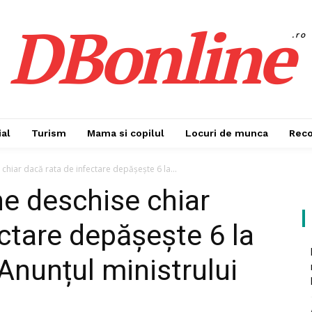
DBonline
.ro
al
Turism
Mama si copilul
Locuri de munca
Rec
chiar dacă rata de infectare depășește 6 la...
ne deschise chiar
ectare depășește 6 la
 Anunțul ministrului