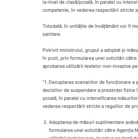
la nivel de clasă/școală, în paralel cu intens
competente, în vederea respectării stricte a 
Totodată, în unitățile de învățământ vor fi 
sanitare.
Potrivit ministrului, grupul a adoptat și măs
în școli, prin formularea unei solicitări căt
aprobarea utilizării testelor non-invazive pe
“1. Decuplarea scenariilor de funcționare a ș
deciziilor de suspendare a prezenței fizice î
școală, în paralel cu intensificarea măsurilo
vederea respectării stricte a regulilor de pro
Adoptarea de măsuri suplimentare având ca
formularea unei solicitări către Agenția 