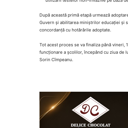
utilizării testelor non-invazive pe bază d
După această primă etapă urmează adoptarea
Guvern și abilitarea miniștrilor educației și
concordanță cu hotărârile adoptate.
Tot acest proces se va finaliza până vineri, 
funcționare a școlilor, începând cu ziua de l
Sorin Cîmpeanu.