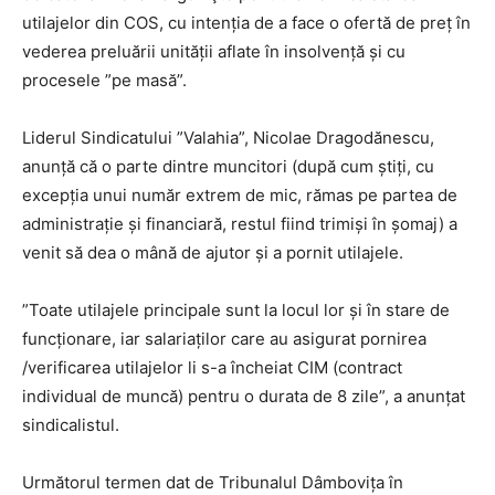
utilajelor din COS, cu intenția de a face o ofertă de preț în
vederea preluării unității aflate în insolvență și cu
procesele ”pe masă”.
Liderul Sindicatului ”Valahia”, Nicolae Dragodănescu,
anunță că o parte dintre muncitori (după cum știți, cu
excepția unui număr extrem de mic, rămas pe partea de
administrație și financiară, restul fiind trimiși în șomaj) a
venit să dea o mână de ajutor și a pornit utilajele.
”Toate utilajele principale sunt la locul lor și în stare de
funcționare, iar salariaților care au asigurat pornirea
/verificarea utilajelor li s-a încheiat CIM (contract
individual de muncă) pentru o durata de 8 zile”, a anunțat
sindicalistul.
Următorul termen dat de Tribunalul Dâmbovița în