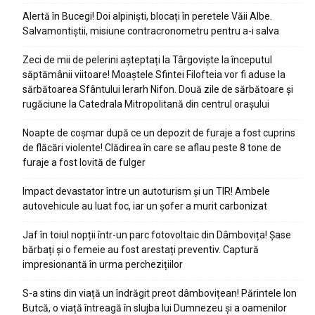
Alertă în Bucegi! Doi alpiniști, blocați în peretele Văii Albe.
Salvamontiștii, misiune contracronometru pentru a-i salva
Zeci de mii de pelerini așteptați la Târgoviște la începutul
săptămânii viitoare! Moaștele Sfintei Filofteia vor fi aduse la
sărbătoarea Sfântului Ierarh Nifon. Două zile de sărbătoare și
rugăciune la Catedrala Mitropolitană din centrul orașului
Noapte de coșmar după ce un depozit de furaje a fost cuprins
de flăcări violente! Clădirea în care se aflau peste 8 tone de
furaje a fost lovită de fulger
Impact devastator între un autoturism și un TIR! Ambele
autovehicule au luat foc, iar un șofer a murit carbonizat
Jaf în toiul nopții într-un parc fotovoltaic din Dâmbovița! Șase
bărbați și o femeie au fost arestați preventiv. Captură
impresionantă în urma perchezițiilor
S-a stins din viață un îndrăgit preot dâmbovițean! Părintele Ion
Butcă, o viață întreagă în slujba lui Dumnezeu și a oamenilor