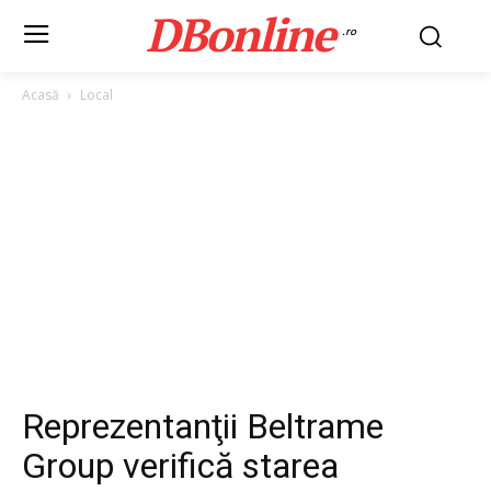
DBonline
.ro
Acasă
Local
Reprezentanţii Beltrame
Group verifică starea