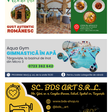
Ionuț Parghel
2
de 2