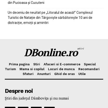
din Pucioasa și Cucuteni
Un deceniu de neuitat pe „Litoralul de acasă!” Complexul
Turistic de Natație din Târgoviște sărbătorește 10 ani de
distracție, emoții și amintiri
DBonline.ro
stiri
Prima pagina
Stiri
Afaceri si E-commerce
Special
Turism
Mama si copilul
Locuri de munca
Recomandari
Sfaturi
Anunturi
Ghid de oras
Utile
Despre noi
Ştiri din judeţul Dâmboviţa şi nu numai