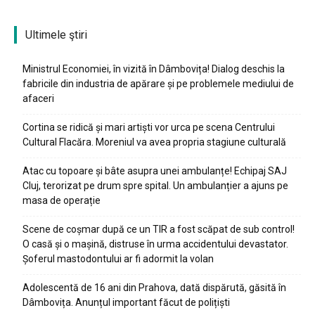
Ultimele ştiri
Ministrul Economiei, în vizită în Dâmbovița! Dialog deschis la
fabricile din industria de apărare și pe problemele mediului de
afaceri
Cortina se ridică și mari artiști vor urca pe scena Centrului
Cultural Flacăra. Moreniul va avea propria stagiune culturală
Atac cu topoare și bâte asupra unei ambulanțe! Echipaj SAJ
Cluj, terorizat pe drum spre spital. Un ambulanțier a ajuns pe
masa de operație
Scene de coșmar după ce un TIR a fost scăpat de sub control!
O casă și o mașină, distruse în urma accidentului devastator.
Șoferul mastodontului ar fi adormit la volan
Adolescentă de 16 ani din Prahova, dată dispărută, găsită în
Dâmbovița. Anunțul important făcut de polițiști