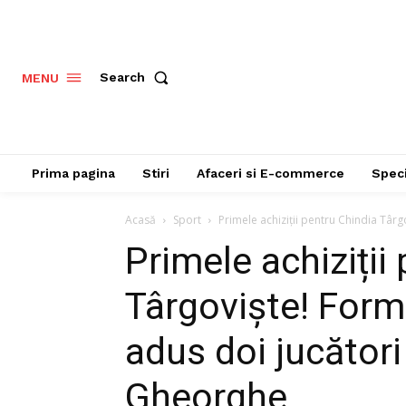
Search
MENU
Prima pagina
Stiri
Afaceri si E-commerce
Speci
Acasă
Sport
Primele achiziții pentru Chindia Târgo
Primele achiziții
Târgoviște! Forma
adus doi jucători
Gheorghe