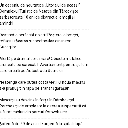
Un deceniu de neuitat pe „Litoralul de acasă!”
Complexul Turistic de Natație din Târgoviște
sărbătorește 10 ani de distracție, emoții și
amintiri
Destinația perfectă a verii! Peștera Ialomiței,
refugiul răcoros și spectaculos din inima
Bucegilor
Alertă pe drumul spre mare! Obiecte metalice
aruncate pe carosabil. Avertisment pentru șoferii
care circulă pe Autostrada Soarelui
Neatenția care putea costa vieți! O nouă mașină
s-a prăbușit în râpă pe Transfăgărășan
Mascații au descins în forță în Dâmbovița!
Percheziții de amploare la o rețea suspectată că
a furat cabluri din parcuri fotovoltaice
Șoferiță de 29 de ani, de urgență la spital după