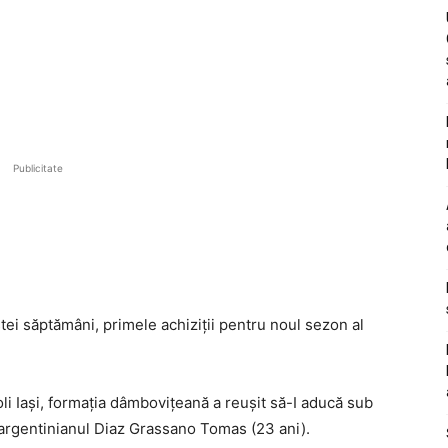
Publicitate
tei săptămâni, primele achiziții pentru noul sezon al
oli Iași, formația dâmbovițeană a reușit să-I aducă sub
argentinianul Diaz Grassano Tomas (23 ani).