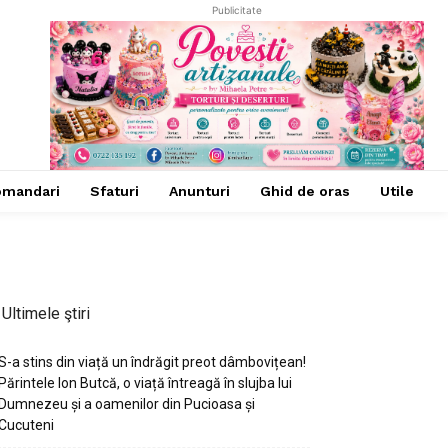
Publicitate
omandari
Sfaturi
Anunturi
Ghid de oras
Utile
Ultimele ştiri
S-a stins din viață un îndrăgit preot dâmbovițean!
Părintele Ion Butcă, o viață întreagă în slujba lui
Dumnezeu și a oamenilor din Pucioasa și
Cucuteni