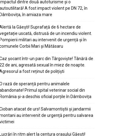
impactul dintre două autoturisme și o
autoutilitară! A fost impact violent pe DN 72, în
Dâmbovița, în amiaza mare
Alertă la Găești! Suprafață de 6 hectare de
vegetație uscată, distrusă de un incendiu violent.
Pompierii militari au intervenit de urgență și în
comunele Corbii Mari și Mătăsaru
Caz șocant într-un parc din Târgoviște! Tânără de
22 de ani, agresată sexual în miez de noapte.
Agresorul a fost reținut de polițiști
O rază de speranță pentru animalele
abandonate! Primul spital veterinar social din
România și-a deschis oficial porțile în Dâmbovița
Cioban atacat de urs! Salvamontiștii și jandarmii
montani au intervenit de urgență pentru salvarea
victimei
Lucrări în ritm alert la centura orașului Găești!