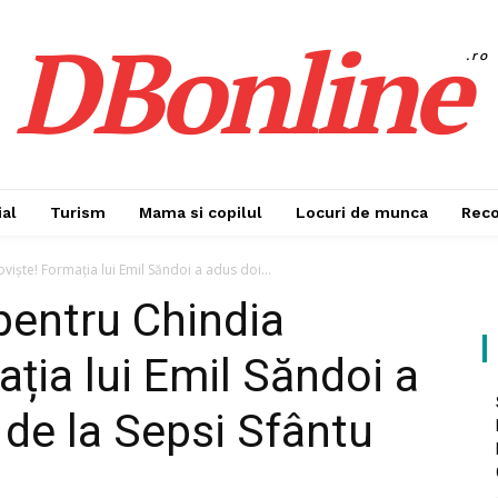
DBonline
.ro
al
Turism
Mama si copilul
Locuri de munca
Rec
viște! Formația lui Emil Săndoi a adus doi...
 pentru Chindia
ția lui Emil Săndoi a
 de la Sepsi Sfântu