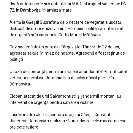
două autoturisme și o autoutilitară! A fost impact violent pe DN
72, în Dâmbovița, în amiaza mare
Alertă la Găești! Suprafață de 6 hectare de vegetație uscată,
distrusă de un incendiu violent. Pompierii militari au intervenit
de urgență și în comunele Corbii Mari și Mătăsaru
Caz șocant într-un parc din Târgoviște! Tânără de 22 de ani,
agresată sexual în miez de noapte. Agresorul a fost reținut de
polițiști
O rază de speranță pentru animalele abandonate! Primul spital
veterinar social din România și-a deschis oficial porțile în
Dâmbovița
Cioban atacat de urs! Salvamontiștii și jandarmii montani au
intervenit de urgență pentru salvarea victimei
Lucrări în ritm alert la centura orașului Găești! Consiliul
Județean Dâmbovița realizează unul dintre cele mai complexe
proiecte rutiere