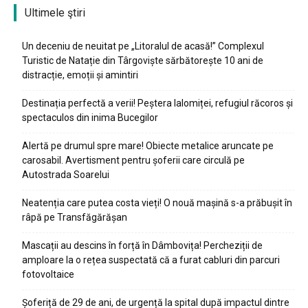
Ultimele ştiri
Un deceniu de neuitat pe „Litoralul de acasă!” Complexul
Turistic de Natație din Târgoviște sărbătorește 10 ani de
distracție, emoții și amintiri
Destinația perfectă a verii! Peștera Ialomiței, refugiul răcoros și
spectaculos din inima Bucegilor
Alertă pe drumul spre mare! Obiecte metalice aruncate pe
carosabil. Avertisment pentru șoferii care circulă pe
Autostrada Soarelui
Neatenția care putea costa vieți! O nouă mașină s-a prăbușit în
râpă pe Transfăgărășan
Mascații au descins în forță în Dâmbovița! Percheziții de
amploare la o rețea suspectată că a furat cabluri din parcuri
fotovoltaice
Șoferiță de 29 de ani, de urgență la spital după impactul dintre