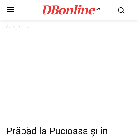
DBonline
.ro
Acasă
Local
Prăpăd la Pucioasa și în