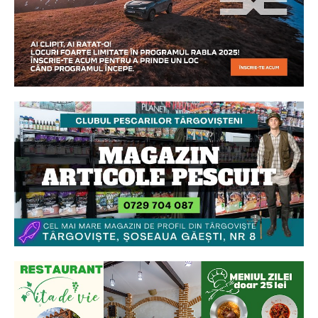
Ionuț Parghel
2
de 2