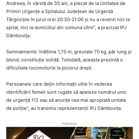
Andreea, în vârstă de 35 ani, a plecat de la Unitatea de
Primiri Urgențe a Spitalului Județean de Urgență
Târgoviște în jurul orei 20:30-21:00 și nu a revenit nici la
spital, nici la domiciliul din comuna Ulmi”, a precizat IPJ
Dâmbovița.
Semnalmente: înălțime 1,70 m, greutate 70 kg, păr lung și
blond, constituție solidă. Totodată, aceasta prezintă o
dificultate locomotorie la piciorul drept.
Persoanele care dețin informații utile în vederea
identificării femeii sunt rugate să apeleze numărul unic
de urgență 112 sau să anunțe cea mai apropiată unitate
de poliție”, au transmis reprezentanții IPJ Dâmbovița.
Publicitate