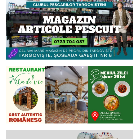
Ionuț Parghel
2
de 2