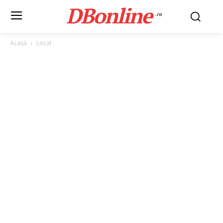
DBonline
.ro
Acasă
Local