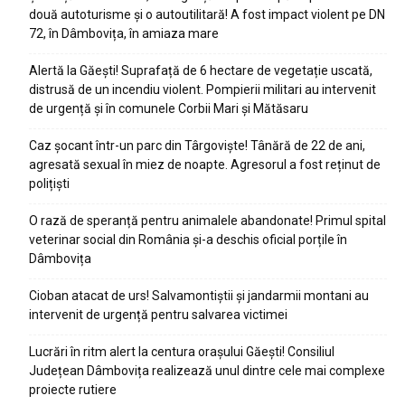
două autoturisme și o autoutilitară! A fost impact violent pe DN
72, în Dâmbovița, în amiaza mare
Alertă la Găești! Suprafață de 6 hectare de vegetație uscată,
distrusă de un incendiu violent. Pompierii militari au intervenit
de urgență și în comunele Corbii Mari și Mătăsaru
Caz șocant într-un parc din Târgoviște! Tânără de 22 de ani,
agresată sexual în miez de noapte. Agresorul a fost reținut de
polițiști
O rază de speranță pentru animalele abandonate! Primul spital
veterinar social din România și-a deschis oficial porțile în
Dâmbovița
Cioban atacat de urs! Salvamontiștii și jandarmii montani au
intervenit de urgență pentru salvarea victimei
Lucrări în ritm alert la centura orașului Găești! Consiliul
Județean Dâmbovița realizează unul dintre cele mai complexe
proiecte rutiere