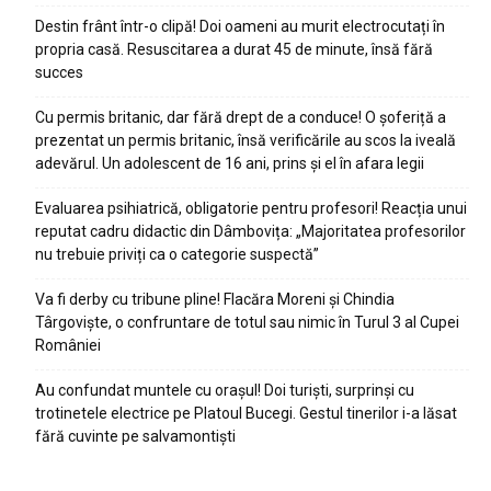
Destin frânt într-o clipă! Doi oameni au murit electrocutați în
propria casă. Resuscitarea a durat 45 de minute, însă fără
succes
Cu permis britanic, dar fără drept de a conduce! O șoferiță a
prezentat un permis britanic, însă verificările au scos la iveală
adevărul. Un adolescent de 16 ani, prins și el în afara legii
Evaluarea psihiatrică, obligatorie pentru profesori! Reacția unui
reputat cadru didactic din Dâmbovița: „Majoritatea profesorilor
nu trebuie priviți ca o categorie suspectă”
Va fi derby cu tribune pline! Flacăra Moreni și Chindia
Târgoviște, o confruntare de totul sau nimic în Turul 3 al Cupei
României
Au confundat muntele cu orașul! Doi turiști, surprinși cu
trotinetele electrice pe Platoul Bucegi. Gestul tinerilor i-a lăsat
fără cuvinte pe salvamontiști