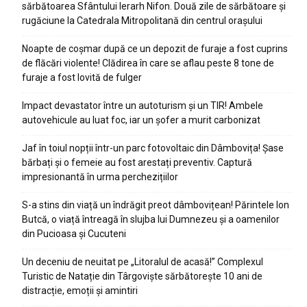
sărbătoarea Sfântului Ierarh Nifon. Două zile de sărbătoare și
rugăciune la Catedrala Mitropolitană din centrul orașului
Noapte de coșmar după ce un depozit de furaje a fost cuprins
de flăcări violente! Clădirea în care se aflau peste 8 tone de
furaje a fost lovită de fulger
Impact devastator între un autoturism și un TIR! Ambele
autovehicule au luat foc, iar un șofer a murit carbonizat
Jaf în toiul nopții într-un parc fotovoltaic din Dâmbovița! Șase
bărbați și o femeie au fost arestați preventiv. Captură
impresionantă în urma perchezițiilor
S-a stins din viață un îndrăgit preot dâmbovițean! Părintele Ion
Butcă, o viață întreagă în slujba lui Dumnezeu și a oamenilor
din Pucioasa și Cucuteni
Un deceniu de neuitat pe „Litoralul de acasă!” Complexul
Turistic de Natație din Târgoviște sărbătorește 10 ani de
distracție, emoții și amintiri