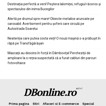
Destinația perfectă a verii! Peștera Ialomiței, refugiul răcoros și
spectaculos din inima Bucegilor
Alertă pe drumul spre mare! Obiecte metalice aruncate pe
carosabil. Avertisment pentru șoferii care circulă pe
Autostrada Soarelui
Neatenția care putea costa vieți! O nouă mașină s-a prăbușit în
râpă pe Transfăgărășan
Mascații au descins în forță în Dâmbovița! Percheziții de
amploare la o rețea suspectată că a furat cabluri din parcuri
fotovoltaice
DBonline.ro
stiri
Prima pagina
Stiri
Afaceri si E-commerce
Special