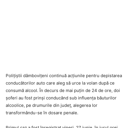
Polițiștii dâmbovițeni continuă acțiunile pentru depistarea
conducătorilor auto care aleg să urce la volan după ce
consumă alcool. În decurs de mai puțin de 24 de ore, doi
șoferi au fost prinși conducând sub influența băuturilor
alcoolice, pe drumurile din județ, alegerea lor
transformându-se în dosare penale.
Primul caz a fost înregistrat vineri, 27 iunie, în jurul orei