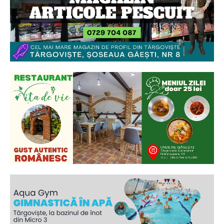
Ionuț Parghel
2
de 2