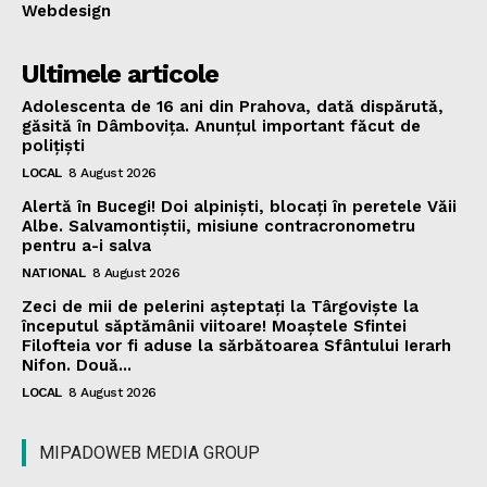
Webdesign
Ultimele articole
Adolescenta de 16 ani din Prahova, dată dispărută,
găsită în Dâmbovița. Anunțul important făcut de
polițiști
LOCAL
8 August 2026
Alertă în Bucegi! Doi alpiniști, blocați în peretele Văii
Albe. Salvamontiștii, misiune contracronometru
pentru a-i salva
NATIONAL
8 August 2026
Zeci de mii de pelerini așteptați la Târgoviște la
începutul săptămânii viitoare! Moaștele Sfintei
Filofteia vor fi aduse la sărbătoarea Sfântului Ierarh
Nifon. Două...
LOCAL
8 August 2026
MIPADOWEB MEDIA GROUP