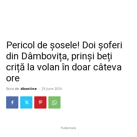
Pericol de șosele! Doi șoferi
din Dâmbovița, prinși beți
criță la volan în doar câteva
ore
Scris de
dbonline
-
29 June 2026
Publicitate