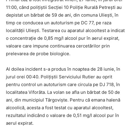
11:00, când polițiștii Secției 10 Poliție Rurală Petrești au
depistat un bărbat de 59 de ani, din comuna Uliești, în
timp ce conducea un autoturism pe DC 77, pe raza
localității Uliești. Testarea cu aparatul alcooltest a indicat
o concentrație de 0,85 mg/l alcool pur în aerul expirat,
valoare care impune continuarea cercetărilor prin
prelevarea de probe biologice.
Al doilea incident s-a produs în noaptea de 28 iunie, în
jurul orei 00:40. Polițiștii Serviciului Rutier au oprit
pentru control un autoturism care circula pe DJ 718, în
localitatea Viforâta. La volan se afla un bărbat de 50 de
ani, din municipiul Târgoviște. Pentru că emana halenă
alcoolică, acesta a fost testat cu aparatul alcooltest,
rezultatul indicând o valoare de 0,51 mg/l alcool pur în
aerul expirat.