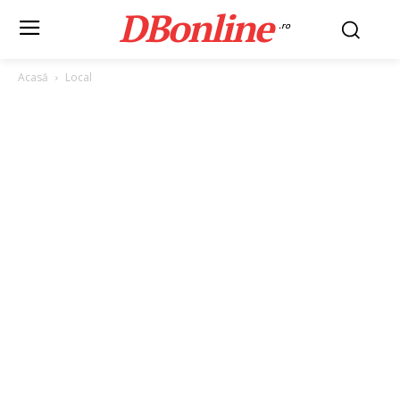
DBonline
.ro
Acasă
Local