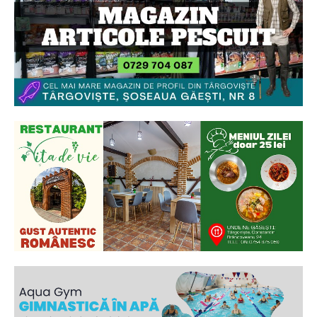
Ionuț Parghel