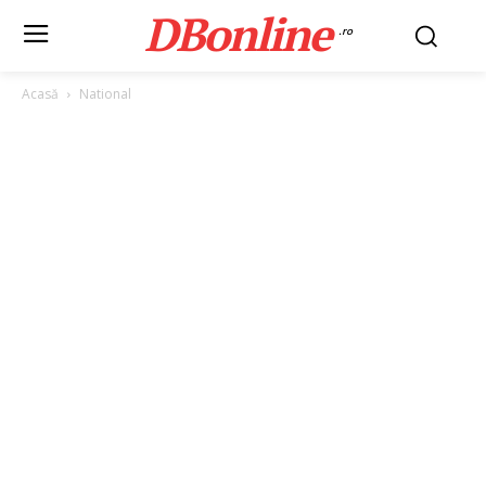
DBonline
.ro
Acasă
National