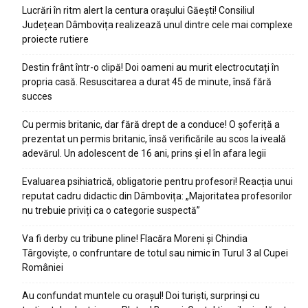
Lucrări în ritm alert la centura orașului Găești! Consiliul
Județean Dâmbovița realizează unul dintre cele mai complexe
proiecte rutiere
Destin frânt într-o clipă! Doi oameni au murit electrocutați în
propria casă. Resuscitarea a durat 45 de minute, însă fără
succes
Cu permis britanic, dar fără drept de a conduce! O șoferiță a
prezentat un permis britanic, însă verificările au scos la iveală
adevărul. Un adolescent de 16 ani, prins și el în afara legii
Evaluarea psihiatrică, obligatorie pentru profesori! Reacția unui
reputat cadru didactic din Dâmbovița: „Majoritatea profesorilor
nu trebuie priviți ca o categorie suspectă”
Va fi derby cu tribune pline! Flacăra Moreni și Chindia
Târgoviște, o confruntare de totul sau nimic în Turul 3 al Cupei
României
Au confundat muntele cu orașul! Doi turiști, surprinși cu