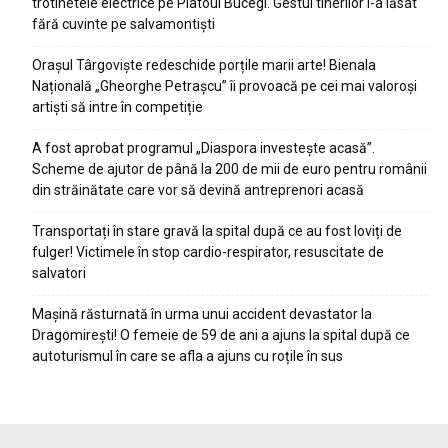
trotinetele electrice pe Platoul Bucegi. Gestul tinerilor i-a lăsat
fără cuvinte pe salvamontiști
Orașul Târgoviște redeschide porțile marii arte! Bienala
Națională „Gheorghe Petrașcu” îi provoacă pe cei mai valoroși
artiști să intre în competiție
A fost aprobat programul „Diaspora investește acasă”.
Scheme de ajutor de până la 200 de mii de euro pentru românii
din străinătate care vor să devină antreprenori acasă
Transportați în stare gravă la spital după ce au fost loviți de
fulger! Victimele în stop cardio-respirator, resuscitate de
salvatori
Mașină răsturnată în urma unui accident devastator la
Dragomirești! O femeie de 59 de ani a ajuns la spital după ce
autoturismul în care se afla a ajuns cu roțile în sus