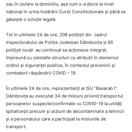
sau în izolare la domiciliu, așa cum s-a decis la nivel
național în urma hotărârii Curții Constituționale și până se
găsește o soluție legală.
Tot în ultimele 24 de ore, 208 polițiști din cadrul
Inspectoratului de Poliție Județean Dâmbovița și 85
polițiști locali au continuat sa acționeze integrat,
împreună cu celelalte structuri cu atribuții în domeniul
ordinii și siguranței publice, în contextul prevenirii și
combaterii răspândirii COVID – 19.
În ultimele 24 de ore, reprezentanți ai ISU “Basarab I”
Dâmbovița au executat 34 de misiuni privind transportul
persoanelor suspecte/confirmate cu COVID-19 la unități
spitalicești precum și acțiuni de decontaminare a tehnicii
și a personalului care a participat la misiunile de
transport.