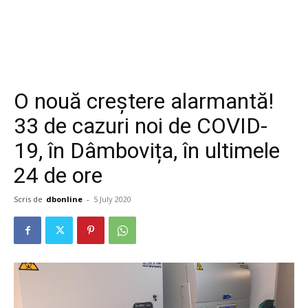
O nouă creștere alarmantă!
33 de cazuri noi de COVID-
19, în Dâmbovița, în ultimele
24 de ore
Scris de
dbonline
-
5 July 2020