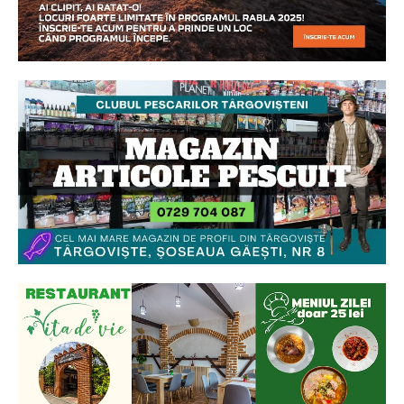
Ionuț Parghel
2
de 2