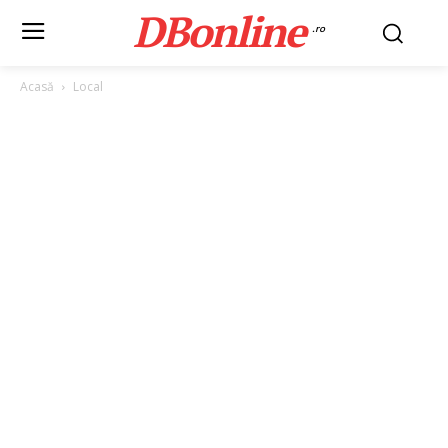
DBonline
.ro
Acasă
Local