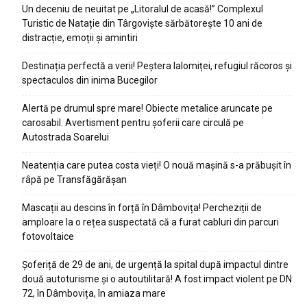
Un deceniu de neuitat pe „Litoralul de acasă!” Complexul
Turistic de Natație din Târgoviște sărbătorește 10 ani de
distracție, emoții și amintiri
Destinația perfectă a verii! Peștera Ialomiței, refugiul răcoros și
spectaculos din inima Bucegilor
Alertă pe drumul spre mare! Obiecte metalice aruncate pe
carosabil. Avertisment pentru șoferii care circulă pe
Autostrada Soarelui
Neatenția care putea costa vieți! O nouă mașină s-a prăbușit în
râpă pe Transfăgărășan
Mascații au descins în forță în Dâmbovița! Percheziții de
amploare la o rețea suspectată că a furat cabluri din parcuri
fotovoltaice
Șoferiță de 29 de ani, de urgență la spital după impactul dintre
două autoturisme și o autoutilitară! A fost impact violent pe DN
72, în Dâmbovița, în amiaza mare