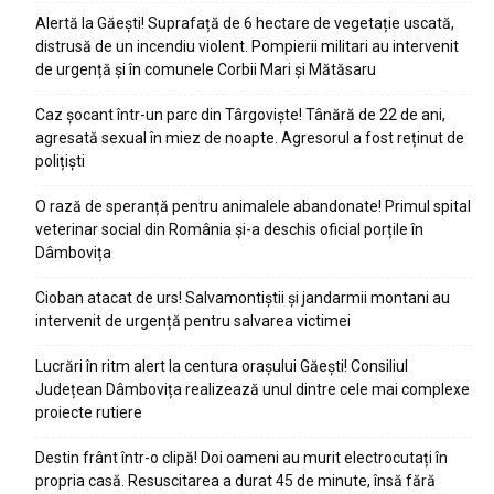
Alertă la Găești! Suprafață de 6 hectare de vegetație uscată,
distrusă de un incendiu violent. Pompierii militari au intervenit
de urgență și în comunele Corbii Mari și Mătăsaru
Caz șocant într-un parc din Târgoviște! Tânără de 22 de ani,
agresată sexual în miez de noapte. Agresorul a fost reținut de
polițiști
O rază de speranță pentru animalele abandonate! Primul spital
veterinar social din România și-a deschis oficial porțile în
Dâmbovița
Cioban atacat de urs! Salvamontiștii și jandarmii montani au
intervenit de urgență pentru salvarea victimei
Lucrări în ritm alert la centura orașului Găești! Consiliul
Județean Dâmbovița realizează unul dintre cele mai complexe
proiecte rutiere
Destin frânt într-o clipă! Doi oameni au murit electrocutați în
propria casă. Resuscitarea a durat 45 de minute, însă fără