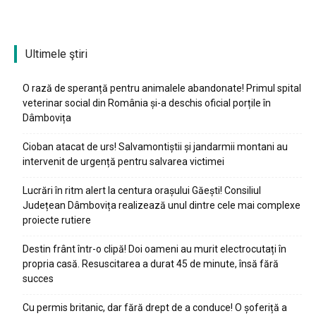
Ultimele ştiri
O rază de speranță pentru animalele abandonate! Primul spital
veterinar social din România și-a deschis oficial porțile în
Dâmbovița
Cioban atacat de urs! Salvamontiștii și jandarmii montani au
intervenit de urgență pentru salvarea victimei
Lucrări în ritm alert la centura orașului Găești! Consiliul
Județean Dâmbovița realizează unul dintre cele mai complexe
proiecte rutiere
Destin frânt într-o clipă! Doi oameni au murit electrocutați în
propria casă. Resuscitarea a durat 45 de minute, însă fără
succes
Cu permis britanic, dar fără drept de a conduce! O șoferiță a