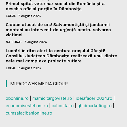
Primul spital veterinar social din România și-a
deschis oficial porțile în Dâmbovița
LOCAL
7 August 2026
Cioban atacat de urs! Salvamontiștii și jandarmii
montani au intervenit de urgență pentru salvarea
victimei
NATIONAL
7 August 2026
Lucrări în ritm alert la centura orașului Găești!
Consiliul Județean Dâmbovița realizează unul dintre
cele mai complexe proiecte rutiere
LOCAL
7 August 2026
MIPADOWEB MEDIA GROUP
dbonline.ro
|
mamicitargoviste.ro
|
ideiafaceri2024.ro
|
economisestebani.ro
|
catcosta.ro
|
ghidmarketing.ro
|
cumsafacibanionline.ro