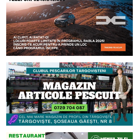
Ionuț Parghel
2
de 2