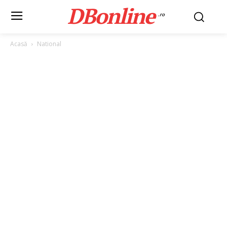
DBonline
.ro
Acasă
National