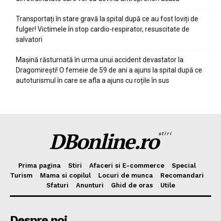
Transportați în stare gravă la spital după ce au fost loviți de
fulger! Victimele în stop cardio-respirator, resuscitate de
salvatori
Mașină răsturnată în urma unui accident devastator la
Dragomirești! O femeie de 59 de ani a ajuns la spital după ce
autoturismul în care se afla a ajuns cu roțile în sus
DBonline.ro
stiri
Prima pagina
Stiri
Afaceri si E-commerce
Special
Turism
Mama si copilul
Locuri de munca
Recomandari
Sfaturi
Anunturi
Ghid de oras
Utile
Despre noi