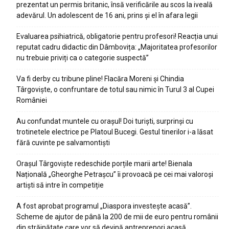
prezentat un permis britanic, însă verificările au scos la iveală
adevărul. Un adolescent de 16 ani, prins și el în afara legii
Evaluarea psihiatrică, obligatorie pentru profesori! Reacția unui
reputat cadru didactic din Dâmbovița: „Majoritatea profesorilor
nu trebuie priviți ca o categorie suspectă”
Va fi derby cu tribune pline! Flacăra Moreni și Chindia
Târgoviște, o confruntare de totul sau nimic în Turul 3 al Cupei
României
Au confundat muntele cu orașul! Doi turiști, surprinși cu
trotinetele electrice pe Platoul Bucegi. Gestul tinerilor i-a lăsat
fără cuvinte pe salvamontiști
Orașul Târgoviște redeschide porțile marii arte! Bienala
Națională „Gheorghe Petrașcu” îi provoacă pe cei mai valoroși
artiști să intre în competiție
A fost aprobat programul „Diaspora investește acasă”.
Scheme de ajutor de până la 200 de mii de euro pentru românii
din străinătate care vor să devină antreprenori acasă