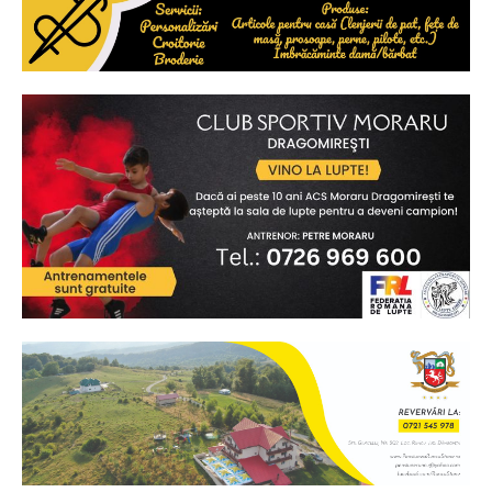
Ionuț Parghel
2
de 2