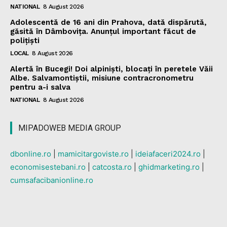
NATIONAL
8 August 2026
Adolescentă de 16 ani din Prahova, dată dispărută,
găsită în Dâmbovița. Anunțul important făcut de
polițiști
LOCAL
8 August 2026
Alertă în Bucegi! Doi alpiniști, blocați în peretele Văii
Albe. Salvamontiștii, misiune contracronometru
pentru a-i salva
NATIONAL
8 August 2026
MIPADOWEB MEDIA GROUP
dbonline.ro
|
mamicitargoviste.ro
|
ideiafaceri2024.ro
|
economisestebani.ro
|
catcosta.ro
|
ghidmarketing.ro
|
cumsafacibanionline.ro