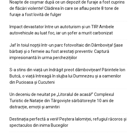
Noapte de coșmar după ce un depozit de furaje a fost cuprins
de flăcări violente! Clădirea în care se aflau peste 8 tone de
furaje a fost lovită de fulger
Impact devastator între un autoturism și un TIR! Ambele
autovehicule au luat foc, iar un șofer a murit carbonizat
Jaf în toiul nopții într-un parc fotovoltaic din Dâmbovița! Șase
bărbați și o femeie au fost arestați preventiv. Captură
impresionantă în urma perchezițiilor
S-a stins din viață un îndrăgit preot dâmbovițean! Părintele Ion
Butcă, o viață întreagă în slujba lui Dumnezeu și a oamenilor
din Pucioasa și Cucuteni
Un deceniu de neuitat pe „Litoralul de acasă!” Complexul
Turistic de Natație din Târgoviște sărbătorește 10 ani de
distracție, emoții și amintiri
Destinația perfectă a verii! Peștera Ialomiței, refugiul răcoros și
spectaculos din inima Bucegilor