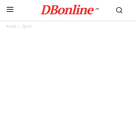
DBonline
.ro
Acasă
Sport