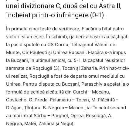
unei divizionare C, după cel cu Astra II,
încheiat printr-o înfrângere (0-1).
În primele cinci teste de verificare, Flacăra a bifat patru
victorii și un eșec. În schimb, galben-albaștrii au câștigat
la pas disputele cu CS Cornu, Teleajenul Vălenii de
Munte, CS Păulești și Unirea Bucșani. Flacăra s-a impus
la Bucșani, în ultimul amical, cu 5-1, la capătul reușitelor
semnate de Roșciugă (3), Tocan și Zaharia. Prin hat-trick-
ul realizat, Roșciugă a fost de departe omul meciului cu
Unirea. Pentru disputa cu Bucșani, Paraschiv a apelat la o
formulă de echipă alcătuită din Curchi – Mocanu,
Costache, G. Preda, Palamariu – Tocan, M. Plăcintă –
Drăgan, Țânțaru, B. Negrea – Manea , iar în actul secund
au mai intrat Sârbu – Parghel, Oprea, Roșciugă, A.
Negrea, Matei, Zaharia și Neguț.