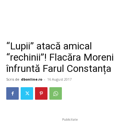
“Lupii” atacă amical
“rechinii”! Flacăra Moreni
înfruntă Farul Constanța
Scris de
dbonline.ro
-
16 August 2017
Publicitate