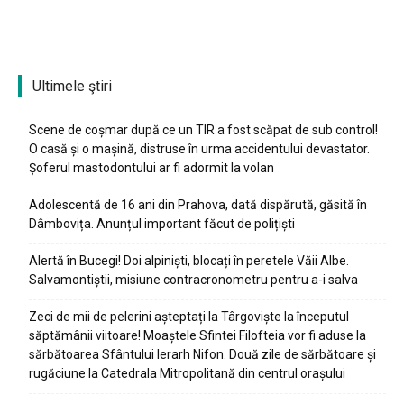
Ultimele ştiri
Scene de coșmar după ce un TIR a fost scăpat de sub control!
O casă și o mașină, distruse în urma accidentului devastator.
Șoferul mastodontului ar fi adormit la volan
Adolescentă de 16 ani din Prahova, dată dispărută, găsită în
Dâmbovița. Anunțul important făcut de polițiști
Alertă în Bucegi! Doi alpiniști, blocați în peretele Văii Albe.
Salvamontiștii, misiune contracronometru pentru a-i salva
Zeci de mii de pelerini așteptați la Târgoviște la începutul
săptămânii viitoare! Moaștele Sfintei Filofteia vor fi aduse la
sărbătoarea Sfântului Ierarh Nifon. Două zile de sărbătoare și
rugăciune la Catedrala Mitropolitană din centrul orașului