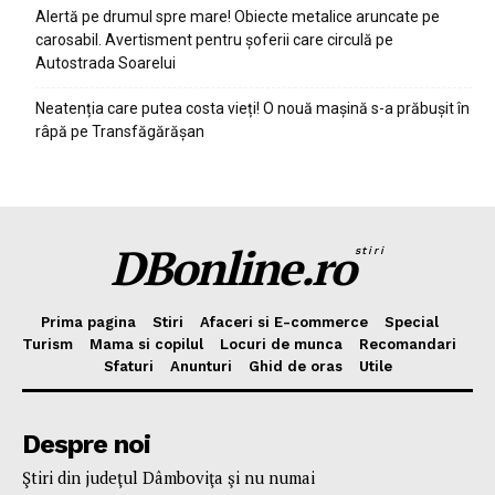
Alertă pe drumul spre mare! Obiecte metalice aruncate pe
carosabil. Avertisment pentru șoferii care circulă pe
Autostrada Soarelui
Neatenția care putea costa vieți! O nouă mașină s-a prăbușit în
râpă pe Transfăgărășan
DBonline.ro
stiri
Prima pagina
Stiri
Afaceri si E-commerce
Special
Turism
Mama si copilul
Locuri de munca
Recomandari
Sfaturi
Anunturi
Ghid de oras
Utile
Despre noi
Ştiri din judeţul Dâmboviţa şi nu numai