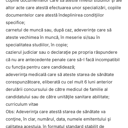
copiile documentelor care să ateste nivelul studiilor şi ale
altor acte care atestă efectuarea unor specializări, copiile
documentelor care atestă îndeplinirea condiţiilor
specifice;
carnetul de muncă sau, după caz, adeverinţe care să
ateste vechimea în muncă, în meserie si/sau în
specialitatea studiilor, în copie;
cazierul judiciar sau o declaraţie pe propria răspundere
că nu are antecedente penale care să-l facă incompatibil
cu funcţia pentru care candidează;
adeverinţa medicală care să ateste starea de sănătate
Ionuț Parghel
corespunzătoare, eliberată cu cel mult 6 luni anterior
derulării concursului de către medicul de familie al
2
de 2
candidatului sau de către unităţile sanitare abilitate;
curriculum vitae
Obs: Adeverinţa care atestă starea de sănătate va
conţine, în clar, numărul, data, numele emitentului şi
calitatea acestuia, în formatul standard stabilit de