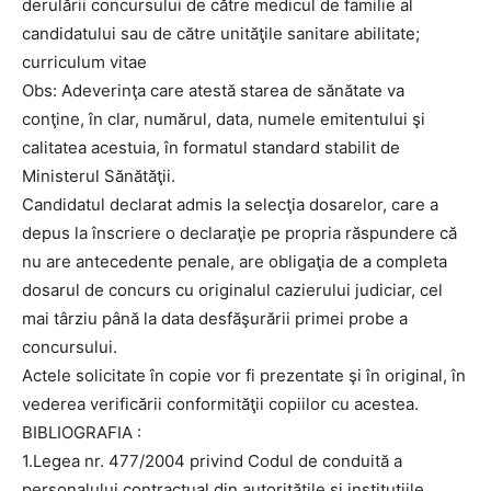
derulării concursului de către medicul de familie al
candidatului sau de către unităţile sanitare abilitate;
curriculum vitae
Obs: Adeverinţa care atestă starea de sănătate va
conţine, în clar, numărul, data, numele emitentului şi
calitatea acestuia, în formatul standard stabilit de
Ministerul Sănătăţii.
Candidatul declarat admis la selecţia dosarelor, care a
depus la înscriere o declaraţie pe propria răspundere că
nu are antecedente penale, are obligaţia de a completa
dosarul de concurs cu originalul cazierului judiciar, cel
mai târziu până la data desfăşurării primei probe a
concursului.
Actele solicitate în copie vor fi prezentate şi în original, în
vederea verificării conformităţii copiilor cu acestea.
BIBLIOGRAFIA :
1.Legea nr. 477/2004 privind Codul de conduită a
personalului contractual din autorităţile si instituţiile