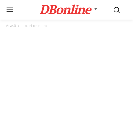
DBonline
.ro
Acasă
Locuri de munca