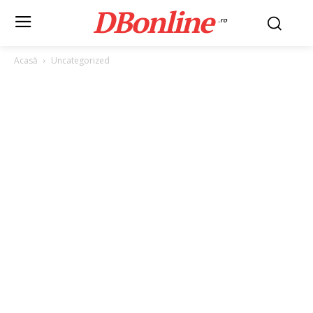
DBonline
.ro
Acasă
Uncategorized