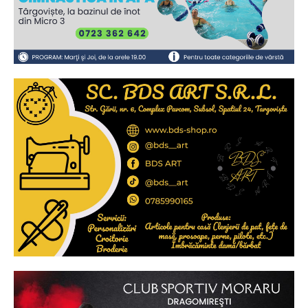
Ionuț Parghel
2
de 2