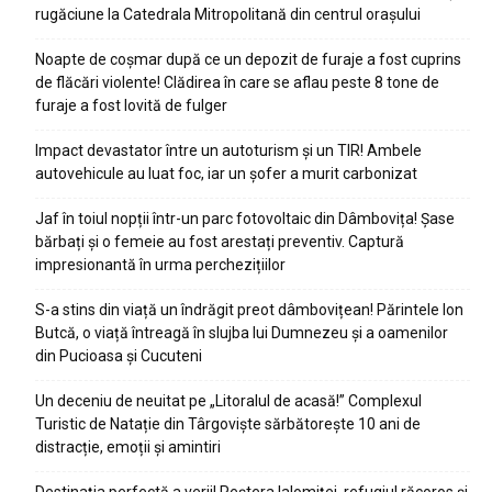
rugăciune la Catedrala Mitropolitană din centrul orașului
Noapte de coșmar după ce un depozit de furaje a fost cuprins
de flăcări violente! Clădirea în care se aflau peste 8 tone de
furaje a fost lovită de fulger
Impact devastator între un autoturism și un TIR! Ambele
autovehicule au luat foc, iar un șofer a murit carbonizat
Jaf în toiul nopții într-un parc fotovoltaic din Dâmbovița! Șase
bărbați și o femeie au fost arestați preventiv. Captură
impresionantă în urma perchezițiilor
S-a stins din viață un îndrăgit preot dâmbovițean! Părintele Ion
Butcă, o viață întreagă în slujba lui Dumnezeu și a oamenilor
din Pucioasa și Cucuteni
Un deceniu de neuitat pe „Litoralul de acasă!” Complexul
Turistic de Natație din Târgoviște sărbătorește 10 ani de
distracție, emoții și amintiri