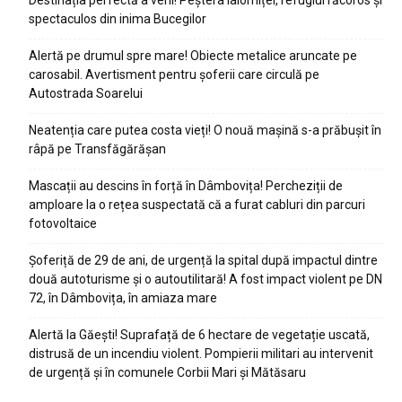
Destinația perfectă a verii! Peștera Ialomiței, refugiul răcoros și
spectaculos din inima Bucegilor
Alertă pe drumul spre mare! Obiecte metalice aruncate pe
carosabil. Avertisment pentru șoferii care circulă pe
Autostrada Soarelui
Neatenția care putea costa vieți! O nouă mașină s-a prăbușit în
râpă pe Transfăgărășan
Mascații au descins în forță în Dâmbovița! Percheziții de
amploare la o rețea suspectată că a furat cabluri din parcuri
fotovoltaice
Șoferiță de 29 de ani, de urgență la spital după impactul dintre
două autoturisme și o autoutilitară! A fost impact violent pe DN
72, în Dâmbovița, în amiaza mare
Alertă la Găești! Suprafață de 6 hectare de vegetație uscată,
distrusă de un incendiu violent. Pompierii militari au intervenit
de urgență și în comunele Corbii Mari și Mătăsaru