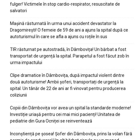
fulger! Victimele în stop cardio-respirator, resuscitate de
salvatori
Mașină răsturnată în urma unui accident devastator la
Dragomirești! O femeie de 59 de ani a ajuns la spital după ce
autoturismul în care se afla a ajuns cu roțile în sus
TIR răsturnat pe autostradă, în Dâmbovița! Un bărbat a fost
transportat de urgență la spital. Parapetul a fost făcut zob în
urma impactului
Clipe dramatice în Dâmbovița, după impactul violent dintre
două autoturisme! Ambii șoferi, transportați de urgență la
spital. Un tânăr de 22 de ani ar fi vinovat pentru producerea
coliziunii
Copiii din Dâmbovița vor avea un spital la standarde moderne!
Investiție uriașă pentru cei mai mici pacienți! Unitatea de
pediatrie din Gura Ocniței se reinventează
Inconștiență pe șosea! Șofer din Dâmbovița, prins la volan fără