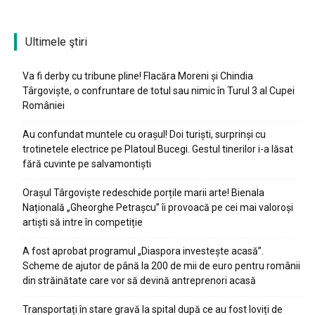
Ultimele ştiri
Va fi derby cu tribune pline! Flacăra Moreni și Chindia
Târgoviște, o confruntare de totul sau nimic în Turul 3 al Cupei
României
Au confundat muntele cu orașul! Doi turiști, surprinși cu
trotinetele electrice pe Platoul Bucegi. Gestul tinerilor i-a lăsat
fără cuvinte pe salvamontiști
Orașul Târgoviște redeschide porțile marii arte! Bienala
Națională „Gheorghe Petrașcu” îi provoacă pe cei mai valoroși
artiști să intre în competiție
A fost aprobat programul „Diaspora investește acasă”.
Scheme de ajutor de până la 200 de mii de euro pentru românii
din străinătate care vor să devină antreprenori acasă
Transportați în stare gravă la spital după ce au fost loviți de