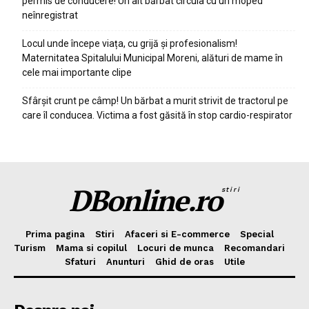
permis de conducere! Un alt bărbat circula cu un moped
neînregistrat
Locul unde începe viața, cu grijă și profesionalism!
Maternitatea Spitalului Municipal Moreni, alături de mame în
cele mai importante clipe
Sfârșit crunt pe câmp! Un bărbat a murit strivit de tractorul pe
care îl conducea. Victima a fost găsită în stop cardio-respirator
DBonline.ro
stiri
Prima pagina
Stiri
Afaceri si E-commerce
Special
Turism
Mama si copilul
Locuri de munca
Recomandari
Sfaturi
Anunturi
Ghid de oras
Utile