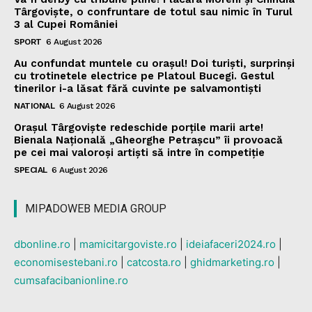
Târgoviște, o confruntare de totul sau nimic în Turul
3 al Cupei României
SPORT
6 August 2026
Au confundat muntele cu orașul! Doi turiști, surprinși
cu trotinetele electrice pe Platoul Bucegi. Gestul
tinerilor i-a lăsat fără cuvinte pe salvamontiști
NATIONAL
6 August 2026
Orașul Târgoviște redeschide porțile marii arte!
Bienala Națională „Gheorghe Petrașcu” îi provoacă
pe cei mai valoroși artiști să intre în competiție
SPECIAL
6 August 2026
MIPADOWEB MEDIA GROUP
dbonline.ro
|
mamicitargoviste.ro
|
ideiafaceri2024.ro
|
economisestebani.ro
|
catcosta.ro
|
ghidmarketing.ro
|
cumsafacibanionline.ro