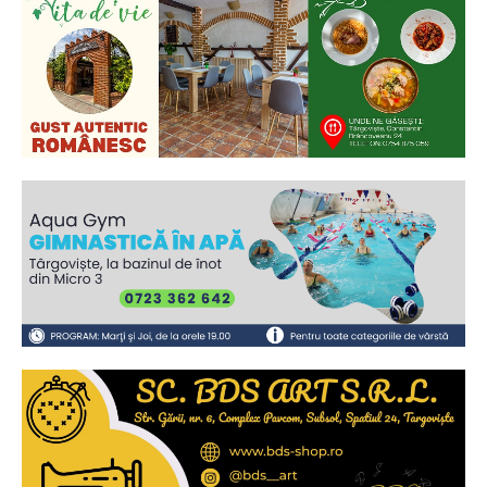
Ionuț Parghel
2
de 2