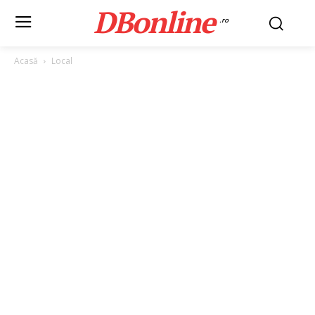
DBonline
.ro
Acasă
Local