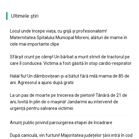
Ultimele ştiri
Locul unde începe viața, cu grijă și profesionalism!
Maternitatea Spitalului Municipal Moreni, alături de mame în
cele mai importante clipe
Sfârșit crunt pe câmp! Un bărbat a murit strivit de tractorul pe
care îl conducea. Victima a fost găsită în stop cardio-respirator
Halal fiu! Un dâmbovițean și-a bătut fără milă mama de 85 de
ani. Agresorul a ajuns după gratii
La un pas de moarte pe trecerea de pietoni! Tânără de 21 de
ani, lovită în plin de o mașină! Jandarmii au intervenit de
urgență pentru salvarea victimei
Anunț public privind parcurgerea etapei de încadrare
După caniculă, vin furtuni! Majoritatea județelor țării intră în cod