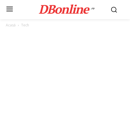
DBonline
.ro
Acasă
Tech