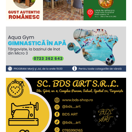
Ionuț Parghel
2
de 2