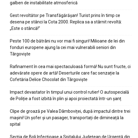
galben de instabilitate atmosferică
Gest revoltător pe Transfăgărășan! Turist prins în timp ce
desena pe stânci la Cota 2000. Replica sa a stârnit revoltă:
„Este o stâncă!”
Peste 100 de bătrâni nu vor mai fi singuri! Milioane de lei din
fonduri europene ajung la cei mai vulnerabili seniori din
Târgoviște
Rafinament în cea mai spectaculoasă formă! Nu sunt fructe, ci
adevărate opere de artă! Deserturile care fac senzație la
Cofetăria Delice Chocolat din Târgoviște
Impact devastator în timpul unui control rutier! O autospecială
de Poliție a fost izbită în plin și apoi proiectată într-un șanț
Clipe de groază pe Valea Dâmboviței, după impactul dintre trei
mașini! Un șofer și un pasager, transportați de dimineață la
spital
Secția de Boli Infecțioase a Spitalului Județean de Urgență din