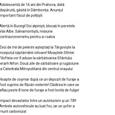
Adolescentă de 16 ani din Prahova, dată
dispărută, găsită în Dâmbovița. Anunțul
important făcut de polițiști
Alertă în Bucegi! Doi alpiniști, blocați în peretele
Văii Albe. Salvamontiștii, misiune
contracronometru pentru a-i salva
Zeci de mii de pelerini așteptați la Târgoviște la
începutul săptămânii viitoare! Moaștele Sfintei
Filofteia vor fi aduse la sărbătoarea Sfântului
Ierarh Nifon. Două zile de sărbătoare și rugăciune
la Catedrala Mitropolitană din centrul orașului
Noapte de coșmar după ce un depozit de furaje a
fost cuprins de flăcări violente! Clădirea în care se
aflau peste 8 tone de furaje a fost lovită de fulger
Impact devastator între un autoturism și un TIR!
Ambele autovehicule au luat foc, iar un șofer a
murit carbonizat