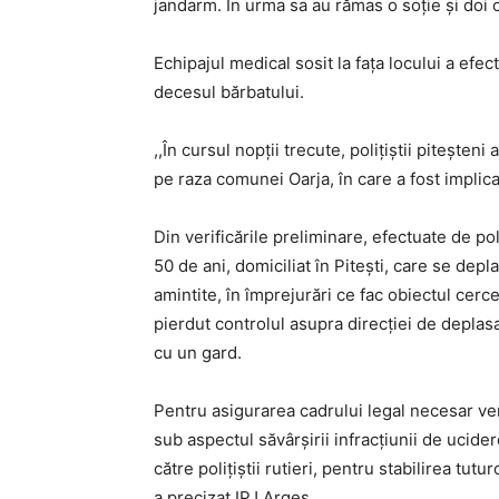
jandarm. În urma sa au rămas o soție și doi c
Echipajul medical sosit la fața locului a efe
decesul bărbatului.
,,În cursul nopții trecute, polițiștii piteșteni
pe raza comunei Oarja, în care a fost implica
Din verificările preliminare, efectuate de poli
50 de ani, domiciliat în Pitești, care se depl
amintite, în împrejurări ce fac obiectul cerce
pierdut controlul asupra direcției de deplasar
cu un gard.
Pentru asigurarea cadrului legal necesar ver
sub aspectul săvârșirii infracțiunii de ucide
către polițiștii rutieri, pentru stabilirea tut
a precizat IPJ Argeș.