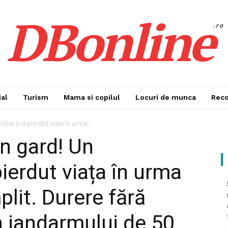
DBonline
.ro
al
Turism
Mama si copilul
Locuri de munca
Rec
list și-a pierdut viața în urma...
un gard! Un
pierdut viața în urma
lit. Durere fără
a jandarmului de 50