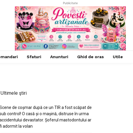
Publicitate
omandari
Sfaturi
Anunturi
Ghid de oras
Utile
Ultimele ştiri
Scene de coșmar după ce un TIR a fost scăpat de
sub control! O casă și o mașină, distruse în urma
accidentului devastator. Șoferul mastodontului ar
fi adormit la volan