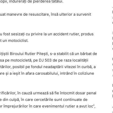
opii, îndurerați de pierderea tatălui.
ctuat manevre de resuscitare, însă ulterior a survenit
 au fost sesizați cu privire la un accident rutier, produs
t un motociclist.
țiștii Biroului Rutier Pitești, s-a stabilit că un bărbat de
asa pe motocicletă, pe DJ 503 de pe raza localității
tărilor, posibil pe fondul neadaptării vitezei în curbă, a
e și a ieșit în afara carosabilului, intrând în coliziune
ificărilor, în cauză urmează să fie întocmit dosar penal
re din culpă, în care cercetările sunt continuate de
uror împrejurărilor în care evenimentul rutier a avut loc”,