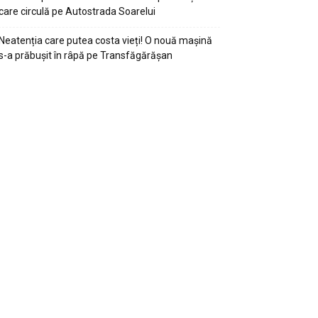
care circulă pe Autostrada Soarelui
Neatenția care putea costa vieți! O nouă mașină
s-a prăbușit în râpă pe Transfăgărășan