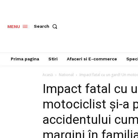
Search
MENU
Prima pagina
Stiri
Afaceri si E-commerce
Speci
Acasă
National
Impact fatal cu un gard! Un motocic
Impact fatal cu 
motociclist și-a 
accidentului cump
margini în famili