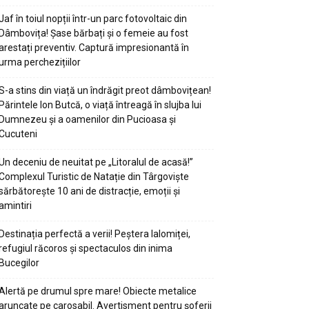
Jaf în toiul nopții într-un parc fotovoltaic din
Dâmbovița! Șase bărbați și o femeie au fost
arestați preventiv. Captură impresionantă în
urma perchezițiilor
S-a stins din viață un îndrăgit preot dâmbovițean!
Părintele Ion Butcă, o viață întreagă în slujba lui
Dumnezeu și a oamenilor din Pucioasa și
Cucuteni
Un deceniu de neuitat pe „Litoralul de acasă!”
Complexul Turistic de Natație din Târgoviște
sărbătorește 10 ani de distracție, emoții și
amintiri
Destinația perfectă a verii! Peștera Ialomiței,
refugiul răcoros și spectaculos din inima
Bucegilor
Alertă pe drumul spre mare! Obiecte metalice
aruncate pe carosabil. Avertisment pentru șoferii