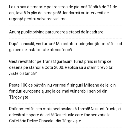
La un pas de moarte pe trecerea de pietoni! Tânără de 21 de
ani, lovită în plin de o mașină! Jandarmii au intervenit de
urgență pentru salvarea victimei
Anunț public privind parcurgerea etapei de încadrare
După caniculă, vin furtuni! Majoritatea județelor țării intră în cod
galben de instabilitate atmosferică
Gest revoltător pe Transfăgărășan! Turist prins în timp ce
desena pe stânci la Cota 2000. Replica sa a stârnit revoltă:
„Este o stâncă!”
Peste 100 de bătrâni nu vor mai fi singuri! Milioane de lei din
fonduri europene ajung la cei mai vulnerabili seniori din
Târgoviște
Rafinament în cea mai spectaculoasă formă! Nu sunt fructe, ci
adevărate opere de artă! Deserturile care fac senzație la
Cofetăria Delice Chocolat din Târgoviște