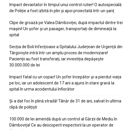
Impact devastator în timpul unui control rutier! O autospecială
de Poliție a fost izbită în plin și apoi proiectată într-un șanț
Clipe de groază pe Valea Dâmboviței, după impactul dintre trei
mașini! Un șofer și un pasager, transportați de dimineață la
spital
Secția de Boli Infecțioase a Spitalului Județean de Urgență din
Târgoviște intră într-un amplu proces de modernizare!
Pacienții au fost transferați, iar investiția depășește
30.000.000 de lei
Impact fatal cu un copac! Un șofer începător și-a pierdut viața
pe loc, iar un adolescent de 17 ani a ajuns în stare gravă la
spital în urma accidentului înfiorător
Și-a dat foc în plină stradă! Tânăr de 31 de ani, salvat în ultima
clipă de polițiști
100.000 de lei amendă după un control al Gărzii de Mediu în
Dâmbovița! Ce au descoperit inspectorii la un operator de