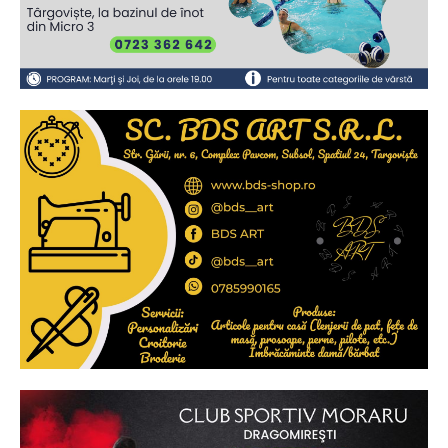
Ionuț Parghel
2
de 2