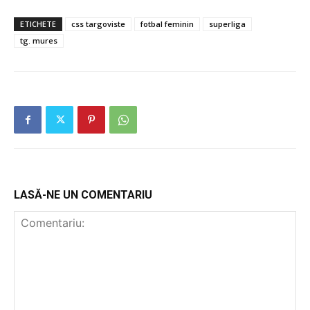
ETICHETE
css targoviste
fotbal feminin
superliga
tg. mures
LASĂ-NE UN COMENTARIU