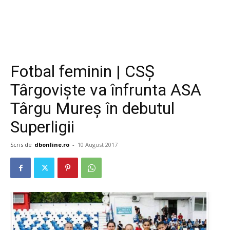
Fotbal feminin | CSȘ
Târgoviște va înfrunta ASA
Târgu Mureș în debutul
Superligii
Scris de
dbonline.ro
-
10 August 2017