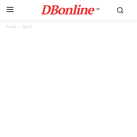
DBonline
.ro
Acasă
Sport