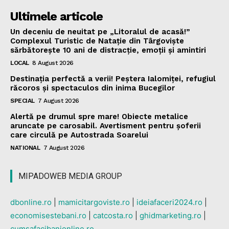
Ultimele articole
Un deceniu de neuitat pe „Litoralul de acasă!”
Complexul Turistic de Natație din Târgoviște
sărbătorește 10 ani de distracție, emoții și amintiri
LOCAL
8 August 2026
Destinația perfectă a verii! Peștera Ialomiței, refugiul
răcoros și spectaculos din inima Bucegilor
SPECIAL
7 August 2026
Alertă pe drumul spre mare! Obiecte metalice
aruncate pe carosabil. Avertisment pentru șoferii
care circulă pe Autostrada Soarelui
NATIONAL
7 August 2026
MIPADOWEB MEDIA GROUP
dbonline.ro
|
mamicitargoviste.ro
|
ideiafaceri2024.ro
|
economisestebani.ro
|
catcosta.ro
|
ghidmarketing.ro
|
cumsafacibanionline.ro