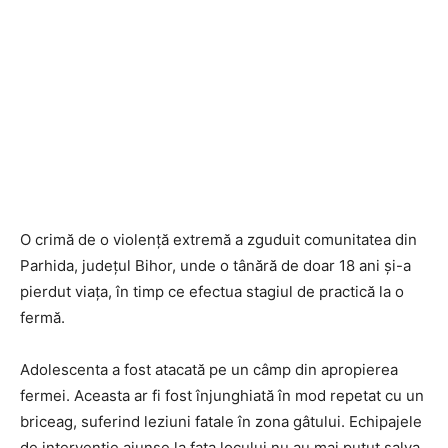
O crimă de o violență extremă a zguduit comunitatea din
Parhida, județul Bihor, unde o tânără de doar 18 ani și-a
pierdut viața, în timp ce efectua stagiul de practică la o
fermă.
Adolescenta a fost atacată pe un câmp din apropierea
fermei. Aceasta ar fi fost înjunghiată în mod repetat cu un
briceag, suferind leziuni fatale în zona gâtului. Echipajele
de intervenție ajunse la fața locului nu au mai putut salva