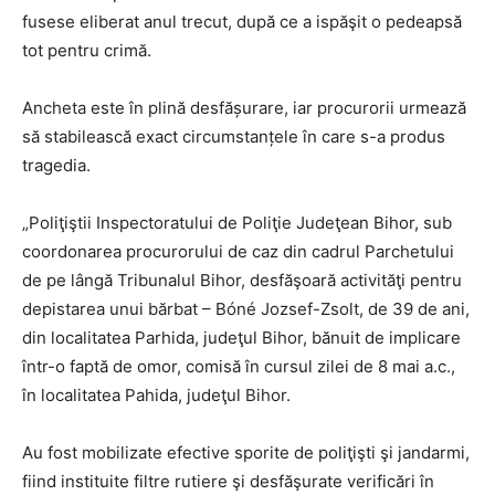
fusese eliberat anul trecut, după ce a ispăşit o pedeapsă
tot pentru crimă.
Ancheta este în plină desfășurare, iar procurorii urmează
să stabilească exact circumstanțele în care s-a produs
tragedia.
„Poliţiştii Inspectoratului de Poliţie Judeţean Bihor, sub
coordonarea procurorului de caz din cadrul Parchetului
de pe lângă Tribunalul Bihor, desfăşoară activităţi pentru
depistarea unui bărbat – Bóné Jozsef-Zsolt, de 39 de ani,
din localitatea Parhida, judeţul Bihor, bănuit de implicare
într-o faptă de omor, comisă în cursul zilei de 8 mai a.c.,
în localitatea Pahida, judeţul Bihor.
Au fost mobilizate efective sporite de poliţişti şi jandarmi,
fiind instituite filtre rutiere şi desfăşurate verificări în