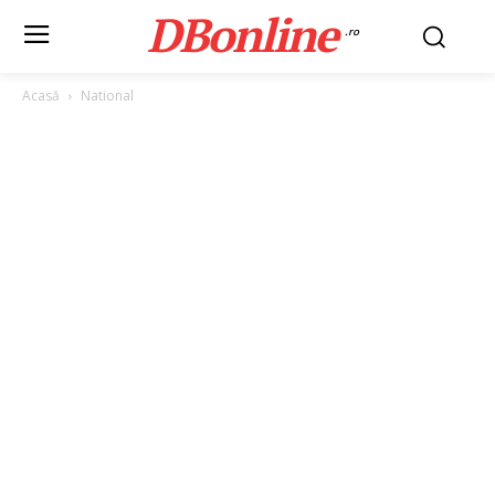
DBonline
.ro
Acasă
National