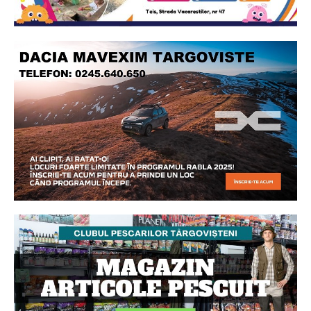
Ionuț Parghel
2
de 2