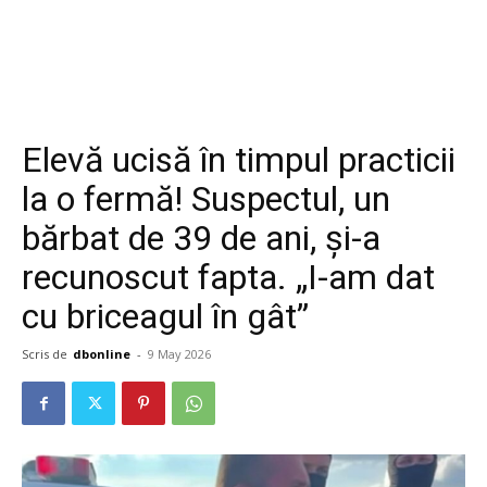
Elevă ucisă în timpul practicii
la o fermă! Suspectul, un
bărbat de 39 de ani, și-a
recunoscut fapta. „I-am dat
cu briceagul în gât”
Scris de
dbonline
-
9 May 2026