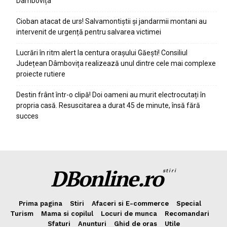
Dâmbovița
Cioban atacat de urs! Salvamontiștii și jandarmii montani au
intervenit de urgență pentru salvarea victimei
Lucrări în ritm alert la centura orașului Găești! Consiliul
Județean Dâmbovița realizează unul dintre cele mai complexe
proiecte rutiere
Destin frânt într-o clipă! Doi oameni au murit electrocutați în
propria casă. Resuscitarea a durat 45 de minute, însă fără
succes
DBonline.ro
stiri
Prima pagina
Stiri
Afaceri si E-commerce
Special
Turism
Mama si copilul
Locuri de munca
Recomandari
Sfaturi
Anunturi
Ghid de oras
Utile