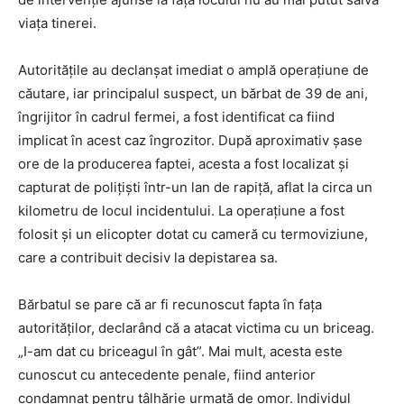
viața tinerei.
Autoritățile au declanșat imediat o amplă operațiune de
căutare, iar principalul suspect, un bărbat de 39 de ani,
îngrijitor în cadrul fermei, a fost identificat ca fiind
implicat în acest caz îngrozitor. După aproximativ șase
ore de la producerea faptei, acesta a fost localizat și
capturat de polițiști într-un lan de rapiță, aflat la circa un
kilometru de locul incidentului. La operațiune a fost
folosit și un elicopter dotat cu cameră cu termoviziune,
care a contribuit decisiv la depistarea sa.
Bărbatul se pare că ar fi recunoscut fapta în fața
autorităților, declarând că a atacat victima cu un briceag.
„I-am dat cu briceagul în gât”. Mai mult, acesta este
cunoscut cu antecedente penale, fiind anterior
condamnat pentru tâlhărie urmată de omor. Individul