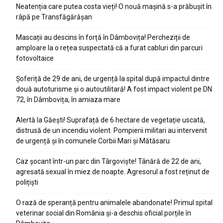
Neatenția care putea costa vieți! O nouă mașină s-a prăbușit în
râpă pe Transfăgărășan
Mascații au descins în forță în Dâmbovița! Percheziții de
amploare la o rețea suspectată că a furat cabluri din parcuri
fotovoltaice
Șoferiță de 29 de ani, de urgență la spital după impactul dintre
două autoturisme și o autoutilitară! A fost impact violent pe DN
72, în Dâmbovița, în amiaza mare
Alertă la Găești! Suprafață de 6 hectare de vegetație uscată,
distrusă de un incendiu violent. Pompierii militari au intervenit
de urgență și în comunele Corbii Mari și Mătăsaru
Caz șocant într-un parc din Târgoviște! Tânără de 22 de ani,
agresată sexual în miez de noapte. Agresorul a fost reținut de
polițiști
O rază de speranță pentru animalele abandonate! Primul spital
veterinar social din România și-a deschis oficial porțile în