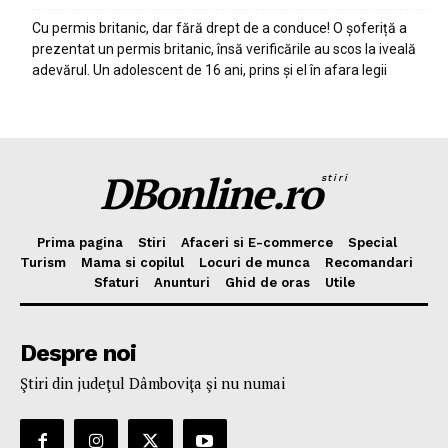
Cu permis britanic, dar fără drept de a conduce! O șoferiță a
prezentat un permis britanic, însă verificările au scos la iveală
adevărul. Un adolescent de 16 ani, prins și el în afara legii
DBonline.ro
stiri
Prima pagina
Stiri
Afaceri si E-commerce
Special
Turism
Mama si copilul
Locuri de munca
Recomandari
Sfaturi
Anunturi
Ghid de oras
Utile
Despre noi
Ştiri din judeţul Dâmboviţa şi nu numai