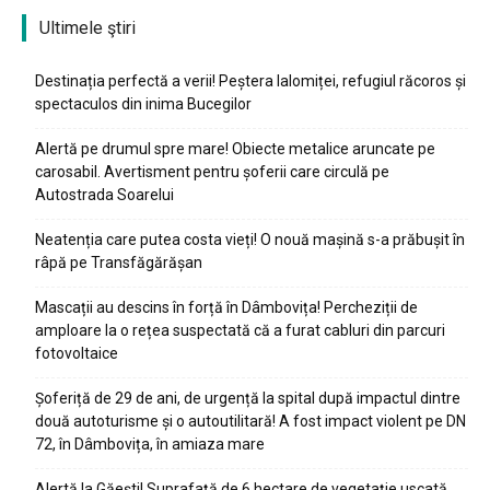
Ultimele ştiri
Destinația perfectă a verii! Peștera Ialomiței, refugiul răcoros și
spectaculos din inima Bucegilor
Alertă pe drumul spre mare! Obiecte metalice aruncate pe
carosabil. Avertisment pentru șoferii care circulă pe
Autostrada Soarelui
Neatenția care putea costa vieți! O nouă mașină s-a prăbușit în
râpă pe Transfăgărășan
Mascații au descins în forță în Dâmbovița! Percheziții de
amploare la o rețea suspectată că a furat cabluri din parcuri
fotovoltaice
Șoferiță de 29 de ani, de urgență la spital după impactul dintre
două autoturisme și o autoutilitară! A fost impact violent pe DN
72, în Dâmbovița, în amiaza mare
Alertă la Găești! Suprafață de 6 hectare de vegetație uscată,