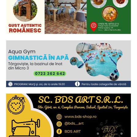
Ionuț Parghel
2
de 2