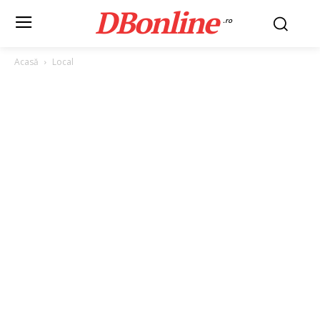
DBonline
.ro
Acasă
Local