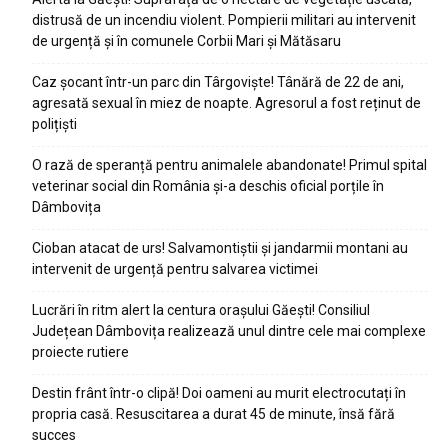
distrusă de un incendiu violent. Pompierii militari au intervenit
de urgență și în comunele Corbii Mari și Mătăsaru
Caz șocant într-un parc din Târgoviște! Tânără de 22 de ani,
agresată sexual în miez de noapte. Agresorul a fost reținut de
polițiști
O rază de speranță pentru animalele abandonate! Primul spital
veterinar social din România și-a deschis oficial porțile în
Dâmbovița
Cioban atacat de urs! Salvamontiștii și jandarmii montani au
intervenit de urgență pentru salvarea victimei
Lucrări în ritm alert la centura orașului Găești! Consiliul
Județean Dâmbovița realizează unul dintre cele mai complexe
proiecte rutiere
Destin frânt într-o clipă! Doi oameni au murit electrocutați în
propria casă. Resuscitarea a durat 45 de minute, însă fără
succes