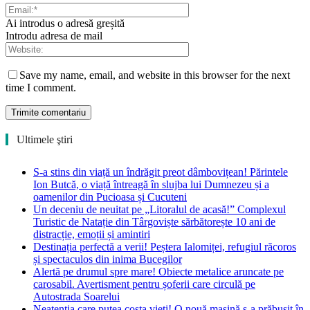
Ai introdus o adresă greșită
Introdu adresa de mail
Save my name, email, and website in this browser for the next
time I comment.
Ultimele ştiri
S-a stins din viață un îndrăgit preot dâmbovițean! Părintele
Ion Butcă, o viață întreagă în slujba lui Dumnezeu și a
oamenilor din Pucioasa și Cucuteni
Un deceniu de neuitat pe „Litoralul de acasă!” Complexul
Turistic de Natație din Târgoviște sărbătorește 10 ani de
distracție, emoții și amintiri
Destinația perfectă a verii! Peștera Ialomiței, refugiul răcoros
și spectaculos din inima Bucegilor
Alertă pe drumul spre mare! Obiecte metalice aruncate pe
carosabil. Avertisment pentru șoferii care circulă pe
Autostrada Soarelui
Neatenția care putea costa vieți! O nouă mașină s-a prăbușit în