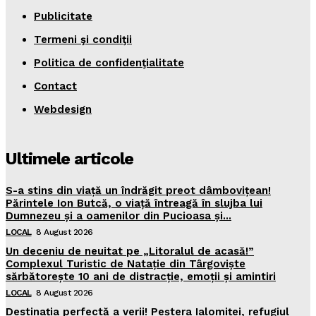
Publicitate
Termeni şi condiţii
Politica de confidenţialitate
Contact
Webdesign
Ultimele articole
S-a stins din viață un îndrăgit preot dâmbovițean!
Părintele Ion Butcă, o viață întreagă în slujba lui
Dumnezeu și a oamenilor din Pucioasa și...
LOCAL
8 August 2026
Un deceniu de neuitat pe „Litoralul de acasă!”
Complexul Turistic de Natație din Târgoviște
sărbătorește 10 ani de distracție, emoții și amintiri
LOCAL
8 August 2026
Destinația perfectă a verii! Peștera Ialomiței, refugiul