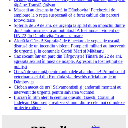
râpă pe Transfăgărășan
Mascații au descins în forță în Dâmbovița! Percheziții de
amploare la o rețea suspectată că a furat cabluri din parcuri
fotovoltaice
Șoferiță de 29 de ani, de urgență la spital după impactul dintre
două autoturisme și o autoutilitară! A fost impact violent pe
DN 72, în Dâmbovița, în amiaza mare
Alertă la Găești! Suprafață de 6 hectare de vegetație uscată,
distrusă de un incendiu violent. Pompierii militari au intervenit
de urgență și în comunele Corbii Mari și Mătăsaru
Caz șocant într-un parc din Târgoviște! Tânără de 22 de ani,
agresată sexual în miez de noapte. Agresorul a fost reținut de
polițiști
O rază de speranță pentru animalele abandonate! Primul spital
veterinar social din România și-a deschis oficial porțile în
Dâmbovița
Cioban atacat de urs! Salvamontiștii și jandarmii montani au
intervenit de urgență pentru salvarea victimei
Lucrări în ritm alert la centura orașului Găești! Consiliul
Județean Dâmbovița realizează unul dintre cele mai complexe
proiecte rutiere
stiri