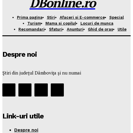
DBonline.ro
Prima pagina
Stiri
Afaceri si E-commerce
Special
Turism
Mama si copilul
Locuri de munca
Recomandari
Sfaturi
Anunturi
Ghid de oras
Utile
Despre noi
Ştiri din judeţul Dâmboviţa şi nu numai
Link-uri utile
Despre noi