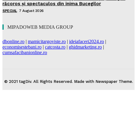
răcoros și spectaculos din inima Bucegilor
SPECIAL
7 August 2026
MIPADOWEB MEDIA GROUP
dbonline.ro
|
mamicitargoviste.ro
|
ideiafaceri2024.ro
|
economisestebani.ro
|
catcosta.ro
|
ghidmarketing.ro
|
cumsafacibanionline.ro
© 2021 tagDiv. All Rights Reserved. Made with Newspaper Theme.