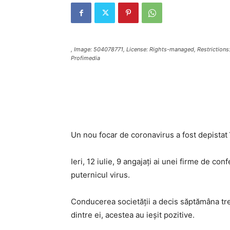
, Image: 504078771, License: Rights-managed, Restrictions: 
Profimedia
Un nou focar de coronavirus a fost depistat
Ieri, 12 iulie, 9 angajați ai unei firme de con
puternicul virus.
Conducerea societății a decis săptămâna trecu
dintre ei, acestea au ieșit pozitive.