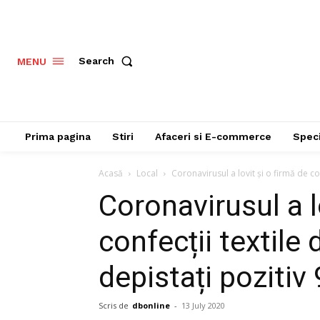
Search
MENU
Prima pagina
Stiri
Afaceri si E-commerce
Speci
Acasă
Local
Coronavirusul a lovit și o firmă de con
Coronavirusul a l
confecții textile 
depistați pozitiv 
Scris de
dbonline
-
13 July 2020