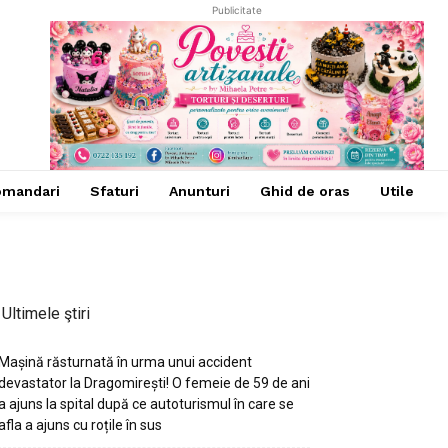
Publicitate
omandari
Sfaturi
Anunturi
Ghid de oras
Utile
Ultimele ştiri
Mașină răsturnată în urma unui accident
devastator la Dragomirești! O femeie de 59 de ani
a ajuns la spital după ce autoturismul în care se
afla a ajuns cu roțile în sus