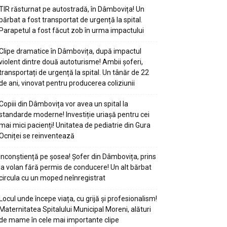
TIR răsturnat pe autostradă, în Dâmbovița! Un
bărbat a fost transportat de urgență la spital.
Parapetul a fost făcut zob în urma impactului
Clipe dramatice în Dâmbovița, după impactul
violent dintre două autoturisme! Ambii șoferi,
transportați de urgență la spital. Un tânăr de 22
de ani, vinovat pentru producerea coliziunii
Copiii din Dâmbovița vor avea un spital la
standarde moderne! Investiție uriașă pentru cei
mai mici pacienți! Unitatea de pediatrie din Gura
Ocniței se reinventează
Inconștiență pe șosea! Șofer din Dâmbovița, prins
la volan fără permis de conducere! Un alt bărbat
circula cu un moped neînregistrat
Locul unde începe viața, cu grijă și profesionalism!
Maternitatea Spitalului Municipal Moreni, alături
de mame în cele mai importante clipe