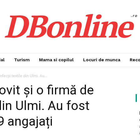
DBonline
.ro
al
Turism
Mama si copilul
Locuri de munca
Rec
fecții textile din Ulmi. Au...
ovit și o firmă de
din Ulmi. Au fost
9 angajați