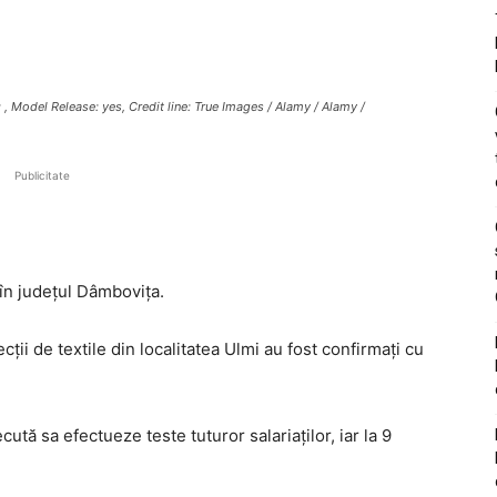
, Model Release: yes, Credit line: True Images / Alamy / Alamy /
Publicitate
 în județul Dâmbovița.
fecții de textile din localitatea Ulmi au fost confirmați cu
tă sa efectueze teste tuturor salariaților, iar la 9