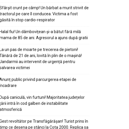
Sfârșit crunt pe câmp! Un bărbat a murit strivit de
tractorul pe care îl conducea. Victima a fost
găsită în stop cardio-respirator
Halal fiu! Un dâmbovițean și-a bătut fără milă
mama de 85 de ani. Agresorul a ajuns după gratii
La un pas de moarte pe trecerea de pietoni!
Tânără de 21 de ani, lovită în plin de o mașină!
Jandarmii au intervenit de urgență pentru
salvarea victimei
Anunț public privind parcurgerea etapei de
încadrare
După caniculă, vin furtuni! Majoritatea județelor
țării intră în cod galben de instabilitate
atmosferică
Gest revoltător pe Transfăgărășan! Turist prins în
timp ce desena pe stânci la Cota 2000. Replica sa