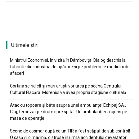
Ultimele ştiri
Ministrul Economiei, în vizită în Dâmbovița! Dialog deschis la
fabricile din industria de apărare și pe problemele mediului de
afaceri
Cortina se ridică și mari artiști vor urca pe scena Centrului
Cultural Flacăra. Moreniul va avea propria stagiune culturală
Atac cu topoare și bâte asupra unei ambulanțe! Echipaj SAJ
Cluj, terorizat pe drum spre spital. Un ambulanțier a ajuns pe
masa de operație
Scene de coșmar după ce un TIR a fost scăpat de sub control!
O casă și o mașină, distruse în urma accidentului devastator.