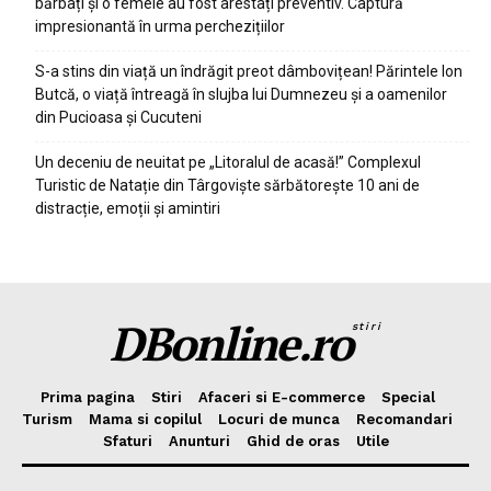
bărbați și o femeie au fost arestați preventiv. Captură
impresionantă în urma perchezițiilor
S-a stins din viață un îndrăgit preot dâmbovițean! Părintele Ion
Butcă, o viață întreagă în slujba lui Dumnezeu și a oamenilor
din Pucioasa și Cucuteni
Un deceniu de neuitat pe „Litoralul de acasă!” Complexul
Turistic de Natație din Târgoviște sărbătorește 10 ani de
distracție, emoții și amintiri
DBonline.ro
stiri
Prima pagina
Stiri
Afaceri si E-commerce
Special
Turism
Mama si copilul
Locuri de munca
Recomandari
Sfaturi
Anunturi
Ghid de oras
Utile