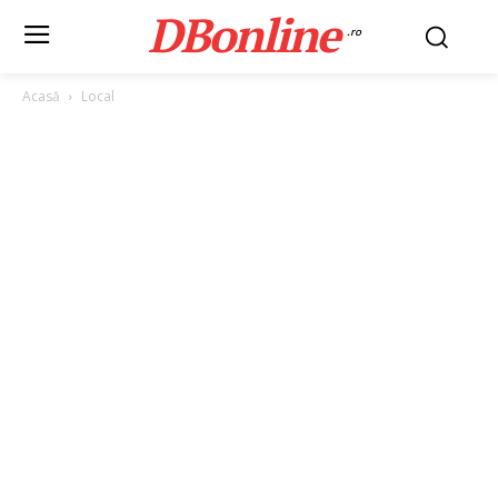
DBonline
.ro
Acasă
Local