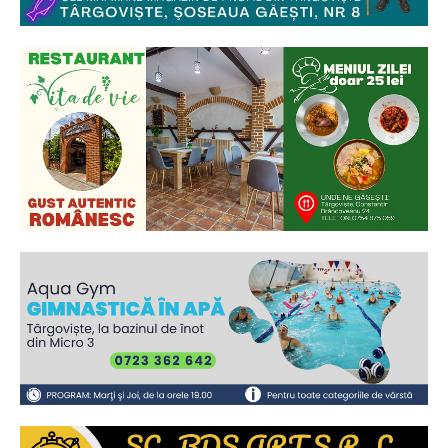
Ionuț Parghel
2
de 2