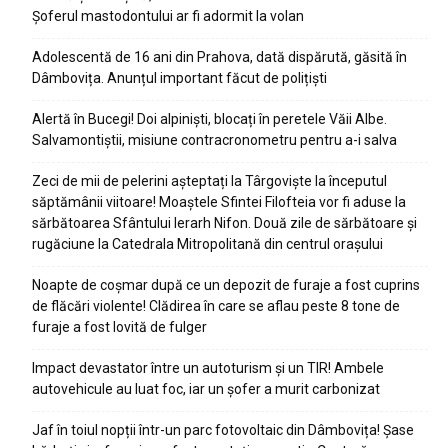
Șoferul mastodontului ar fi adormit la volan
Adolescentă de 16 ani din Prahova, dată dispărută, găsită în
Dâmbovița. Anunțul important făcut de polițiști
Alertă în Bucegi! Doi alpiniști, blocați în peretele Văii Albe.
Salvamontiștii, misiune contracronometru pentru a-i salva
Zeci de mii de pelerini așteptați la Târgoviște la începutul
săptămânii viitoare! Moaștele Sfintei Filofteia vor fi aduse la
sărbătoarea Sfântului Ierarh Nifon. Două zile de sărbătoare și
rugăciune la Catedrala Mitropolitană din centrul orașului
Noapte de coșmar după ce un depozit de furaje a fost cuprins
de flăcări violente! Clădirea în care se aflau peste 8 tone de
furaje a fost lovită de fulger
Impact devastator între un autoturism și un TIR! Ambele
autovehicule au luat foc, iar un șofer a murit carbonizat
Jaf în toiul nopții într-un parc fotovoltaic din Dâmbovița! Șase