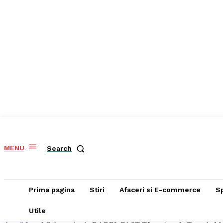
MENU
Search
Prima pagina
Stiri
Afaceri si E-commerce
S
Utile