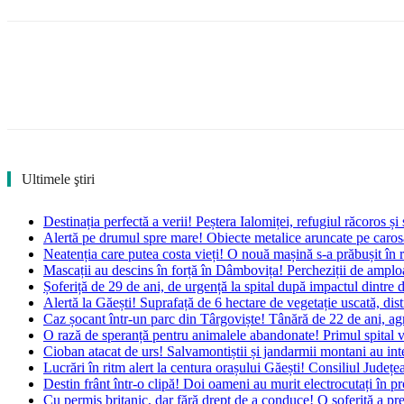
Ultimele ştiri
Destinația perfectă a verii! Peștera Ialomiței, refugiul răcoros ș
Alertă pe drumul spre mare! Obiecte metalice aruncate pe carosa
Neatenția care putea costa vieți! O nouă mașină s-a prăbușit în
Mascații au descins în forță în Dâmbovița! Percheziții de amploar
Șoferiță de 29 de ani, de urgență la spital după impactul dintre
Alertă la Găești! Suprafață de 6 hectare de vegetație uscată, dis
Caz șocant într-un parc din Târgoviște! Tânără de 22 de ani, agre
O rază de speranță pentru animalele abandonate! Primul spital v
Cioban atacat de urs! Salvamontiștii și jandarmii montani au int
Lucrări în ritm alert la centura orașului Găești! Consiliul Jude
Destin frânt într-o clipă! Doi oameni au murit electrocutați în p
Cu permis britanic, dar fără drept de a conduce! O șoferiță a prez