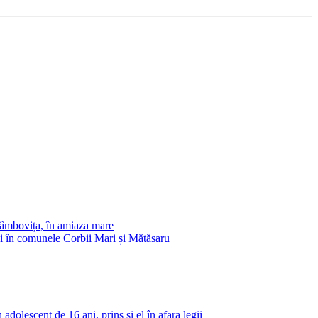
 Dâmbovița, în amiaza mare
 și în comunele Corbii Mari și Mătăsaru
adolescent de 16 ani, prins și el în afara legii