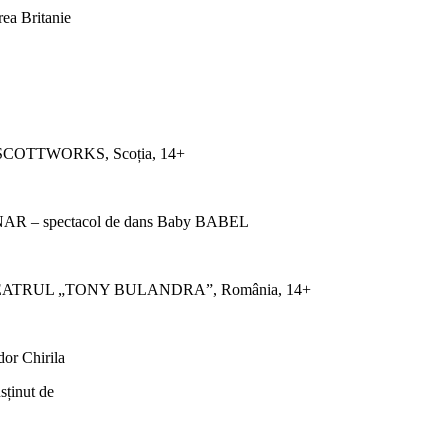
ea Britanie
n – SCOTTWORKS, Scoția, 14+
AR – spectacol de dans Baby BABEL
iu, TEATRUL „TONY BULANDRA”, România, 14+
or Chirila
sținut de