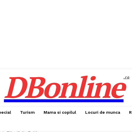
DBonline
.ro
pecial
Turism
Mama si copilul
Locuri de munca
R