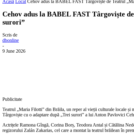
Acasă
Local
Cehov adus la BABEL FAST Târgoviște de Teatrul „Maria 
Cehov adus la BABEL FAST Târgoviște de T
surori”
Scris de
dbonline
-
9 June 2026
Publicitate
Teatrul „Maria Filotti” din Brăila, un reper al vieții culturale locale și
Târgoviște cu o adaptare după „Trei surori” a lui Anton Pavlovici Ceh
Actrițele Ramona Gîngă, Corina Borș, Teodora Antal și Cătălina Nedele
regizorului Zalán Zakarias, cel care a montat la teatrul brăilean în pre