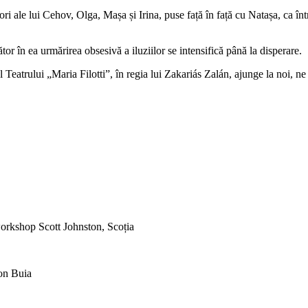
ori ale lui Cehov, Olga, Mașa și Irina, puse față în față cu Natașa, ca într
tor în ea urmărirea obsesivă a iluziilor se intensifică până la disperare.
l Teatrului „Maria Filotti”, în regia lui Zakariás Zalán, ajunge la noi, 
rkshop Scott Johnston, Scoția
on Buia