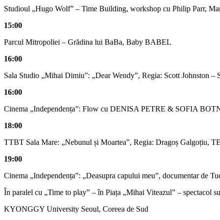
Studioul „Hugo Wolf” – Time Building, workshop cu Philip Parr, Mar
15:00
Parcul Mitropoliei – Grădina lui BaBa, Baby BABEL
16:00
Sala Studio „Mihai Dimiu”: „Dear Wendy”, Regia: Scott Johnsto
16:00
Cinema „Independența”: Flow cu DENISA PETRE & SOFIA BOTN
18:00
TTBT Sala Mare: „Nebunul și Moartea”, Regia: Dragoș Galgoț
19:00
Cinema „Independența”: „Deasupra capului meu”, documentar de Tud
În paralel cu „Time to play” – în Piața „Mihai Viteazul” – spectacol su
KYONGGY University Seoul, Coreea de Sud