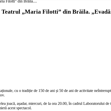
Filotti” din Brăila....
eatrul „Maria Filotti” din Brăila. „Evadăr
 naționale, cu o tradiție de 150 de ani și 50 de ani de activitate neîntreru
ov.
a joacă, așadar, miercuri, de la ora 20.00, în cadrul Laboratorului de 
mieră acest spectacol.