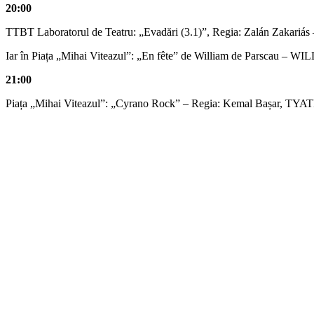
20:00
TTBT Laboratorul de Teatru: „Evadări (3.1)”, Regia: Zalán Zaka
Iar în Piața „Mihai Viteazul”: „En fête” de William de Parscau – W
21:00
Piața „Mihai Viteazul”: „Cyrano Rock” – Regia: Kemal Bașar, TY