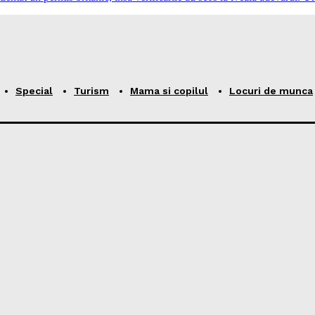
Special
Turism
Mama si copilul
Locuri de munca