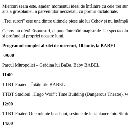
Miercuri seara este, așadar, momentul ideal de întâlnire cu cele trei sur
alta a grosolăniei, a parveniților necizelați, cu porniri dictatoriale.
„Trei surori” este una dintre ultimele piese ale lui Cehov și nu întâmplă
Cehov nu oferă răspunsuri, ci pune întrebări magistrale. Iar spectacolu
și profund al propriei noastre lumi.
Programul complet al zilei de miercuri, 10 iunie, la BABEL
09:00
Parcul Mitropoliei – Grădina lui BaBa, Baby BABEL
11:00
TTBT Foaier – Întâlnirile BABEL
TTBT Studioul „Hugo Wolf”: Time Building (Dangerous Theatre), wo
12:00
TTBT Foaier: One minute headshot, sesiune de instantanee foto Simi
14:00