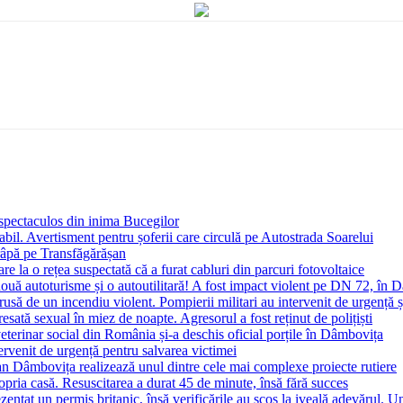
i spectaculos din inima Bucegilor
bil. Avertisment pentru șoferii care circulă pe Autostrada Soarelui
 râpă pe Transfăgărășan
e la o rețea suspectată că a furat cabluri din parcuri fotovoltaice
 două autoturisme și o autoutilitară! A fost impact violent pe DN 72, în
trusă de un incendiu violent. Pompierii militari au intervenit de urgență
sată sexual în miez de noapte. Agresorul a fost reținut de polițiști
eterinar social din România și-a deschis oficial porțile în Dâmbovița
ervenit de urgență pentru salvarea victimei
țean Dâmbovița realizează unul dintre cele mai complexe proiecte rutiere
ropria casă. Resuscitarea a durat 45 de minute, însă fără succes
entat un permis britanic, însă verificările au scos la iveală adevărul. Un 